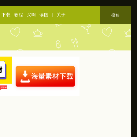
下载
教程
买啊
读图
|
关于
投稿