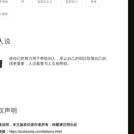
术插画
萌
超现实主义
造型设计
青春
白摄影
人说
请你们把努力用于帮助别人，承认自己的弱比歌颂自己的
强更重要，人活着要与人互相帮助。
权声明
殊说明，本文版权归原作者所有，转载请注明出处
链接：
https://sudasuta.com/tatiana.html