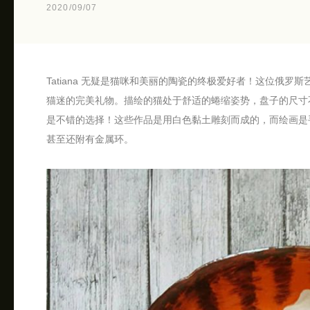
2020/09/07
Tatiana 无疑是猫咪和美丽的陶瓷的终极爱好者！这位俄
猫迷的完美礼物。描绘的猫处于舒适的蜷缩姿势，盘子的尺寸
是不错的选择！这些作品是用白色黏土雕刻而成的，而绘画是
甚至还附有金属环。