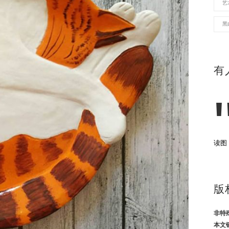
艺
黑
有
读图
版
非特
本文