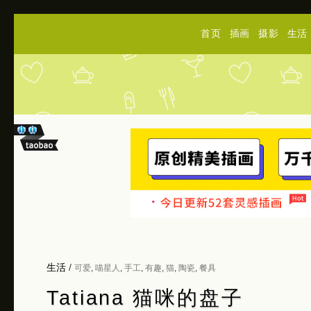
首页
插画
摄影
生活
生活
/
可爱
,
喵星人
,
手工
,
有趣
,
猫
,
陶瓷
,
餐具
Tatiana 猫咪的盘子