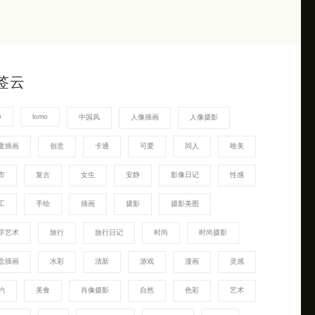
签云
G
lomo
中国风
人像插画
人像摄影
童插画
创意
卡通
可爱
同人
唯美
市
复古
女生
安静
影像日记
性感
工
手绘
插画
摄影
摄影美图
字艺术
旅行
旅行日记
时尚
时尚摄影
念插画
水彩
清新
游戏
漫画
灵感
约
美食
肖像摄影
自然
色彩
艺术