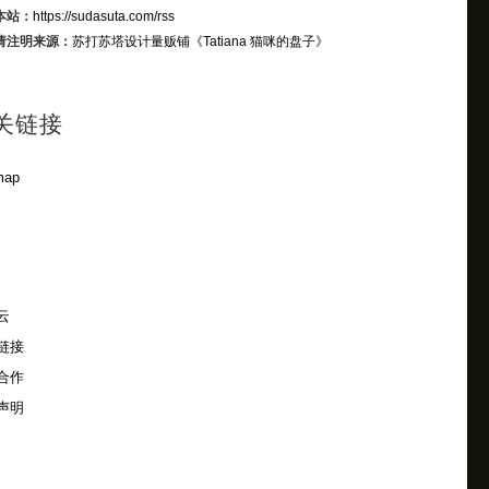
本站：
https://sudasuta.com/rss
请注明来源：
苏打苏塔设计量贩铺
《Tatiana 猫咪的盘子》
关链接
map
云
链接
合作
声明