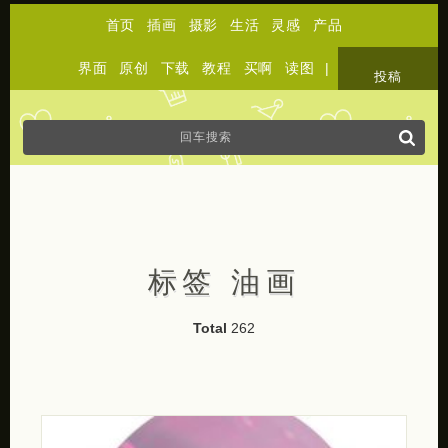
首页
插画
摄影
生活
灵感
产品
界面
原创
下载
教程
买啊
读图
|
关于
投稿
标签 油画
Total
262