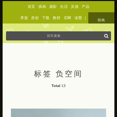
首页
插画
摄影
生活
灵感
产品
界面
原创
下载
教程
买啊
读图
|
关于
投稿
标签 负空间
Total
13