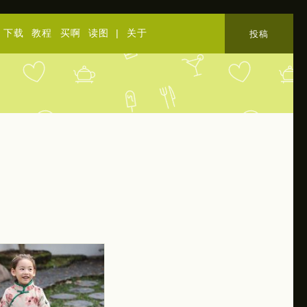
下载
教程
买啊
读图
|
关于
投稿