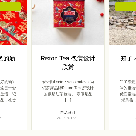
色的新
Riston Tea 包装设计
知了
欣赏
美好的新》
设计师Daria Ksenofontova 为
知了旗舰
，这是一套
俄罗斯品牌Riston Tea 所设计
味的童装
好生活、记
的假期红茶包装。 寒假是品
优质童装
作品，礼盒
[…]
潮风格
产品设计
5
2019/01/21