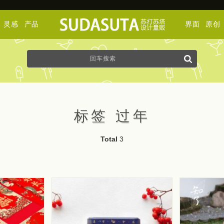
灵感
产品
界面
原创
标签 过年
Total
3