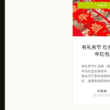
去购买
有礼有节 红
年红包
有礼有节® 品牌《
年品礼盒全新发布
集合关于新年的美
忆、故事和场景的
内有 […]
中国风
2019/12/2