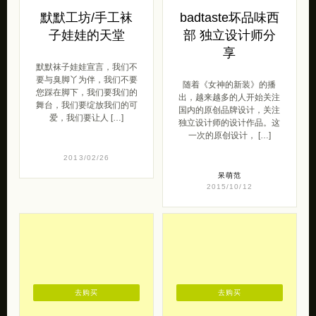
默默工坊/手工袜
badtaste坏品味西
子娃娃的天堂
部 独立设计师分
享
默默袜子娃娃宣言，我们不
要与臭脚丫为伴，我们不要
随着《女神的新装》的播
您踩在脚下，我们要我们的
出，越来越多的人开始关注
舞台，我们要绽放我们的可
国内的原创品牌设计，关注
爱，我们要让人 […]
独立设计师的设计作品。这
一次的原创设计， […]
2013/02/26
呆萌范
2015/10/12
去购买
去购买