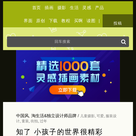
首页
插画
摄影
生活
灵感
产品
界面
原创
下载
教程
买啊
读图
|
关于
投稿
中国风
,
淘生活&独立设计师品牌
/
儿童摄影
,
可爱
,
服装设
计
,
童装
,
街拍
,
过年
知了 小孩子的世界很精彩