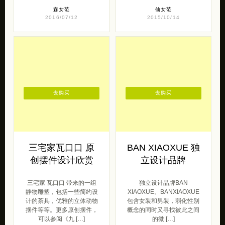
森女范
仙女范
2016/07/12
2015/10/14
去购买
去购买
三宅家瓦口口 原
BAN XIAOXUE 独
创摆件设计欣赏
立设计品牌
三宅家 瓦口口 带来的一组
独立设计品牌BAN
静物雕塑，包括一些简约设
XIAOXUE。BANXIAOXUE
计的茶具，优雅的立体动物
包含女装和男装，弱化性别
摆件等等。更多原创摆件，
概念的同时又寻找彼此之间
可以参阅《九 […]
的微 […]