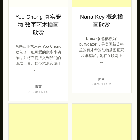
Yee Chong 真实宠
Nana Key 概念插
物 数字艺术插画
画欣赏
欣赏
Nana Qi 也被称为“
puffygator”，是美国新英格
马来西亚艺术家 Yee Chong
兰的有才华的动物插图画家
绘制了一组可爱的数字小动
和雕塑家，她在互联网上
物，并将它们插入到我们的
[…]
现实世界。这位艺术家设计
了 […]
插画
2020/11/16
插画
2020/11/18