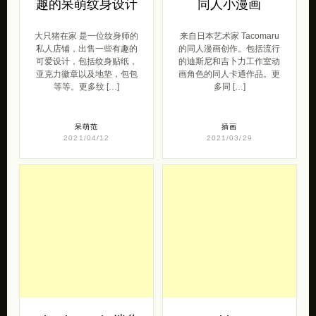
趣的呆萌纹身设计
同人小漫画
大只猪在家 是一位纹身师的
来自日本艺术家 Tacomaru
私人店铺，出售一些有趣的
的同人漫画创作。包括流行
可爱设计，包括纹身贴纸，
的迪斯尼和吉卜力工作室动
亚克力徽章以及地垫，包包
画角色的同人卡通作品。更
等等。更多纹 […]
多同 […]
呆萌范
插画
2021/04/12
2021/03/29