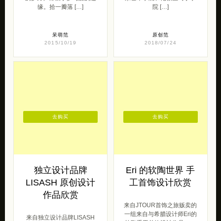
缘。拾一瓣落 […]
院 […]
呆萌范
原创范
2015/10/19
2018/07/24
去购买
去购买
独立设计品牌
Eri 的软陶世界 手
LISASH 原创设计
工首饰设计欣赏
作品欣赏
来自JTOUR首饰之旅贩卖的
一组来自与希腊设计师Eri的
来自独立设计品牌LISASH