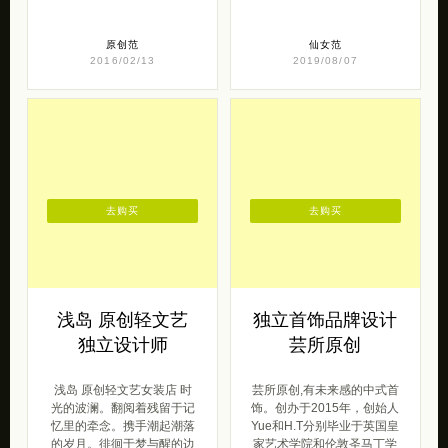
原创范
仙女范
2016/02/13
2019/08/07
去购买
去购买
浅岛 原创轻文艺
独立首饰品牌设计
独立设计师
芸所原创
浅岛 原创轻文艺女装店 时
芸所原创,有未来感的中式首
光的波澜。翻阅着残留于记
饰。创办于2015年，创始人
忆里的牵念。携手潮起潮落
Yue和H.T分别毕业于英国皇
的岁月。徘徊于梦与醒的边
家艺术学院和伦敦圣马丁学