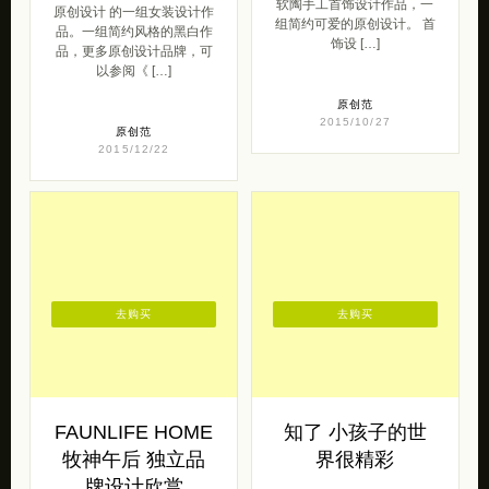
软陶手工首饰设计作品，一
原创设计 的一组女装设计作
组简约可爱的原创设计。 首
品。一组简约风格的黑白作
饰设 […]
品，更多原创设计品牌，可
以参阅《 […]
原创范
2015/10/27
原创范
2015/12/22
去购买
去购买
FAUNLIFE HOME
知了 小孩子的世
牧神午后 独立品
界很精彩
牌设计欣赏