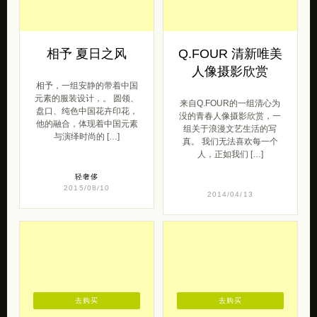
相予 夏日之风
Q.FOUR 清新唯美
人像摄影欣赏
相予，一组安静的带着中国
元素的服装设计，。 圆领、
来自Q.FOUR的一组清心为
盘口、纯色中国花卉印花，
没的青春人像摄影欣赏，一
他的融合，体现着中国元素
组关于浪漫文艺生活的写
与演绎时尚的 […]
真。 我们无法喜欢每一个
人，正如我们 […]
轻奢侈
2015/08/10
2014/04/13
去购买
去购买