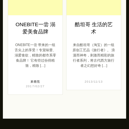
ONEBITE一尝 溺
酷坦哥 生活的艺
爱美食品牌
术
ONEBITE一尝 带来的一组
来自酷坦哥（淘宝）的一组
舌尖上的享受！专宠味蕾、
原创工艺品《旅行者》。 浪
溺爱食欲，精致的都市系零
漫而神奇，刺激而精彩的旅
食品牌！ 它有些过份得精
行者系列，将古代西方旅行
致，精致 […]
者之幻想好奇 […]
呆萌范
2013/11/13
2017/02/27