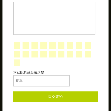
不写昵称就是匿名昂