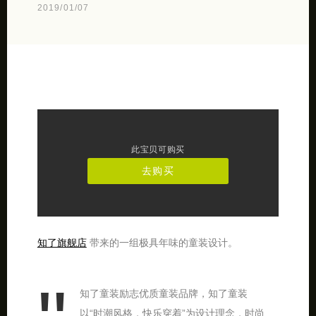
2019/01/07
此宝贝可购买
去购买
知了旗舰店
带来的一组极具年味的童装设计。
知了童装励志优质童装品牌，知了童装
以“时潮风格，快乐穿着”为设计理念，时尚