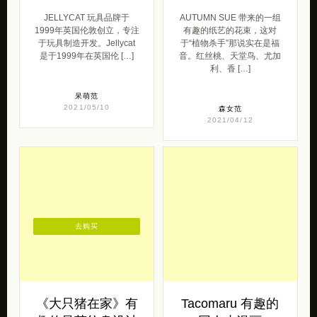
JELLYCAT 玩具品牌于
AUTUMN SUE 带来的一组
1999年英国伦敦创立，专注
有趣的纸艺的花束，这对
于玩具制造开发。Jellycat
于“植物杀手”那说实在是福
是于1999年在英国伦 […]
音。红丝桃、天堂鸟、尤加
利、香 […]
呆萌范
2021/05/10
森女范
2021/04/12
去购买
《大只猪在家》有
Tacomaru 有趣的