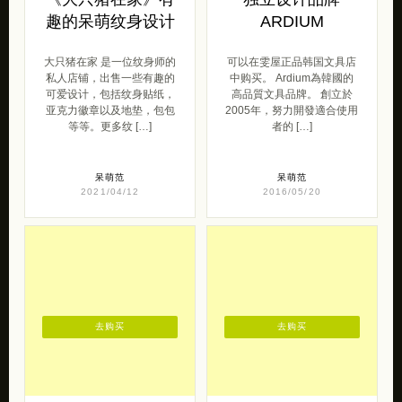
趣的呆萌纹身设计
ARDIUM
大只猪在家 是一位纹身师的
可以在雯屋正品韩国文具店
私人店铺，出售一些有趣的
中购买。 Ardium為韓國的
可爱设计，包括纹身贴纸，
高品質文具品牌。 創立於
亚克力徽章以及地垫，包包
2005年，努力開發適合使用
等等。更多纹 […]
者的 […]
呆萌范
呆萌范
2021/04/12
2016/05/20
去购买
去购买