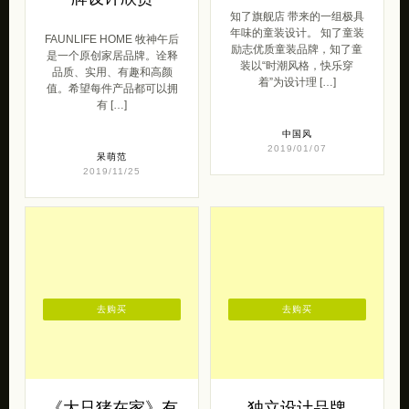
知了旗舰店 带来的一组极具
年味的童装设计。 知了童装
FAUNLIFE HOME 牧神午后
励志优质童装品牌，知了童
是一个原创家居品牌。诠释
装以“时潮风格，快乐穿
品质、实用、有趣和高颜
着”为设计理 […]
值。希望每件产品都可以拥
有 […]
中国风
2019/01/07
呆萌范
2019/11/25
去购买
去购买
《大只猪在家》有
独立设计品牌