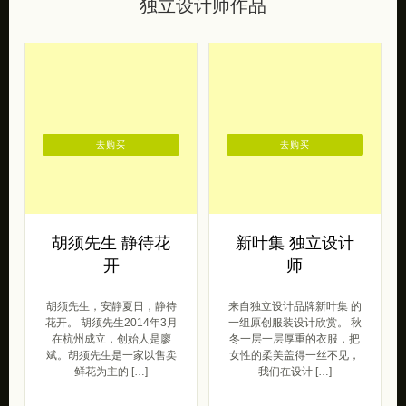
独立设计师作品
去购买
去购买
胡须先生 静待花
新叶集 独立设计
开
师
胡须先生，安静夏日，静待
来自独立设计品牌新叶集 的
花开。 胡须先生2014年3月
一组原创服装设计欣赏。 秋
在杭州成立，创始人是廖
冬一层一层厚重的衣服，把
斌。胡须先生是一家以售卖
女性的柔美盖得一丝不见，
鲜花为主的 […]
我们在设计 […]