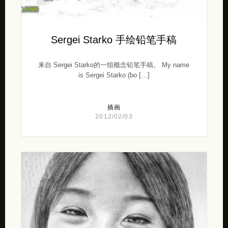
Sergei Starko 手绘铅笔手稿
来自 Sergei Starko的一组概念铅笔手稿。 My name
is Sergei Starko (bo […]
插画
2012/02/03