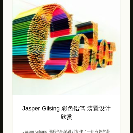
Jasper Gilsing 彩色铅笔 装置设计
欣赏
Jasper Gilsing 用彩色铅笔设计制作了一组有趣的装