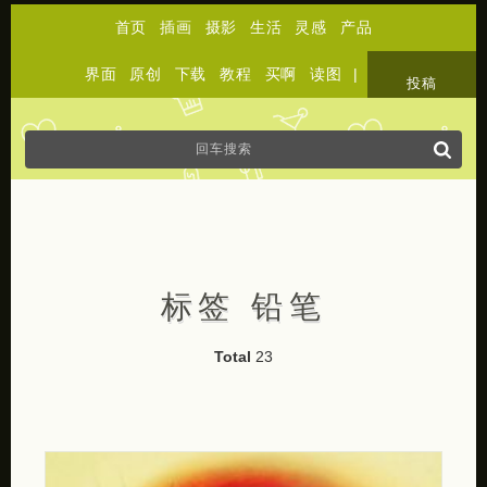
首页
插画
摄影
生活
灵感
产品
界面
原创
下载
教程
买啊
读图
|
关于
投稿
标签 铅笔
Total
23