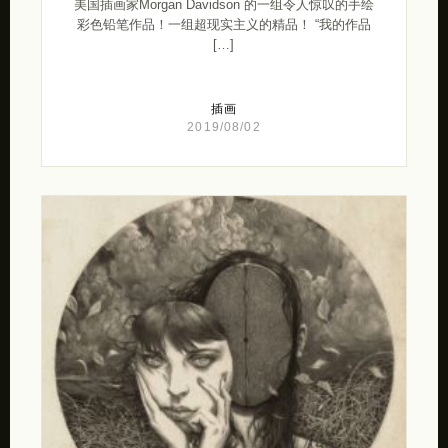
美国插画家Morgan Davidson 的一组令人惊叹的手绘
彩色铅笔作品！一组超现实主义的精品！ “我的作品
[…]
插画
2019/08/02