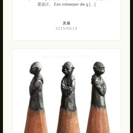
置设计。 Een ontwerper die g […]
灵感
2015/08/19