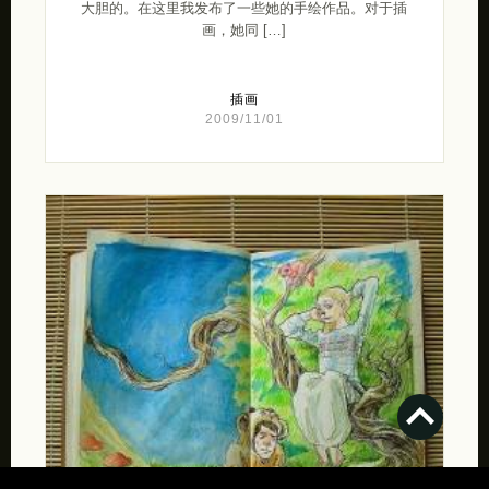
大胆的。在这里我发布了一些她的手绘作品。对于插
画，她同 […]
插画
2009/11/01