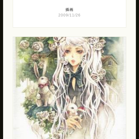
插画
2009/11/26