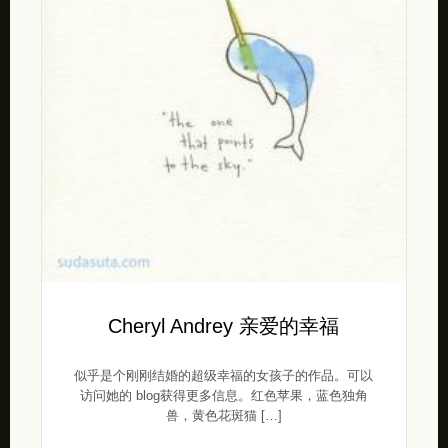
Cheryl Andrey 亲爱的幸福
似乎是个刚刚结婚的超级幸福的女孩子的作品。可以
访问她的 blog获得更多信息。红色苹果，蓝色独角
兽，黄色花斑猫 […]