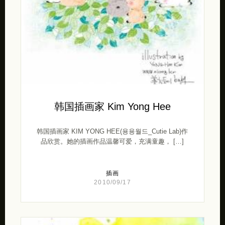
韩国插画家 Kim Yong Hee
韩国插画家 KIM YONG HEE(용용월드_Cutie Lab)作
品欣赏。她的插画作品温馨可爱，充满童趣， […]
插画
2010/09/17