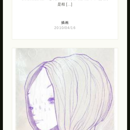
是相 […]
插画
2010/04/16