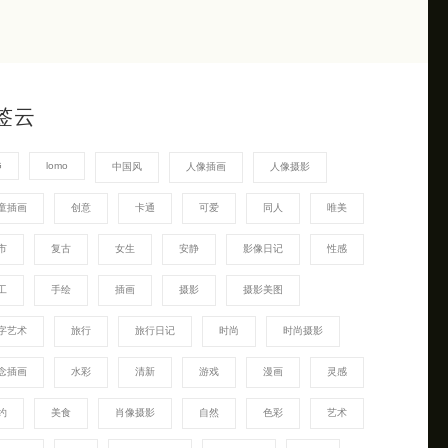
签云
G
lomo
中国风
人像插画
人像摄影
童插画
创意
卡通
可爱
同人
唯美
市
复古
女生
安静
影像日记
性感
工
手绘
插画
摄影
摄影美图
字艺术
旅行
旅行日记
时尚
时尚摄影
念插画
水彩
清新
游戏
漫画
灵感
约
美食
肖像摄影
自然
色彩
艺术