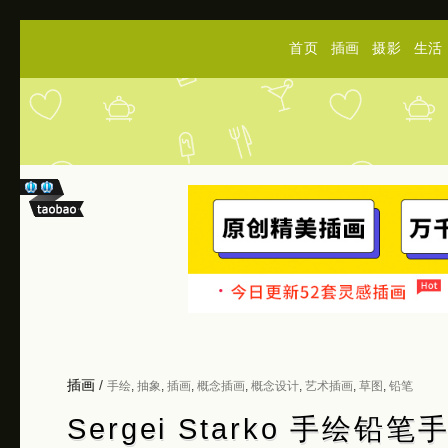
首页
插画
摄影
生活
插画
/
手绘
,
抽象
,
插画
,
概念插画
,
概念设计
,
艺术插画
,
草图
,
铅笔
Sergei Starko 手绘铅笔