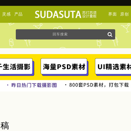
灵感
产品
界面
原创
手稿