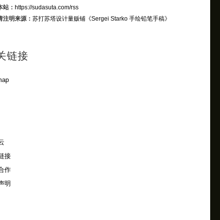
本站：
https://sudasuta.com/rss
请注明来源：
苏打苏塔设计量贩铺
《Sergei Starko 手绘铅笔手稿》
关链接
map
云
链接
合作
声明