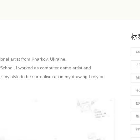
标
C
onal artist from Kharkov, Ukraine.
儿
t School, I worked as computer game artist and
ider my style to be surrealism as in my drawing I rely on
城
手
数
概
简