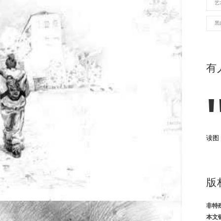
艺
黑
有
读图
版
非特
本文