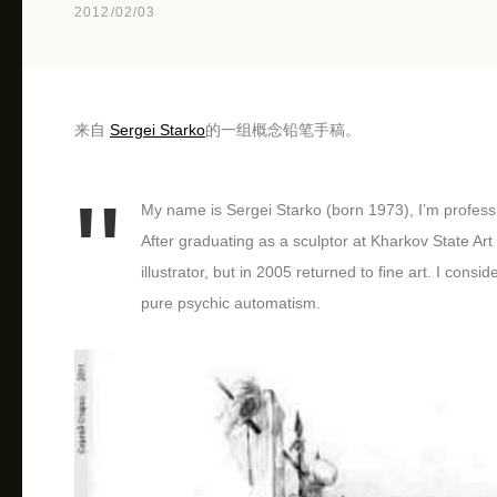
2012/02/03
来自
Sergei Starko
的一组概念铅笔手稿。
My name is Sergei Starko (born 1973), I’m professi
After graduating as a sculptor at Kharkov State Ar
illustrator, but in 2005 returned to fine art. I cons
pure psychic automatism.