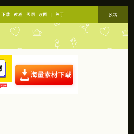
下载
教程
买啊
读图
|
关于
投稿