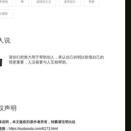
术插画
萌
超现实主义
造型设计
青春
白摄影
人说
请你们把努力用于帮助别人，承认自己的弱比歌颂自己的
强更重要，人活着要与人互相帮助。
权声明
殊说明，本文版权归原作者所有，转载请注明出处
链接：
https://sudasuta.com/6273.html