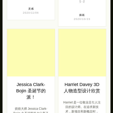
Akhmatova 的一组拼贴混合
Andy J. Pizza 是来自美国的
艺术作品。 这是我对神仙的
插画家，播客和演讲者，能
看法，因为自然环境中的生
够创作始终植根于异想天开
[…]
的叙事和现代图形的作品
[…]
灵感
2020/11/06
插画
2020/10/23
Jessica Clark-
Harriet Davey 3D
Bojin 圣诞节的
人物造型设计欣赏