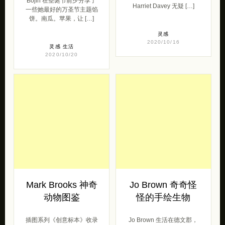
派！
Harriet 是一位敬业且引人注
目的设计师。在追求新技
烘焙大师 Jessica Clark-
术，新项目和新概念时，
Bojin 在圣诞节前夕分享了
Harriet Davey 无疑 […]
一些她最好的万圣节主题馅
饼。南瓜。苹果，让 […]
灵感
2020/10/16
灵感
生活
2020/10/20
Mark Brooks 神奇
Jo Brown 奇奇怪