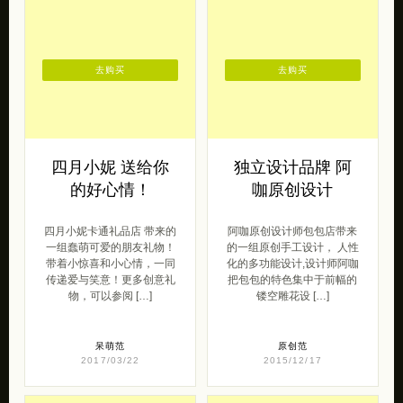
2015/05/18
去购买
去购买
四月小妮 送给你
独立设计品牌 阿
的好心情！
咖原创设计
四月小妮卡通礼品店 带来的
阿咖原创设计师包包店带来
一组蠢萌可爱的朋友礼物！
的一组原创手工设计， 人性
带着小惊喜和小心情，一同
化的多功能设计,设计师阿咖
传递爱与笑意！更多创意礼
把包包的特色集中于前幅的
物，可以参阅 […]
镂空雕花设 […]