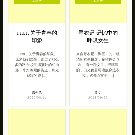
去购买
去购买
uaea 关于青春的
寻衣记 记忆中的
印象
呼吸女生
uaea，关于青春的印象。
来自寻衣记（淘宝）的一组
原来我们曾经，走过了那么
清新女生摄影，希望你会喜
多的路 学校洒满落叶的柏油
欢。 有一种女生，细腻温
路，华灯绚烂的街道，月光
婉，日光仿若羽毛般穿透衣
寂寂的跑 […]
襟，透亮而富于 […]
原创范
美女
2015/08/11
2013/09/25