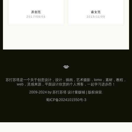
蕾丝吊带上衣？还是大红色
五 的一组文艺复古风格的女
几何图案贝壳扣高腰A字型
装设计作品，一组优雅的秋
短半裙？是搭配黑色蕾丝绑
冬女装。更多独立设计品
带束腰腰封？还 […]
牌，可以参阅《三 […]
原创范
森女范
2017/09/04
2015/11/09
💋
苏打苏塔是一个关于创意设计，设计，插画，艺术摄影，lomo，素材，教程，
web，灵感来源，平面设计欣赏的个人博客，一起学习进步昂！
2009-2024 by 苏打苏塔 设计量贩铺 | 版权保留.
蜀ICP备2024101550号-3