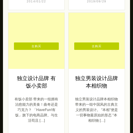
工厂（淘宝）中 […]
服饰包袋、饰品 […]
原创
呆萌范
2014/01/22
2019/09/29
去购买
去购买
独立设计品牌 有
独立男装设计品牌
饭小卖部
本相织物
有饭小卖部 带来的一组拥有
独立男装设计品牌本相织物
治愈能力的美食！曲奇还是
带来的一组中国风的古典主
巧克力？ 「HaveFun!有
义的男装设计。 “本相”便是