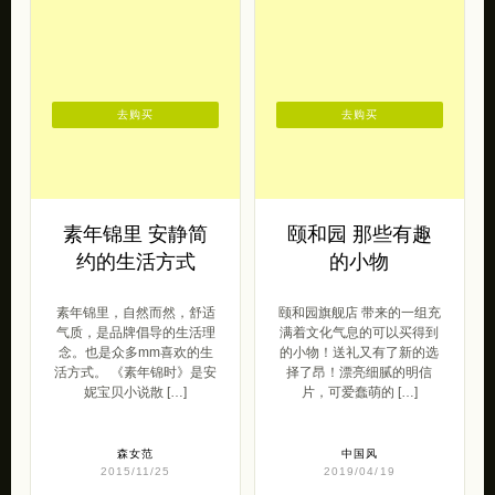
呆萌范
原创范
2017/03/22
2015/12/17
去购买
去购买
素年锦里 安静简
颐和园 那些有趣
约的生活方式
的小物
素年锦里，自然而然，舒适
颐和园旗舰店 带来的一组充
气质，是品牌倡导的生活理
满着文化气息的可以买得到
念。也是众多mm喜欢的生
的小物！送礼又有了新的选
活方式。 《素年锦时》是安
择了昂！漂亮细腻的明信
妮宝贝小说散 […]
片，可爱蠢萌的 […]