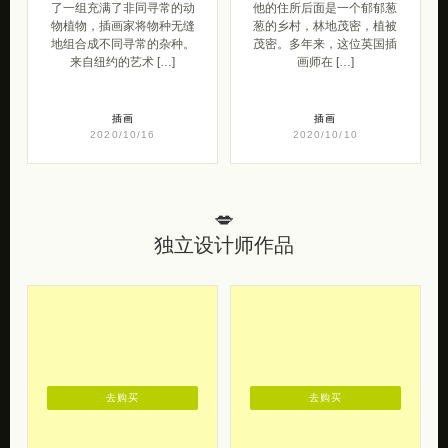
动物图鉴
怪的手绘生物
插图系列《创意标本》收录
Jo Brown 生活在德文郡，
了一组充满了非同寻常的动
他的住所后面是一个郁郁葱
物植物，插画家将物种无缝
葱的乡村，林地茂密，植被
地组合成不同寻常的杂种。
茂密。多年来，这位英国插
来自纽约的艺术 […]
画师在 […]
插画
插画
2020/10/16
2020/10/10
💋
独立设计师作品