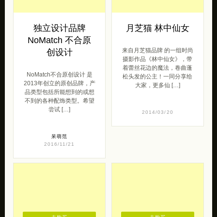
去购买
去购买
独立设计品牌
月芝猫 林中仙女
NoMatch 不合原
来自月芝猫品牌 的一组时尚
创设计
摄影作品《林中仙女》，带
着蕾丝花边的魔法，卷曲蓬
NoMatch不合原创设计 是
松头发的公主！一同分享给
2013年创立的原创品牌，产
大家，更多仙 […]
品类型包括所能想到的或想
不到的各种配饰类型。希望
尝试 […]
2014/03/20
呆萌范
2016/11/21