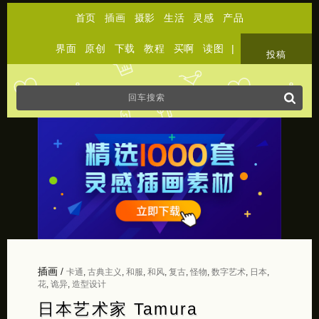
首页
插画
摄影
生活
灵感
产品
界面
原创
下载
教程
买啊
读图
|
关于
投稿
插画
/
卡通
,
古典主义
,
和服
,
和风
,
复古
,
怪物
,
数字艺术
,
日本
,
花
,
诡异
,
造型设计
日本艺术家 Tamura