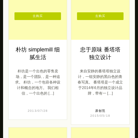
去购买
去购买
朴坊 simplemill 细
忠于原味 番塔塔
腻生活
独立设计
朴坊是一个出色的零售卖
来自安静的番塔塔独立设
场，是一个团队，是一种追
计，一组安静的黑白色的青
求。 朴坊，一个包容各种设
春写真。 番塔塔是一个成立
计和概念的地方。 我们相
于2014年6月的独立设计品
信，一个出色的 […]
牌，带有一 […]
2013/07/28
原创范