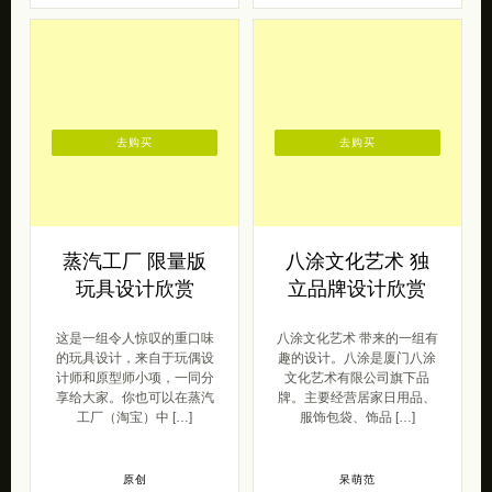
森女范
中国风
2015/11/25
2019/04/19
去购买
去购买
蒸汽工厂 限量版
八涂文化艺术 独
玩具设计欣赏
立品牌设计欣赏
这是一组令人惊叹的重口味
八涂文化艺术 带来的一组有
的玩具设计，来自于玩偶设
趣的设计。八涂是厦门八涂
计师和原型师小项，一同分
文化艺术有限公司旗下品
享给大家。你也可以在蒸汽
牌。主要经营居家日用品、