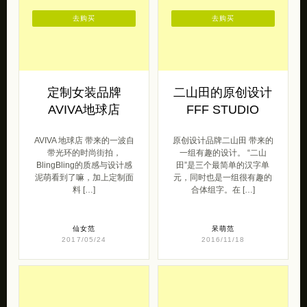
去购买
去购买
定制女装品牌
二山田的原创设计
AVIVA地球店
FFF STUDIO
AVIVA 地球店 带来的一波自
原创设计品牌二山田 带来的
带光环的时尚街拍，
一组有趣的设计。 “二山
BlingBling的质感与设计感
田”是三个最简单的汉字单
泥萌看到了嘛，加上定制面
元，同时也是一组很有趣的
料 […]
合体组字。在 […]
仙女范
呆萌范
2017/05/24
2016/11/18