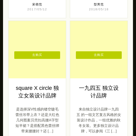
饭」旗下的电商品牌。与生
一切事物最原始的形态 “本
活苟且 […]
相织物 […]
呆萌范
型男范
2017/05/12
2018/05/18
去购买
去购买
square X circle 独
一九四五 独立设
立女装设计品牌
计品牌
是选择深V性感的镂空睫毛
来自独立设计品牌一九四