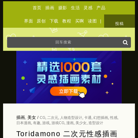
首页
插画
摄影
生活
灵感
产品
界面
原创
下载
教程
买啊
读图
|
关于
投稿
插画
,
美女
/
CG
,
二次元
,
人物造型设计
,
卡通
,
幻想插画
,
性感
,
日本漫画
,
有趣
,
游戏
,
游戏CG
,
漫画
,
美少女
,
造型设计
Toridamono 二次元性感插画