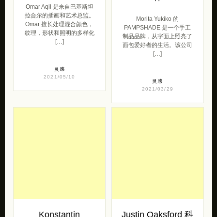
Omar Aqil 是来自巴基斯坦
拉合尔的插画和艺术总监。
Morita Yukiko 的
Omar 擅长处理混合颜色，
PAMPSHADE 是一个手工
纹理，形状和照明的多样化
制品品牌，从字面上照亮了
[…]
面包爱好者的生活。该公司
[…]
灵感
2021/05/10
灵感
2021/03/29
Konstantin
Justin Oaksford 科