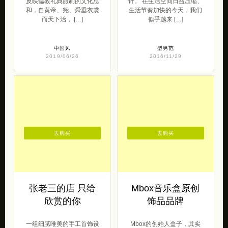
反映儒教礼典服制的文化总
计。 在生活空间日益压缩、
和，自黄帝、尧、舜垂衣裳
生活节奏加快的今天，我们
而天下治， […]
似乎越来 […]
中国风
型男范
2019/06/26
2016/11/29
去购买
去购买
张老三的店 只给
Mbox音乐盒原创
欣赏的你
饰品品牌
一组细腻唯美的手工首饰设
Mbox的创始人盒子，其实