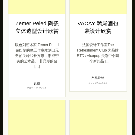
Zemer Peled 陶瓷
VACAY 鸡尾酒包
立体造型设计欣赏
装设计欣赏
以色列艺术家 Zemer Peled
法国设计工作室The
在巴尔的摩工作室雕刻出无
Refreshment Club 为品牌
数的尖峰和长方形，形成密
RTD / Alcopop 类别中创建
实的艺术品。 非晶形的猪
一个新的品 […]
[…]
产品设计
2020/11/12
灵感
2020/12/24