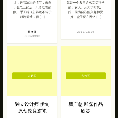
计，透着浓浓的情节，来自
就是一个典型追求幸福哲学
于张老三的店，只给欣赏的
的小女人。从大学时代开
你。 手工纯银首饰绝不等于
始，因为自己的兴趣和爱
粗制滥造，但 […]
好，盒子便在网络 […]
轻奢侈
2013/02/25
2015/09/09
去购买
去购买
独立设计师 伊甸
瞿广慈 雕塑作品
原创改良旗袍
欣赏