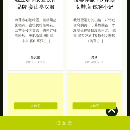
品牌 宴山亭汉服
女鞋店 试穿小记
薄薄春衫簇绮霞。画檐晨起
我眺望远方的山路，却错过
见栖鸦。宿妆仍拾落梅花。
转弯的路口，蓦然回首，才
回首高楼闻笑语，倚栏红袖
发现你在等我没离开过。 感
卷轻纱。玉肌微减旧时些。
谢 慢客萍旅 TB 原创女鞋店
来自 宴山亭汉 […]
（淘宝 […]
仙女范
资讯
2018/04/18
2014/01/06
去购买
去购买
旧文章