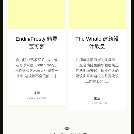
Endifi/Frosty 精灵
The Whale 建筑设
宝可梦
计欣赏
自由职业艺术家 Chey，或
在挪威北部海岸的北极圈，
者可以叫他 Endifi/Frosty。
一座名为鲸鱼的华丽建筑正
虽然这位艺术家天生患有一
在从地面升起。这座伟大的
种叫做成骨不全症的 […]
建筑由哥本哈根的丹麦建筑
工作室 Dor […]
插画
2020/10/30
生活
2020/10/30
💋