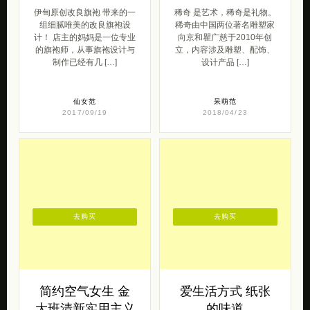
伊甸原创改良旗袍 带来的一
稀奇 是艺术，稀奇是礼物。
组细腻唯美的改良旗袍设
稀奇由中国两位著名雕塑家
计！ 店主的妈妈是一位专业
向京和瞿广慈于2010年创
的旗袍师，从事旗袍设计与
立，内容涉及雕塑、配饰、
制作已经有几 […]
设计产品 […]
仙女范
呆萌范
2017/09/19
2018/04/23
去购买
去购买
简约空气女生 金
爱生活方式 纸张
大班清新实用主义
的味道