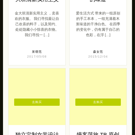
金大班清新实用主义 ，卖喜
爱生活方式 带来的一组原创
欢的衣服。 我们寻找最让自
的手工本本，一组充满着木
己欢喜的料子，以及简约、
浆味道的干净白色。 在四季
处处隐藏小小惊喜的衣物。
的变化中，仍有属于自己的
我们寻找一 […]
色彩，在浮 […]
呆萌范
森女范
2017/05/08
2015/12/04
去购买
去购买
独立定制女装设计
慢客萍旅 TB 原创