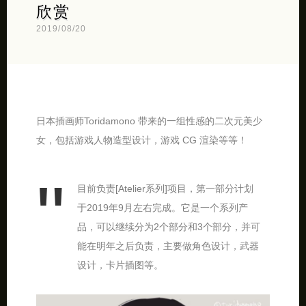
欣赏
2019/08/20
日本插画师Toridamono 带来的一组性感的二次元美少
女，包括游戏人物造型设计，游戏 CG 渲染等等！
目前负责[Atelier系列]项目，第一部分计划
于2019年9月左右完成。它是一个系列产
品，可以继续分为2个部分和3个部分，并可
能在明年之后负责，主要做角色设计，武器
设计，卡片插图等。