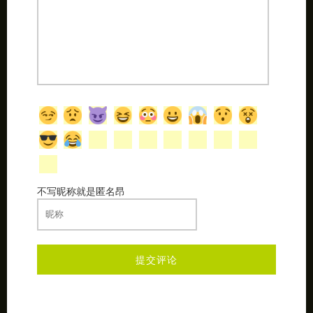
不写昵称就是匿名昂