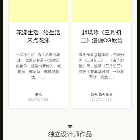
花漾生活 . 给生活
赵璞玲《三月初
来点花漾
三》漫画CG欣赏
~ 花漾生活 . 给生活来点花
漫画作者@赵璞玲 ，代表作
漾 ~ 优善选材是 花漾生活
为《三月初三》，《诸子37
的信仰，挑选出新鲜的、或
区》等。漫画《三月初三》
艳丽、或清新、或展姿怒
讲述了在战乱时期，一位将
放、 […]
军对一男戏 […]
资讯
原创
原创插画
2017/06/05
2017/04/27
💋
独立设计师作品