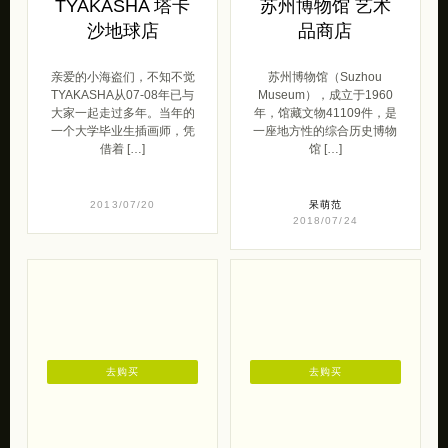
TYAKASHA 塔卡
苏州博物馆 艺术
沙地球店
品商店
亲爱的小海盗们，不知不觉
苏州博物馆（Suzhou
TYAKASHA从07-08年已与
Museum），成立于1960
大家一起走过多年。当年的
年，馆藏文物41109件，是
一个大学毕业生插画师，凭
一座地方性的综合历史博物
借着 […]
馆 […]
2013/07/20
呆萌范
2018/07/24
去购买
去购买