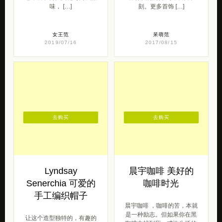
味， […]
刻。更多首饰 […]
女王范
呆萌范
2019/07/16
2017/08/15
去购买
去购买
Lyndsay
晨宇咖啡 美好的
Senerchia 可爱的
咖啡时光
手工编织帽子
晨宇咖啡 ，咖啡的苦，本就
是一种励志。但如果你在黑
让这个造型独特的，有趣的