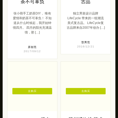
茶不可辜负
古品
张小萌手工奶茶DIY， 唯有
独立男装设计品牌
爱情和奶茶不可辜负！ 不知
LifeCycle 带来的一组潮流
道从什么时候起，我开始钟
美式复古品。 LifeCycle复
情四月。 四月的阳光充满温
古品牌来自2007年创办 […]
情，那 […]
型男范
2016/12/21
原创范
2017/09/12
去购买
去购买