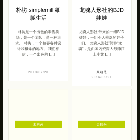
朴坊 simplemill 细
龙魂人形社的BJD
腻生活
娃娃
朴坊是一个出色的零售卖
龙魂人形社 带来的一组BJD
场，是一个团队，是一种追
娃娃，一组令人垂涎的娃子
求。 朴坊，一个包容各种设
们。 龙魂人形社”简称“龙
计和概念的地方。 我们相
魂”，是由国内资深人形师江
信，一个出色的 […]
上小龙 […]
2013/07/28
呆萌范
2016/06/21
去购买
去购买