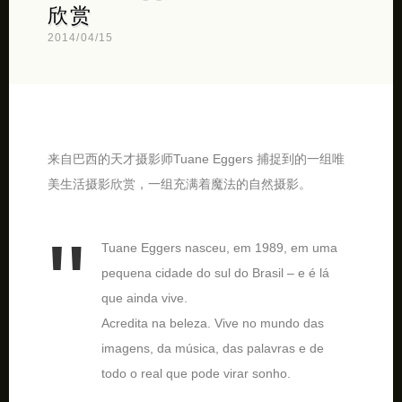
欣赏
2014/04/15
来自巴西的天才摄影师Tuane Eggers 捕捉到的一组唯
美生活摄影欣赏，一组充满着魔法的自然摄影。
Tuane Eggers nasceu, em 1989, em uma
pequena cidade do sul do Brasil – e é lá
que ainda vive.
Acredita na beleza. Vive no mundo das
imagens, da música, das palavras e de
todo o real que pode virar sonho.