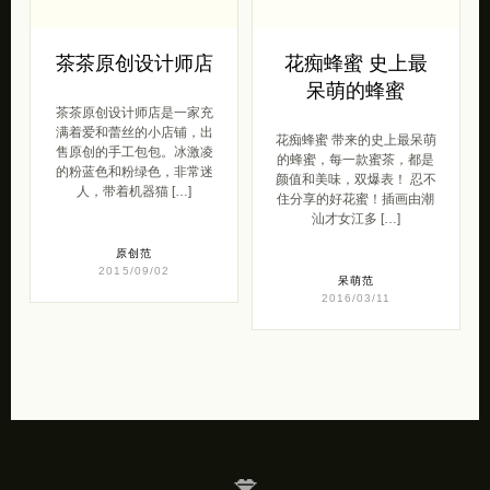
茶茶原创设计师店
花痴蜂蜜 史上最
呆萌的蜂蜜
茶茶原创设计师店是一家充
满着爱和蕾丝的小店铺，出
花痴蜂蜜 带来的史上最呆萌
售原创的手工包包。冰激凌
的蜂蜜，每一款蜜茶，都是
的粉蓝色和粉绿色，非常迷
颜值和美味，双爆表！ 忍不
人，带着机器猫 […]
住分享的好花蜜！插画由潮
汕才女江多 […]
原创范
2015/09/02
呆萌范
2016/03/11
💋