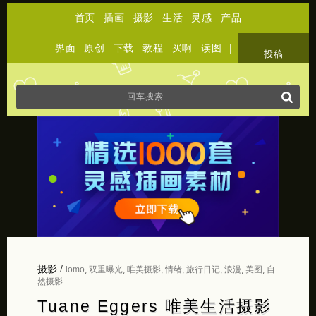
首页
插画
摄影
生活
灵感
产品
界面
原创
下载
教程
买啊
读图
|
关于
投稿
摄影
/
lomo
,
双重曝光
,
唯美摄影
,
情绪
,
旅行日记
,
浪漫
,
美图
,
自
然摄影
Tuane Eggers 唯美生活摄影