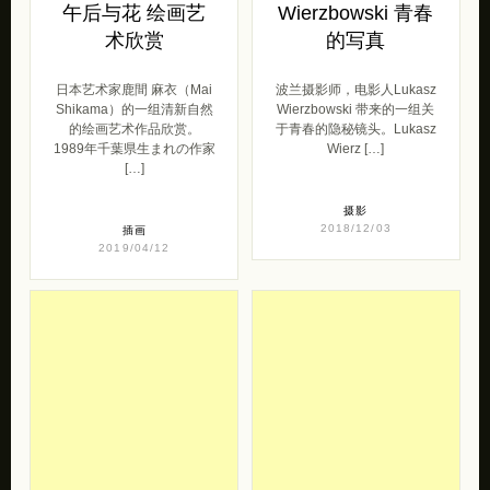
午后与花 绘画艺
Wierzbowski 青春
术欣赏
的写真
日本艺术家鹿間 麻衣（Mai
波兰摄影师，电影人Lukasz
Shikama）的一组清新自然
Wierzbowski 带来的一组关
的绘画艺术作品欣赏。
于青春的隐秘镜头。Lukasz
1989年千葉県生まれの作家
Wierz […]
[…]
摄影
2018/12/03
插画
2019/04/12