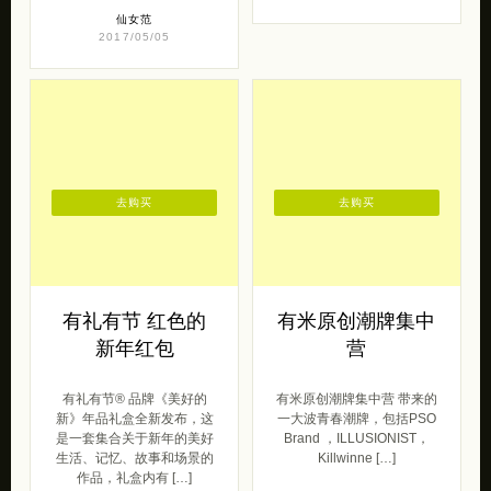
仙女范
2017/05/05
去购买
去购买
有礼有节 红色的
有米原创潮牌集中
新年红包
营
有礼有节® 品牌《美好的
有米原创潮牌集中营 带来的
新》年品礼盒全新发布，这
一大波青春潮牌，包括PSO
是一套集合关于新年的美好
Brand ，ILLUSIONIST，
生活、记忆、故事和场景的
Killwinne […]
作品，礼盒内有 […]