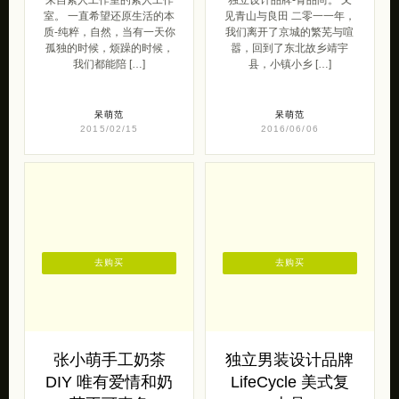
室。 一直希望还原生活的本
见青山与良田 二零一一年，
质-纯粹，自然，当有一天你
我们离开了京城的繁芜与喧
孤独的时候，烦躁的时候，
嚣，回到了东北故乡靖宇
我们都能陪 […]
县，小镇小乡 […]
呆萌范
呆萌范
2015/02/15
2016/06/06
去购买
去购买
张小萌手工奶茶
独立男装设计品牌
DIY 唯有爱情和奶
LifeCycle 美式复