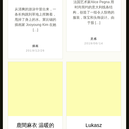
法国艺术家Alice Pegna 用
时尚简约的意大利线条结
从清爽的游泳中冒出来，一
构，创造了一组令人惊艳的
条长狗跳到草地上挥舞着，
服装，珠宝和头饰设计。由
甩掉了身上的水。莱比锡的
于股 […]
插画家 Jooyoung Kim 在她
[…]
灵感
2019/06/14
插画
2019/12/26
鹿間麻衣 温暖的
Lukasz