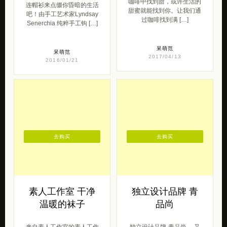
咖啡中找到甜，或许生活的
连帽衫来点缀你昏暗的生活
甜蜜就能找到你。让我们通
吧！由手工艺术家Lyndsay
过咖啡找到满 […]
Senerchia 纯粹手工钩 […]
呆萌范
呆萌范
2017/04/13
2016/01/21
去购买
去购买
素人工作室 干净
独立设计品牌 青
温暖的袜子
品尚
来自素人工作室的素人工作
独立设计品牌-青品尚。 又