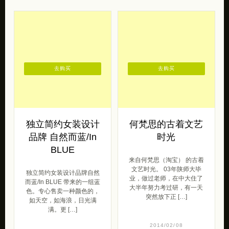
去购买
去购买
独立简约女装设计
何梵思的古着文艺
品牌 自然而蓝/In
时光
BLUE
来自何梵思（淘宝） 的古着
文艺时光。 03年陕师大毕
独立简约女装设计品牌自然
业，做过老师，在中大住了
而蓝/In BLUE 带来的一组蓝
大半年努力考过研，有一天
色。专心售卖一种颜色的，
突然放下正 […]
如天空，如海浪，日光满
满。更 […]
2014/02/08