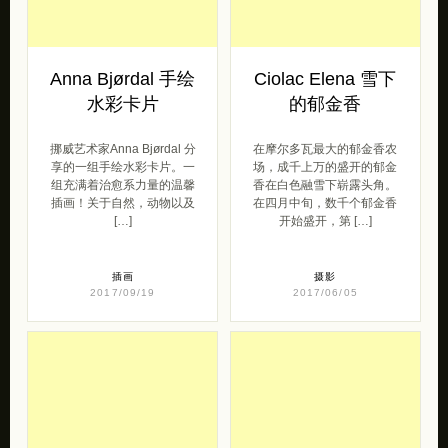
Anna Bjørdal 手绘
Ciolac Elena 雪下
水彩卡片
的郁金香
挪威艺术家Anna Bjørdal 分
在摩尔多瓦最大的郁金香农
享的一组手绘水彩卡片。一
场，成千上万的盛开的郁金
组充满着治愈系力量的温馨
香在白色融雪下崭露头角。
插画！关于自然，动物以及
在四月中旬，数千个郁金香
[…]
开始盛开，第 […]
插画
摄影
2017/09/19
2017/06/05