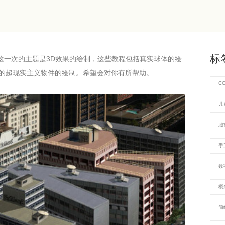
标
这一次的主题是3D效果的绘制，这些教程包括真实球体的绘
的超现实主义物件的绘制。希望会对你有所帮助。
C
儿
城
手
数
概
简