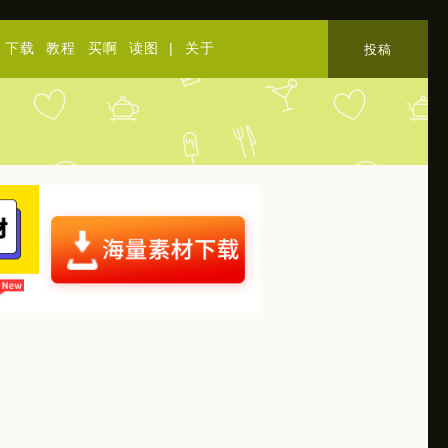
下载
教程
买啊
读图
|
关于
投稿