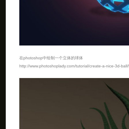
在photoshop中绘制一个立体的球体
http://www.photoshoplady.com/tutorial/create-a-nice-3d-ball