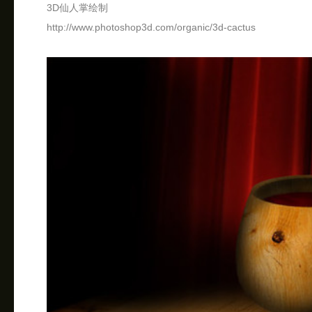
3D仙人掌绘制
http://www.photoshop3d.com/organic/3d-cactus