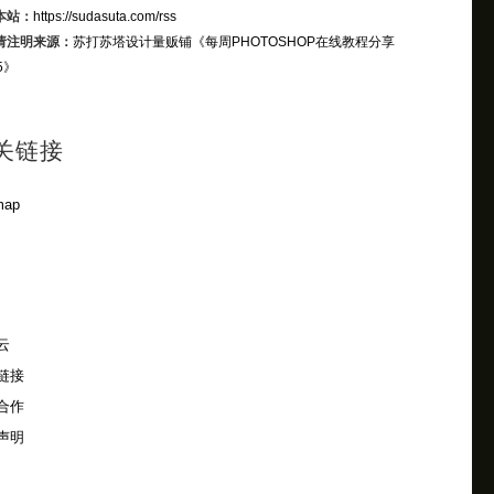
本站：
https://sudasuta.com/rss
请注明来源：
苏打苏塔设计量贩铺
《每周PHOTOSHOP在线教程分享
5》
关链接
map
云
链接
合作
声明