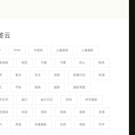
签云
G
lomo
中国风
人像插画
人像摄影
童插画
创意
卡通
可爱
同人
唯美
市
复古
女生
安静
影像日记
性感
工
手绘
插画
摄影
摄影美图
字艺术
旅行
旅行日记
时尚
时尚摄影
念插画
水彩
清新
游戏
漫画
灵感
约
美食
肖像摄影
自然
色彩
艺术