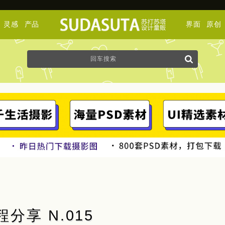
灵感
产品
界面
原创
分享 N.015