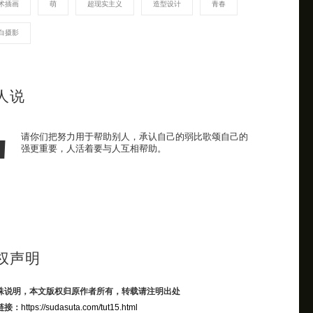
术插画
萌
超现实主义
造型设计
青春
白摄影
人说
请你们把努力用于帮助别人，承认自己的弱比歌颂自己的
强更重要，人活着要与人互相帮助。
权声明
殊说明，本文版权归原作者所有，转载请注明出处
链接：
https://sudasuta.com/tut15.html