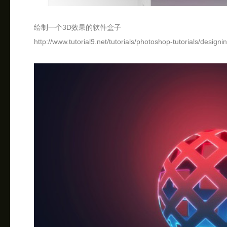
绘制一个3D效果的软件盒子
http://www.tutorial9.net/tutorials/photoshop-tutorials/design