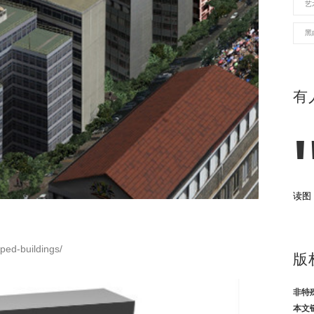
艺
黑
有
读图
aped-buildings/
版
非特
本文