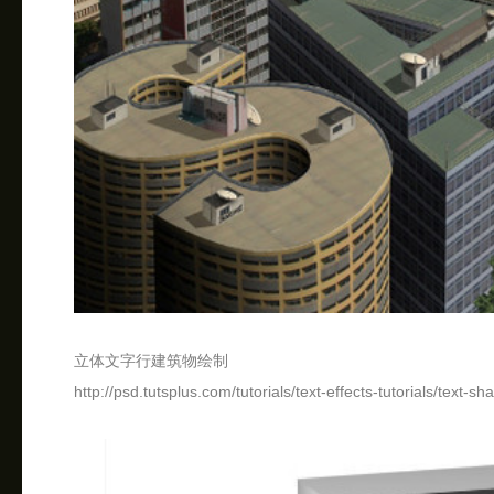
立体文字行建筑物绘制
http://psd.tutsplus.com/tutorials/text-effects-tutorials/text-sh