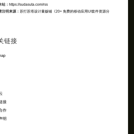
本站：
https://sudasuta.com/rss
请注明来源：
苏打苏塔设计量贩铺
《20+ 免费的移动应用UI套件资源分
关链接
map
云
链接
合作
声明