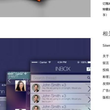
订阅
转载
享》
相
Site
关于
留言
投稿
标签
友情
广告
版权