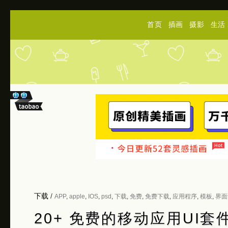
首页
插画
摄影
生活
下载
/
APP
,
apple
,
IOS
,
psd
,
下载
,
免费
,
免费下载
,
应用程序
,
模板
,
界面
20+ 免费的移动应用UI