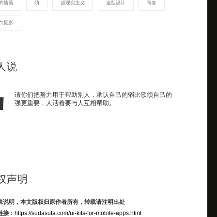
术插画
萌
超现实主义
造型设计
青春
白摄影
人说
请你们把努力用于帮助别人，承认自己的弱比歌颂自己的
强更重要，人活着要与人互相帮助。
权声明
殊说明，本文版权归原作者所有，转载请注明出处
链接：
https://sudasuta.com/ui-kits-for-mobile-apps.html