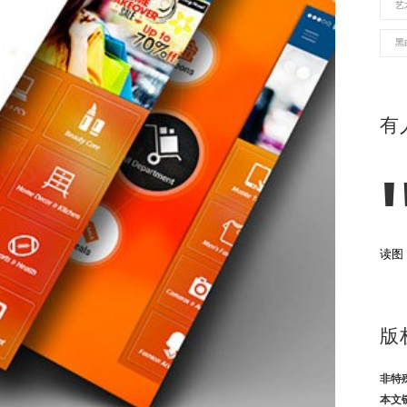
艺
黑
有
读图
版
非特
本文