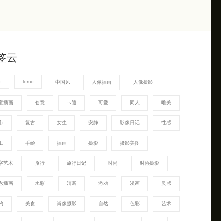
签云
G
lomo
中国风
人像插画
人像摄影
童插画
创意
卡通
可爱
同人
唯美
市
复古
女生
安静
影像日记
性感
工
手绘
插画
摄影
摄影美图
字艺术
旅行
旅行日记
时尚
时尚摄影
念插画
水彩
清新
游戏
漫画
灵感
约
美食
肖像摄影
自然
色彩
艺术