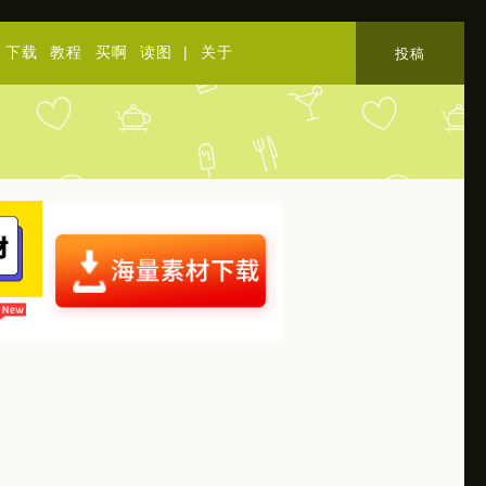
下载
教程
买啊
读图
|
关于
投稿