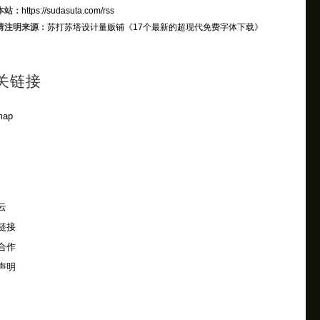
本站：
https://sudasuta.com/rss
请注明来源：
苏打苏塔设计量贩铺
《17个最新的超现代免费字体下载》
关链接
map
云
链接
合作
声明