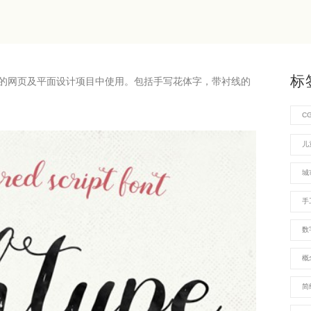
标
的网页及平面设计项目中使用。包括手写花体字，带衬线的
C
儿
城
手
数
概
简