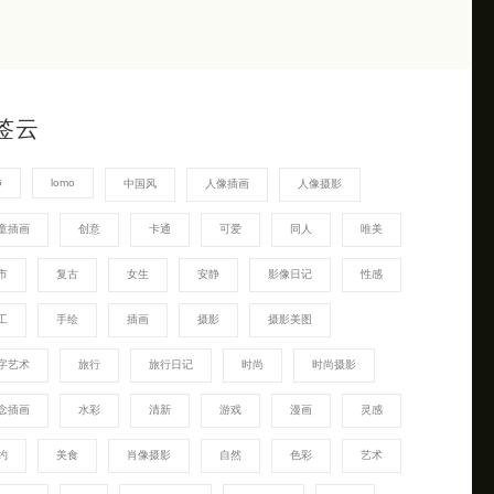
签云
G
lomo
中国风
人像插画
人像摄影
童插画
创意
卡通
可爱
同人
唯美
市
复古
女生
安静
影像日记
性感
工
手绘
插画
摄影
摄影美图
字艺术
旅行
旅行日记
时尚
时尚摄影
念插画
水彩
清新
游戏
漫画
灵感
约
美食
肖像摄影
自然
色彩
艺术