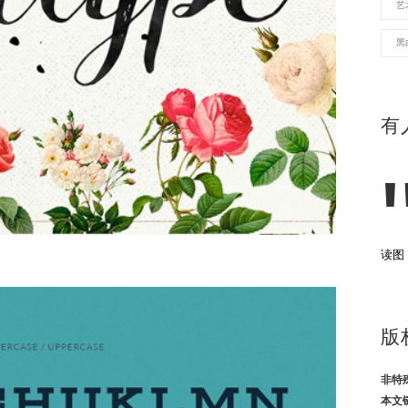
艺
黑
有
读图
版
非特
本文