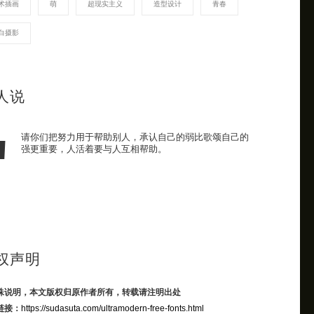
术插画
萌
超现实主义
造型设计
青春
白摄影
人说
请你们把努力用于帮助别人，承认自己的弱比歌颂自己的
强更重要，人活着要与人互相帮助。
权声明
殊说明，本文版权归原作者所有，转载请注明出处
链接：
https://sudasuta.com/ultramodern-free-fonts.html