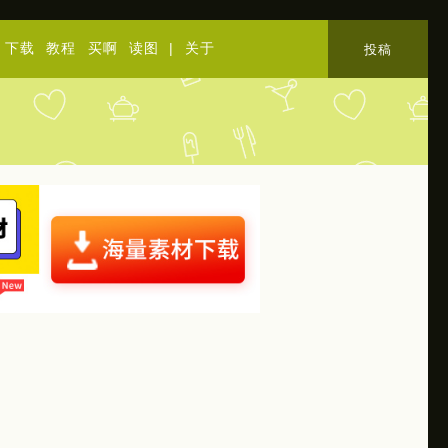
下载
教程
买啊
读图
|
关于
投稿