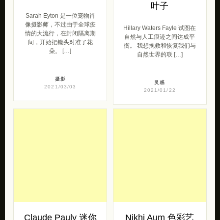
Sarah Eyton 挚爱
Hillary Waters
花朵
Fayle 细腻可爱的
叶子
Sarah Eyton 是一位宠物肖
像摄影师，不过由于全球疫
Hillary Waters Fayle 试图在
情的大流行，在封闭隔离期
自然与人工痕迹之间达成平
间，开始把镜头对准了花
衡。 我想挽救和恢复我们与
朵。 […]
自然世界的联 […]
摄影
灵感
2021/03/03
2021/01/22