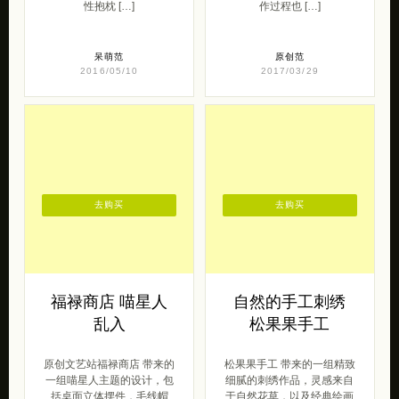
独立设计品牌 洋
独立工作室 JRNJ
气小番薯的百宝箱
饰品设计欣赏
原创设计品牌洋气小番薯的
独立工作室JRNJ 带来的一
百宝箱 的一组幽默有趣的设
组简约的首饰设计作品。 所
计。 蒸汽精灵原创品牌，成
有的设计作品都是纯手工制
立于2011年，专注于原创个
作的，真的很费时费力，手
性抱枕 […]
作过程也 […]
呆萌范
原创范
2016/05/10
2017/03/29
去购买
去购买