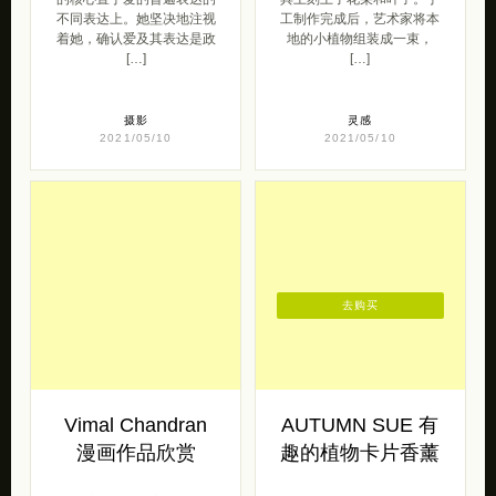
Laura Lafon 摄影
Hessa Al Ajmani
作品欣赏
在盘子上作画
摄影师 Laura Lafon 将摄影
Hessa Al Ajmani 在陶瓷餐
的核心置于爱的普遍表达的
具上刻上了花朵和叶子。手
不同表达上。她坚决地注视
工制作完成后，艺术家将本
着她，确认爱及其表达是政
地的小植物组装成一束，
[…]
[…]
摄影
灵感
2021/05/10
2021/05/10
去购买