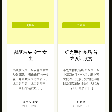
爱的作品。 Vitowa是来自日
计男装。 在这个物质欲望大
本的时尚珠宝多品牌 […]
于一切的大时代里，我们所
崇尚的 […]
轻奢侈
2016/07/29
型男范
2016/09/13
去购买
去购买
鹊跃枝头 空气女
维之手作良品 首
生
饰设计欣赏