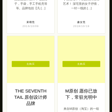
福禄商店 喵星人
自然的手工刺绣
乱入
松果果手工
原创文艺站福禄商店 带来的
松果果手工 带来的一组精致
一组喵星人主题的设计，包
细腻的刺绣作品，灵感来自
括桌面立体摆件，毛线帽
于自然花草，以及经典绘画
子，手袋，手工手机壳等
艺术！ 深宅里的女子抒情，
等。品牌包括【凡 […]
一针一线的 […]
呆萌范
森女范
2016/10/09
2018/10/19
去购买
去购买