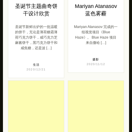
圣诞节主题曲奇饼
Mariyan Atanasov
干设计欣赏
蓝色雾霾
圣诞节新鲜出炉的一批温暖
Mariyan Atanasov 完成的一
的饼干，无论是薄荷糖霜薄
组视觉项目《Blue
荷巧克力饼干，咸巧克力芝
Haze》。 Blue Haze 项目
麻酱饼干，黑巧克力饼干和
来自撒哈 […]
咸焦糖，还是波 […]
摄影
2020/11/12
生活
2020/12/21