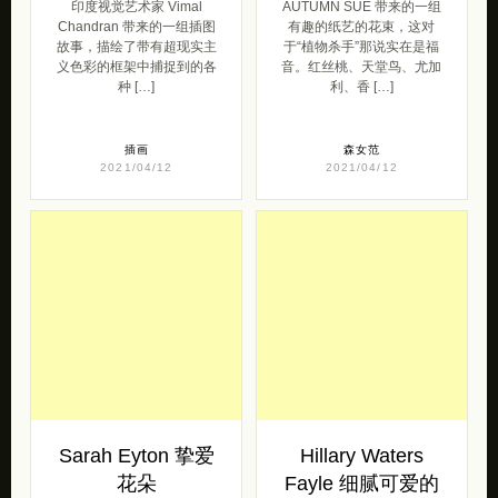
Vimal Chandran
AUTUMN SUE 有
漫画作品欣赏
趣的植物卡片香薰
印度视觉艺术家 Vimal
AUTUMN SUE 带来的一组
Chandran 带来的一组插图
有趣的纸艺的花束，这对
故事，描绘了带有超现实主
于“植物杀手”那说实在是福
义色彩的框架中捕捉到的各
音。红丝桃、天堂鸟、尤加
种 […]
利、香 […]
插画
森女范
2021/04/12
2021/04/12