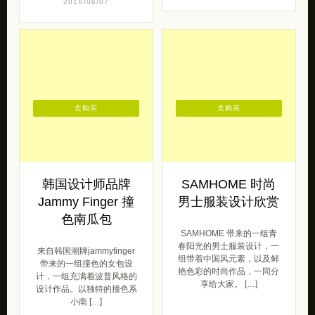
punkrave 带来的一组青春
HITORAT(卓图）品牌主要
人像摄影。 朋克：以摇滚音
针对有活力、有知识、有品
乐为背景的朋克风格。在设
位、有内涵的消费女性。她
计上以黑色为主色调，红
体现着现代都市女性休闲、
色、紫 […]
时尚的生 […]
女王范
2013/02/25
2016/06/07
去购买
去购买
韩国设计师品牌
SAMHOME 时尚