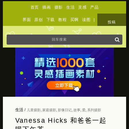
首页
插画
摄影
生活
灵感
产品
界面
原创
下载
教程
买啊
读图
|
关于
投稿
生活
/
儿童摄影
,
家庭摄影
,
影像日记
,
故事
,
爱
,
系列摄影
Vanessa Hicks 和爸爸一起