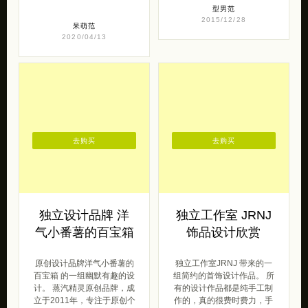
Jammy Finger 撞
男士服装设计欣赏
色南瓜包
SAMHOME 带来的一组青
春阳光的男士服装设计，一
来自韩国潮牌jammyfinger
组带着中国风元素，以及鲜
带来的一组撞色的女包设
艳色彩的时尚作品，一同分
计，一组充满着波普风格的
享给大家。 […]
设计作品。以独特的撞色系
小南 […]
型男范
2015/12/28
呆萌范
2020/04/13
去购买
去购买