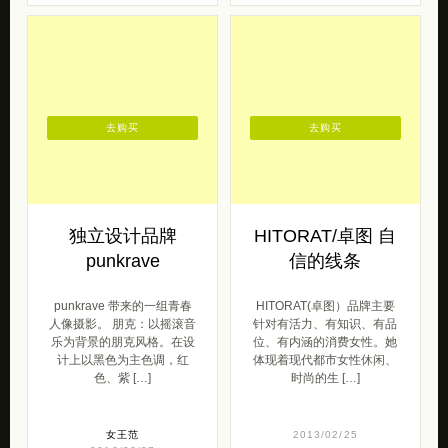
鹊跃枝头的一组安静的女生
维之手作良品店 带来的一组
人像摄影。 想偷偷打包一支
小清新的手作作品，细小可
花，奔向我未去过的明天。
爱的设计元素，复古的风格
或者是明天，或者是梦里，
以及童话般的主题让人印象
重新念起我最 […]
深刻。更多首 […]
森女范
美女
轻奢侈
2015/02/25
2015/10/29
去购买
去购买
独立设计品牌
HITORAT/卓图 自
punkrave
信的线条