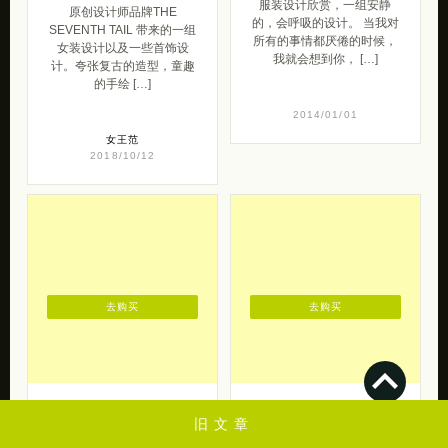
THE SEVENTH
M原创 愿你已放
TAIL 原创设计师
下，常驻光明中
品牌
来自M原创（淘宝）的一组
服装设计欣赏，一组安静
原创设计师品牌THE
的，会呼吸的设计。 当我对
SEVENTH TAIL 带来的一组
所有的事情都厌倦的时候，
女装设计以及一些首饰设
我就会想到你， […]
计。夸张复古的造型，童趣
的手绘 […]
2014/01/01
女王范
2018/10/12
旧文章