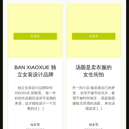
去购买
去购买
BAN XIAOXUE 独
汤圆是卖衣服的
立女装设计品牌
女生街拍
独立女装设计品牌BAN
开一间小店-贩卖着自己的梦
XIAOXUE 班晓雪。 每一件
想 ，祈求不被市侩充斥，奢
好的作品都应该有可追溯的
望不被时间淹没 ，我是脸圆
来源，这才能给设计一个完
腿粗无所谓的汤圆 。来自汤
整的过 […]
圆是卖 […]
仙女范
仙女范