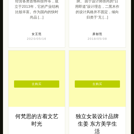
经营各类首饰和挂件等，成
牌。 由于设计师崇尚的“日
立于2013年，它的产业结构
用即道”设计理念，二黑木作
比较丰富。作为国内的快时
的设计风格并不固定，倾向
尚品 […]
归类于‘无 […]
女王范
原创范
2020/05/16
2018/05/08
去购买
去购买
何梵思的古着文艺
独立女装设计品牌
时光
生姜 东方美学生
活