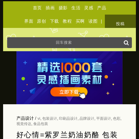
首页
插画
摄影
生活
灵感
产品
界面
原创
下载
教程
买啊
读图
|
关于
投稿
产品设计
/
vi
,
包装设计
,
印刷品设计
,
品牌设计
,
平面设计
,
色彩
,
视觉传达
,
食品包装
好心情=紫罗兰奶油奶酪 包装