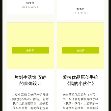
仙女范
2017/12/26
型男范
2016/11/29
去购买
去购买
片刻生活馆 安静
萝拉优品原创手绘
的首饰设计
《我的小伙伴》
片刻生活馆 带来的一组安静
来自萝拉优品原创（淘宝）
简约的首饰设计作品。 有时
的一组清新可爱的宠物手绘
我们也想屏蔽喧嚣，虽然四
《我的小伙伴》。极萌的一
周车水马龙；有时我们也会
组宠物水彩插画，大大的眼