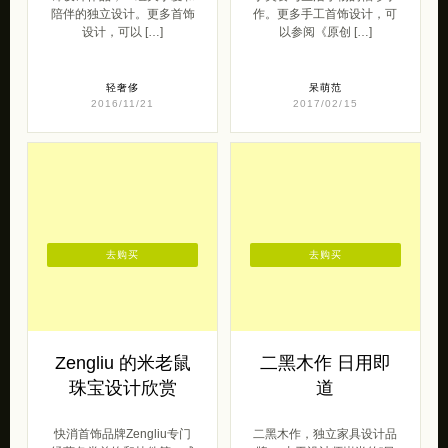
陪伴的独立设计。更多首饰
作。更多手工首饰设计，可
设计，可以 […]
以参阅《原创 […]
轻奢侈
呆萌范
2016/11/21
2017/02/15
去购买
去购买
Zengliu 的米老鼠
二黑木作 日用即
珠宝设计欣赏
道
快消首饰品牌Zengliu专门
二黑木作，独立家具设计品