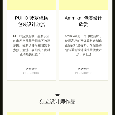
PUHO 菠萝蛋糕
Ammikal 包装设计
包装设计欣赏
欣赏
PUHO菠萝蛋糕，品牌设计
Ammikal 是一个印度品牌，
的出发点是基于阳光下的菠
使用高档的整体香料来制作
萝田。菠萝切开后在阳光下
正宗的印度香料。简报是将
煮熟，煮沸，在阳光下密封
包装重新设计成批量优质产
成糖醋馅然后 […]
品，从 […]
产品设计
产品设计
2020/09/02
2020/08/17
💋
独立设计师作品