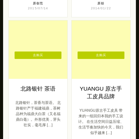
原创范
原创
2015/07/14
2014/01/22
去购买
去购买
北路银针 茶语
YUANGU 原古手
工皮具品牌
北路银针，茶香与茶语。 北
路银针产于福建福鼎，茶树
YUANGU原古手工皮具 带
品种为福鼎大白茶（又名福
来的一组回归本我的手工设
鼎白毫）。外形优美，芽头
计。 在生活空间日益压缩、
壮实，毫毛厚 […]
生活节奏加快的今天，我们
似乎越来 […]