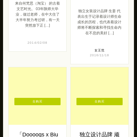
来自何梵思（淘宝） 的古着
文艺时光。 03年陕师大毕
独立女装设计品牌 生姜 代
业，做过老师，在中大住了
表出生于记录着设计师生命
大半年努力考过研，有一天
成长的历程，也代表着设计
突然放下正 […]
师将不断探索和寻找生命内
在不息的美好 […]
2014/02/08
女王范
2016/11/18
去购买
去购买
「Doooogs x Biu
独立设计品牌 顽