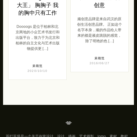
大王」 胸胸子 我
创意
的胸中只有工作
顽创意品牌是来自武汉的原
创生活创意品牌。 正如这个
Doooogs 是位于柏林和北
名字本身，顽的作品给人带
京两地的小众艺术书发行和
来的都是顽皮跳脱的感觉，
出版平台，致力于为北京和
除了明艳的色 […]
柏林的自主文化与艺术出版
物提供更 […]
呆萌范
2016/06/27
呆萌范
2020/10/10
💋
苏打苏塔是一个关于创意设计，设计，插画，艺术摄影，lomo，素材，教程，