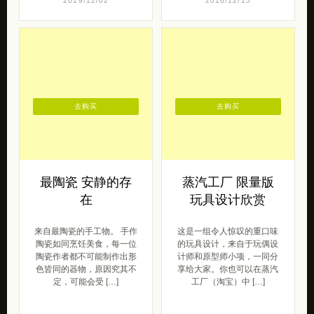
2019/12/02
2016/12/15
去购买
去购买
最陶瓷 安静的存
蒸汽工厂 限量版
在
玩具设计欣赏
来自最陶瓷的手工物。 手作
这是一组令人惊叹的重口味
陶瓷如同烹饪美食，每一位
的玩具设计，来自于玩偶设
陶瓷作者都不可能制作出形
计师和原型师小项，一同分
色皆同的器物，原因究其不
享给大家。你也可以在蒸汽
定，可能会受 […]
工厂（淘宝）中 […]