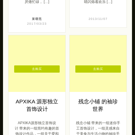
厌倦忙碌， […]
睛闪烁着欢乐 […]
呆萌范
2013/11/07
2017/03/23
去购买
去购买
APXIKA 源形独立
残念小铺 的袖珍
首饰设计
世界
APXIKA源形独立首饰设
残念小铺 带来的一组迷你手
计 带来的一组简约有趣的首
工首饰设计，一组灵感来自
饰设计作品，一组关于爱和
于美食与生活小物的袖珍手