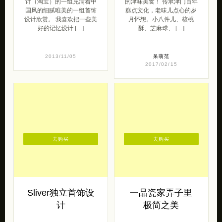
计（淘宝）的一组充满着中
的津味美食！ 传承津门百年
国风的细腻唯美的一组首饰
糕点文化，老味儿点心的岁
设计欣赏。 我喜欢把一些美
月怀想。小八件儿、核桃
好的记忆设计 […]
酥、芝麻球、 […]
2013/11/05
呆萌范
2017/02/15
去购买
去购买
Sliver独立首饰设
一品瓷家弄子里
计
极简之美