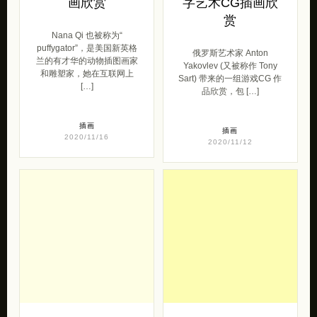
画欣赏
字艺术CG插画欣
赏
Nana Qi 也被称为“
puffygator”，是美国新英格
俄罗斯艺术家 Anton
兰的有才华的动物插图画家
Yakovlev (又被称作 Tony
和雕塑家，她在互联网上
Sart) 带来的一组游戏CG 作
[…]
品欣赏，包 […]
插画
插画
2020/11/16
2020/11/12