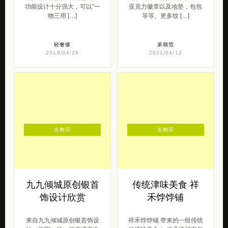
功能设计十分强大，可以“一
亚克力徽章以及地垫，包包
物三用 […]
等等。更多纹 […]
轻奢侈
呆萌范
2018/04/26
2021/04/12
去购买
去购买
九九倾城原创银首
传统津味美食 祥
饰设计欣赏
禾饽饽铺
来自九九倾城原创银首饰设
祥禾饽饽铺 带来的一组传统