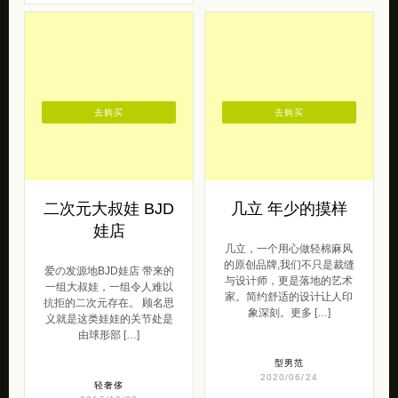
去购买
去购买
二次元大叔娃 BJD
几立 年少的摸样
娃店
几立，一个用心做轻棉麻风
的原创品牌,我们不只是裁缝
爱の发源地BJD娃店 带来的
与设计师，更是落地的艺术
一组大叔娃，一组令人难以
家。简约舒适的设计让人印
抗拒的二次元存在。 顾名思
象深刻。更多 […]
义就是这类娃娃的关节处是
由球形部 […]
型男范
2020/06/24
轻奢侈