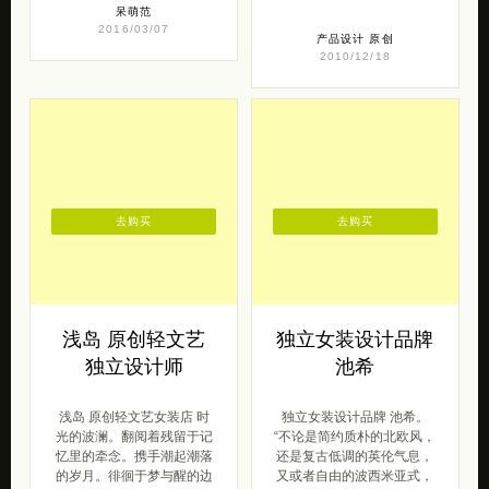
呆萌范
2016/03/07
产品设计
原创
2010/12/18
去购买
去购买
浅岛 原创轻文艺
独立女装设计品牌
独立设计师
池希
浅岛 原创轻文艺女装店 时
独立女装设计品牌 池希。
光的波澜。翻阅着残留于记
“不论是简约质朴的北欧风，
忆里的牵念。携手潮起潮落
还是复古低调的英伦气息，
的岁月。徘徊于梦与醒的边
又或者自由的波西米亚式，