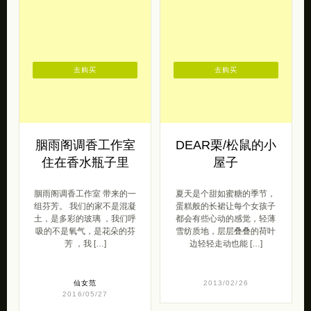
去购买
去购买
胭雨阁调香工作室
DEAR栗/松鼠的小
住在香水瓶子里
屋子
胭雨阁调香工作室 带来的一
夏天是个甜如蜜糖的季节，
组芬芳。 我们的家不是混凝
蛋糕般的长裙让每个女孩子
土，是多彩的玻璃 ，我们呼
都会有些心动的感觉，轻薄
吸的不是氧气，是花朵的芬
雪纺质地，层层叠叠的荷叶
芳 ，我 […]
边轻轻走动也能 […]
仙女范
2013/02/26
2016/05/27