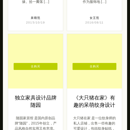
缘。拾一瓣落 […]
作为服饰地 […]
呆萌范
女王范
2015/10/19
2016/08/11
去购买
去购买
独立家具设计品牌
《大只猪在家》有
随园
趣的呆萌纹身设计
随园家居馆 是国内原创品
大只猪在家 是一位纹身师的
牌“随园”，2015年创立，产
私人店铺，出售一些有趣的
品风格自然实用又有意境。
可爱设计，包括纹身贴纸，