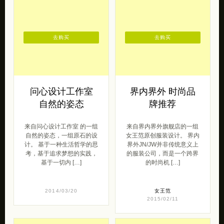
去购买
去购买
问心设计工作室
界内界外 时尚品
自然的姿态
牌推荐
来自问心设计工作室 的一组
来自界内界外旗舰店的一组
自然的姿态，一组原石的设
女王范原创服装设计。 界内
计。 基于一种生活哲学的思
界外JN/JW并非传统意义上
考，基于追求梦想的实践，
的服装公司，而是一个跨界
基于一切内 […]
的时尚机 […]
2014/03/20
女王范
2015/02/11