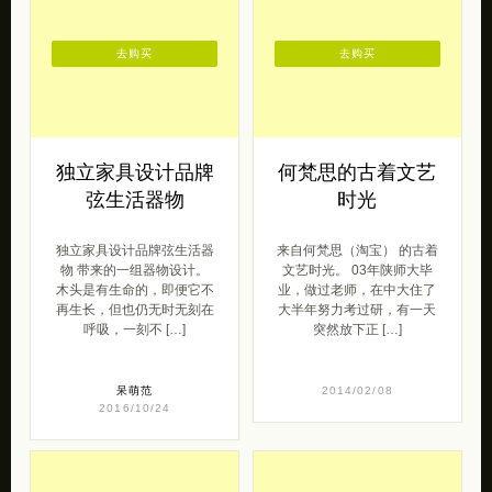
去购买
去购买
独立家具设计品牌
何梵思的古着文艺
弦生活器物
时光
独立家具设计品牌弦生活器
来自何梵思（淘宝） 的古着
物 带来的一组器物设计。
文艺时光。 03年陕师大毕
木头是有生命的，即便它不
业，做过老师，在中大住了
再生长，但也仍无时无刻在
大半年努力考过研，有一天
呼吸，一刻不 […]
突然放下正 […]
呆萌范
2014/02/08
2016/10/24