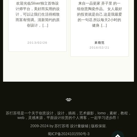
欢迎光临Sliver独立首饰设
来自一品瓷家 弄子里 的一
计师平台，美好而实用的设
组创意陶瓷作品。 女人最好
计，可以让我们生活得精致
的投资就是自己.这是我最爱
而富有情调。清新简约的原
的一句话.所以每天2小时的
创设计， […]
健身. […]
2013/02/26
呆萌范
2016/02/21
💋
苏打苏塔是一个关于创意设计，设计，插画，艺术摄影，lomo，素材，教程，
web，灵感来源，平面设计欣赏的个人博客，一起学习进步昂！
2009-2024 by 苏打苏塔 设计量贩铺 | 版权保留.
蜀ICP备2024101550号-3