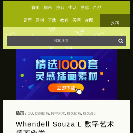
首页
插画
摄影
生活
灵感
产品
界面
原创
下载
教程
买啊
读图
|
关于
投稿
插画
/
CG
,
幻想插画
,
数字艺术
,
概念插画
,
概念设计
Whendell Souza L 数字艺术