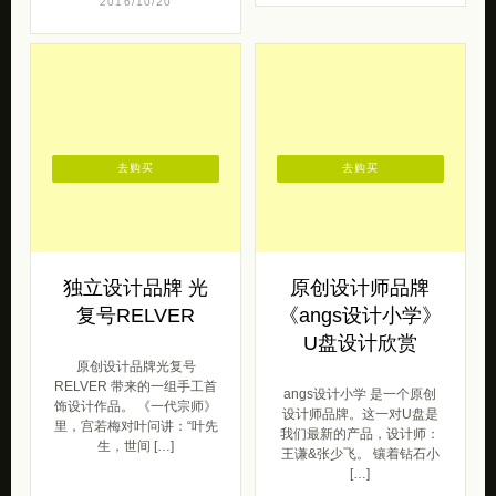
2016/10/20
去购买
去购买
独立设计品牌 光
原创设计师品牌
复号RELVER
《angs设计小学》
U盘设计欣赏
原创设计品牌光复号
RELVER 带来的一组手工首
angs设计小学 是一个原创
饰设计作品。 《一代宗师》
设计师品牌。这一对U盘是
里，宫若梅对叶问讲：“叶先
我们最新的产品，设计师：
生，世间 […]
王谦&张少飞。 镶着钻石小
[…]