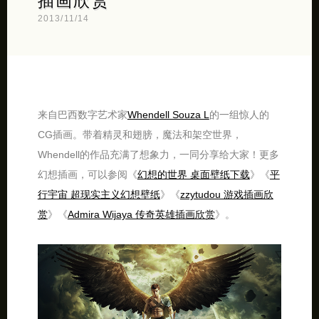
插画欣赏
2013/11/14
来自巴西数字艺术家
Whendell Souza L
的一组惊人的
CG插画。带着精灵和翅膀，魔法和架空世界，
Whendell的作品充满了想象力，一同分享给大家！更多
幻想插画，可以参阅《
幻想的世界 桌面壁纸下载
》《
平
行宇宙 超现实主义幻想壁纸
》《
zzytudou 游戏插画欣
赏
》《
Admira Wijaya 传奇英雄插画欣赏
》。