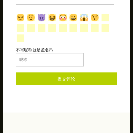
不写昵称就是匿名昂