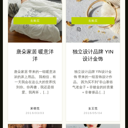
去购买
去购买
唐朵家居 暖意洋
独立设计品牌 YIN
洋
设计金饰
唐朵家居 带来的一组暖意浓
独立设计品牌 YIN设计金
浓的床上用品。 我相信，有
饰 带来的一组首饰设计作
一天我会在这么大的世界找
品。 因为买不到“非山寨俗
到你。你再傻，我还是很
气老金子＋非镀金的好质量
爱。我再坏， […]
＋非奢侈品 […]
呆萌范
女王范
2016/03/03
2016/05/04