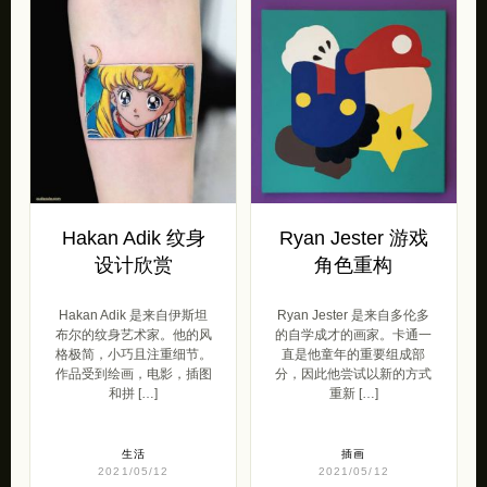
Hakan Adik 纹身
Ryan Jester 游戏
设计欣赏
角色重构
Hakan Adik 是来自伊斯坦
Ryan Jester 是来自多伦多
布尔的纹身艺术家。他的风
的自学成才的画家。卡通一
格极简，小巧且注重细节。
直是他童年的重要组成部
作品受到绘画，电影，插图
分，因此他尝试以新的方式
和拼 […]
重新 […]
生活
插画
2021/05/12
2021/05/12