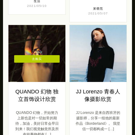
生活
2021/05/10
呆萌范
2021/05/07
去购买
QUANDO 幻物 独
JJ Lorenzo 青春人
立首饰设计欣赏
像摄影欣赏
QUANDO 幻物，开始努力
JJ Lorenzo 是来自西班牙的
上新也是对一切如常的期
摄影师，分享一组他的最新
待，加油，美好日常会早日
作品《Borderland》。 我坚
到来！我们视觉触觉所及所
信一切都构成一 […]
有的事物都有 […]