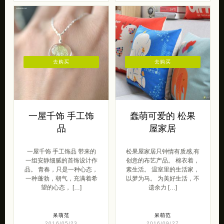
去购买
去购买
一屋千饰 手工饰
蠢萌可爱的 松果
品
屋家居
一屋千饰 手工饰品 带来的
松果屋家居只钟情有质感,有
一组安静细腻的首饰设计作
创意的布艺产品。 棉衣着，
品。 青春，只是一种心态，
素生活。 温室里的生活家，
一种蓬勃，朝气，充满着希
以梦为马。 为美好生活，不
望的心态， […]
遗余力 […]
呆萌范
呆萌范
2016/05/23
2016/09/27