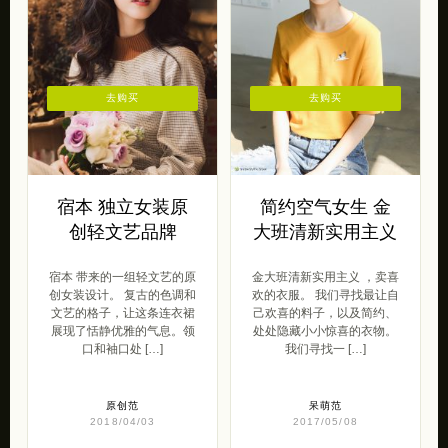
去购买
去购买
宿本 独立女装原
简约空气女生 金
创轻文艺品牌
大班清新实用主义
宿本 带来的一组轻文艺的原
金大班清新实用主义 ，卖喜
创女装设计。 复古的色调和
欢的衣服。 我们寻找最让自
文艺的格子，让这条连衣裙
己欢喜的料子，以及简约、
展现了恬静优雅的气息。领
处处隐藏小小惊喜的衣物。
口和袖口处 […]
我们寻找一 […]
原创范
呆萌范
2018/04/03
2017/05/08