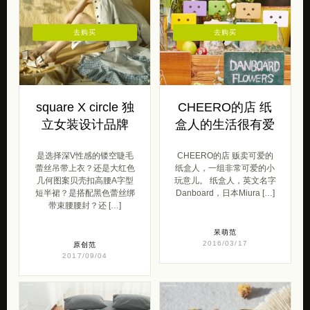
去购买
去购买
square X circle 独
CHEERO的店 纸
立女装设计品牌
盒人的生活很有爱
是选择深V性感的镂空睫毛
CHEERO的店 贩卖可爱的
蕾丝吊带上衣？还是大红色
纸盒人，一组非常可爱的小
几何图案贝壳扣高腰A字型
玩意儿。 纸盒人，英文名字
短半裙？是搭配黑色蕾丝绑
Danboard，日本Miura […]
带束腰腰封？还 […]
呆萌范
2016/03/17
原创范
2017/09/04