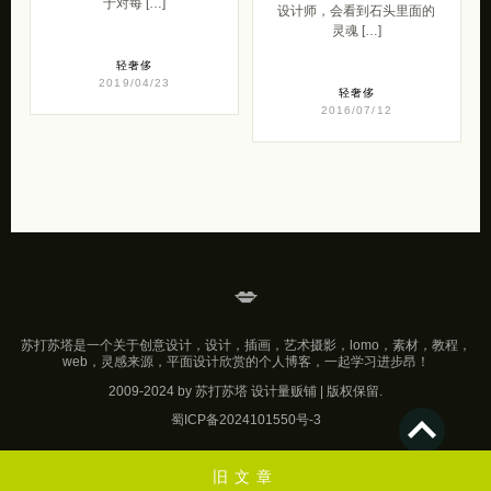
于对每 […]
设计师，会看到石头里面的
灵魂 […]
轻奢侈
2019/04/23
轻奢侈
2016/07/12
💋
苏打苏塔是一个关于创意设计，设计，插画，艺术摄影，lomo，素材，教程，
web，灵感来源，平面设计欣赏的个人博客，一起学习进步昂！
2009-2024 by 苏打苏塔 设计量贩铺 | 版权保留.
蜀ICP备2024101550号-3
旧文章