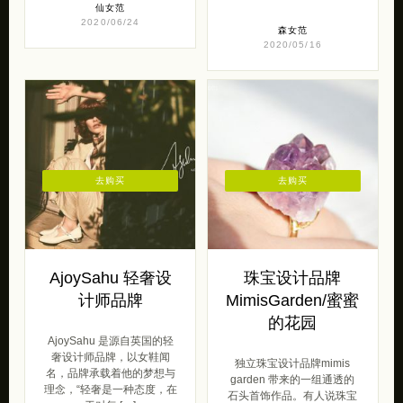
仙女范
2020/06/24
森女范
2020/05/16
去购买
去购买
AjoySahu 轻奢设
珠宝设计品牌
计师品牌
MimisGarden/蜜蜜
的花园
AjoySahu 是源自英国的轻
奢设计师品牌，以女鞋闻
独立珠宝设计品牌mimis
名，品牌承载着他的梦想与
garden 带来的一组通透的
理念，“轻奢是一种态度，在
石头首饰作品。有人说珠宝