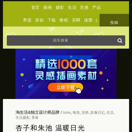
首页
插画
摄影
生活
灵感
产品
界面
原创
下载
教程
买啊
读图
|
关于
投稿
淘生活&独立设计师品牌
/
lomo
,
唯美
,
安静
,
影像日记
,
生活
,
生活摄影
,
青春
杏子和朱池 温暖日光