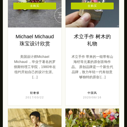
去购买
去购买
Michael Michaud
术立手作 树木的
珠宝设计欣赏
礼物
美国设计师Michael
术立手作 带来的一组带有山
Michaud ，毕业于著名的罗
海经等元素的原创首饰作
彻斯特理工学院，1980年在
品。 原创品牌是一个新生代
纽约开始自己的设计生涯。
品牌，致力年轻一代有创意
[…]
够独特的原创 […]
轻奢侈
中国风
2017/03/22
2020/06/16