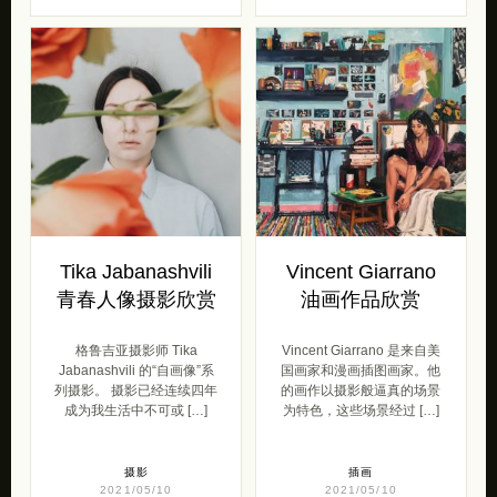
Tika Jabanashvili
Vincent Giarrano
青春人像摄影欣赏
油画作品欣赏
格鲁吉亚摄影师 Tika
Vincent Giarrano 是来自美
Jabanashvili 的“自画像”系
国画家和漫画插图画家。他
列摄影。 摄影已经连续四年
的画作以摄影般逼真的场景
成为我生活中不可或 […]
为特色，这些场景经过 […]
摄影
插画
2021/05/10
2021/05/10