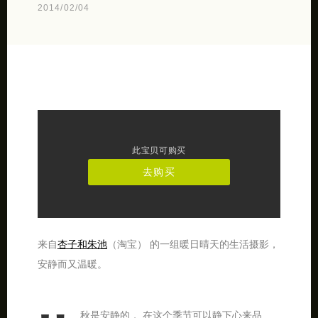
2014/02/04
此宝贝可购买
去购买
来自
杏子和朱池
（淘宝） 的一组暖日晴天的生活摄影，
安静而又温暖。
秋是安静的， 在这个季节可以静下心来品