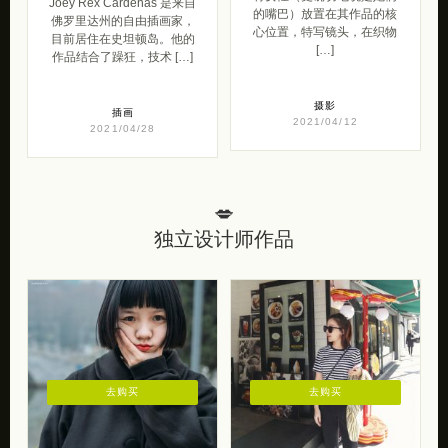
Joey Rex Cardenas 是来自
的嘴巴）放置在其作品的核
佛罗里达州的自由插画家，
心位置，特写镜头，在织物
目前居住在史坦顿岛。他的
[…]
作品结合了躁狂，技术 […]
摄影
插画
2021/04/12
2021/04/28
💋
独立设计师作品
去购买
去购买