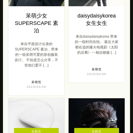
呆萌少女
daisydaisykorea
SUPERSCAPE 素
女生女生
泊
来自daisydaisykorea 带来
的一组时尚街拍。 最近大家
来自平面设计出身的
都在追的爆火电视剧《太阳
SUPERSCAPE 素泊，带来
的后裔》~~相信都被 […]
的一组呆萌可爱的原创服装
设计。 不知道怎么分享，不
管他们爱不 […]
呆萌范
2016/04/06
呆萌范
2016/02/29
去购买
去购买