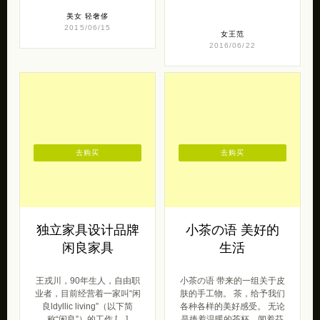
美女
轻奢侈
2015/06/15
女王范
2016/06/22
去购买
去购买
独立家具设计品牌
小茶の语 美好的
闲良家具
生活
王戎川，90年生人，自由职
小茶の语 带来的一组关于皮
业者，目前经营着一家叫“闲
肤的手工物。 茶，给予我们
良ldyllic living”（以下简
各种各样的美好感受。 无论
称“闲良”）的工作 […]
是捧着温暖的茶杯，闻着芬