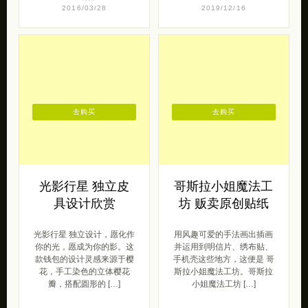
2016/03/28
2019/12/16
去购买
去购买
光影行星 独立皮
哥斯拉小姐魔法工
具设计欣赏
坊 贩卖原创贴纸
光影行星 独立设计，愿化作
用风趣可爱的手法画出插画
你的光，愿成为你的影。这
并运用到明信片、绣布贴、
款钱包的设计灵感来源于樱
手机壳这些地方，这便是 哥
花，手工染色的立体樱花
斯拉小姐魔法工坊。哥斯拉
瓣，搭配圆形的 […]
小姐魔法工坊 […]