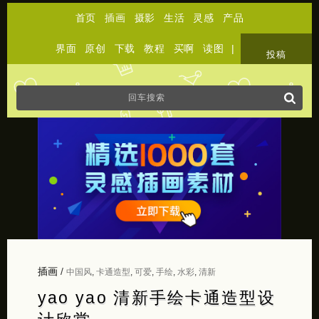
首页
插画
摄影
生活
灵感
产品
界面
原创
下载
教程
买啊
读图
|
关于
投稿
插画
/
中国风
,
卡通造型
,
可爱
,
手绘
,
水彩
,
清新
yao yao 清新手绘卡通造型设