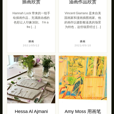
插画欣赏
油画作品欣赏
Hannah Lock 带来的一组手
Vincent Giarrano 是来自美
绘插画作品，充满跳动感的
国画家和漫画插图画家。他
色彩让人印象深刻。 I’m a
的画作以摄影般逼真的场景
fre […]
为特色，这些场景经过 […]
插画
插画
2021/05/12
2021/05/10
Hessa Al Ajmani
Amy Moss 用画笔