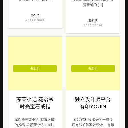
芳馥郁的 […]
原创范
2016/10/08
呆萌范
2016/03/30
去购买
去购买
苏茉小记 花语系
独立设计师平台
时光宝石戒指
有印YOUIN
感谢@苏茉小记 (新浪微博)
有印YOUIN 带来的一组呆
的投稿 🙂 苏茉小记small，
萌夸张的软家装设计。 有印