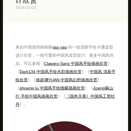
计欣赏
2014/11/21
来自中国深圳插画家
yao yao
的一组清新手绘卡通造型
设计欣赏，一组可爱的中国风造型设计。更多中国风作
品，可以参阅《
Claparo-Sans 中国风手绘插画欣赏
》
《
Dark134 中国风手绘水彩插画欣赏
》《
中国风 清新手
绘欣赏
》《
徐超渊YUAN 中国风幻想插画欣赏
》
《
phoenix lu 中国风手绘细腻插画欣赏
》《
Joangi蘇山
行 手绘中国风插画欣赏
》《
《国色天香》中国风工笔牡
丹
》。