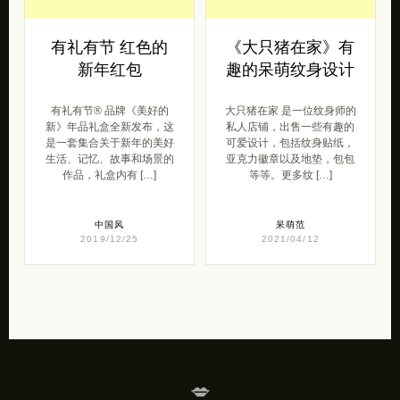
有礼有节 红色的
《大只猪在家》有
新年红包
趣的呆萌纹身设计
有礼有节® 品牌《美好的
大只猪在家 是一位纹身师的
新》年品礼盒全新发布，这
私人店铺，出售一些有趣的
是一套集合关于新年的美好
可爱设计，包括纹身贴纸，
生活、记忆、故事和场景的
亚克力徽章以及地垫，包包
作品，礼盒内有 […]
等等。更多纹 […]
中国风
呆萌范
2019/12/25
2021/04/12
💋