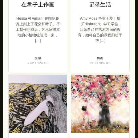
在盘子上作画
记录生活
Hessa Al Ajmani 在陶瓷餐
Amy Moss 毕业于爱丁堡
具上刻上了花朵和叶子。手
（Edinburgh）学习学位，
工制作完成后，艺术家将本
回顾自己在艺术方面的教
地的小植物组装成一束，
育，她将自己的课程归功于
[…]
帮 […]
灵感
插画
2021/05/10
2021/05/07