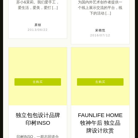
苏小&茉莉。我们爱手工，
为国内外艺术创作者提供一
爱生活，爱美，爱打 […]
个线上展示交流的平台，线
下的活动 […]
原创
2013/06/22
呆萌范
2016/07/12
去购买
去购买
独立包包设计品牌
FAUNLIFE HOME
印树INSO
牧神午后 独立品
牌设计欣赏
印树INSO，一群志同道合