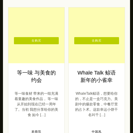
去购买
去购买
等一味 与美食的
Whale Talk 鲸语
约会
新年的小雀幸
等一味食材 带来的一组充满
WhaleTalk鲸语，想要给你
着童趣的美食作品， 等一味
的，不止是一盒巧克力。美
从开始到现在已经一周年
剧中的爆款零食，中餐厅里
了。当初 我想分享给你的美
的占卜术。这款幸运小饼干
食 如今 […]
名叫千 […]
呆萌范
中国风