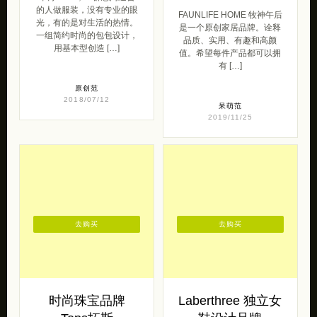
的人做服装，没有专业的眼
FAUNLIFE HOME 牧神午后
光，有的是对生活的热情。
是一个原创家居品牌。诠释
一组简约时尚的包包设计，
品质、实用、有趣和高颜
用基本型创造 […]
值。希望每件产品都可以拥
有 […]
原创范
2018/07/12
呆萌范
2019/11/25
去购买
去购买
时尚珠宝品牌
Laberthree 独立女