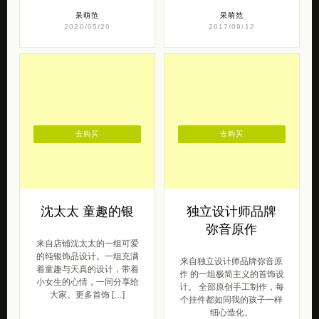
呆萌范
呆萌范
2020/05/20
2017/09/12
去购买
去购买
沈太太 童趣的银
独立设计师品牌
弥音原作
来自店铺沈太太的一组可爱
的纯银饰品设计。一组充满
来自独立设计师品牌弥音原
着童趣与天真的设计，带着
作 的一组极简主义的首饰设
小女生的心情，一同分享给
计。 全部原创手工制作，每
大家。更多首饰 […]
个挂件都如同我的孩子一样
细心造化。