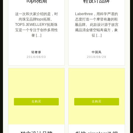
Tops拓斯
鞋设计品牌
这一次和大家介绍的是，时
Laberthree，用科学严谨的
尚珠宝品牌tops拓斯。
态度打造一个摩登有趣的鞋
TOPS JEWELLERY拓斯珠
履品牌。 此款设计源于故宫
宝是一个专注于创作多用性
藏品清金镂空蝠寿扁方，象
奢 […]
征 […]
轻奢侈
中国风
2016/08/03
2019/08/29
去购买
去购买