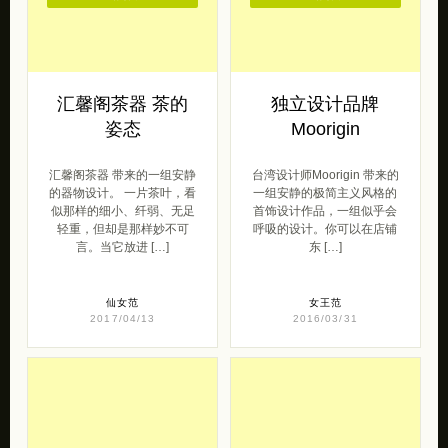
汇馨阁茶器 带来的一组安静
台湾设计师Moorigin 带来的
的器物设计。 一片茶叶，看
一组安静的极简主义风格的
似那样的细小、纤弱、无足
首饰设计作品，一组似乎会
轻重，但却是那样妙不可
呼吸的设计。你可以在店铺
言。当它放进 […]
东 […]
仙女范
女王范
2017/04/13
2016/03/31
去购买
去购买
独立设计师品牌
umasou 日风清新