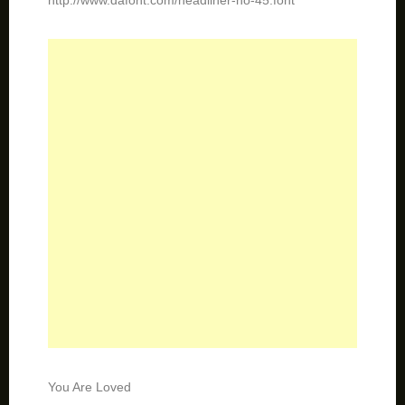
You Are Loved
http://www.dafont.com/you-are-loved.font?psize=l