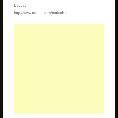
Punk Rock Show
http://www.dafont.com/punkrockshow.font