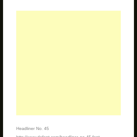
Headliner No. 45
http://www.dafont.com/headliner-no-45.font