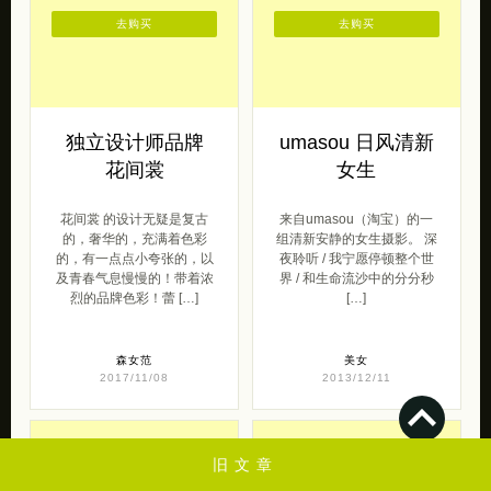
花间裳
女生
花间裳 的设计无疑是复古
来自umasou（淘宝）的一
的，奢华的，充满着色彩
组清新安静的女生摄影。 深
的，有一点点小夸张的，以
夜聆听 / 我宁愿停顿整个世
及青春气息慢慢的！带着浓
界 / 和生命流沙中的分分秒
烈的品牌色彩！蕾 […]
[…]
森女范
美女
2017/11/08
2013/12/11
去购买
去购买
旧文章