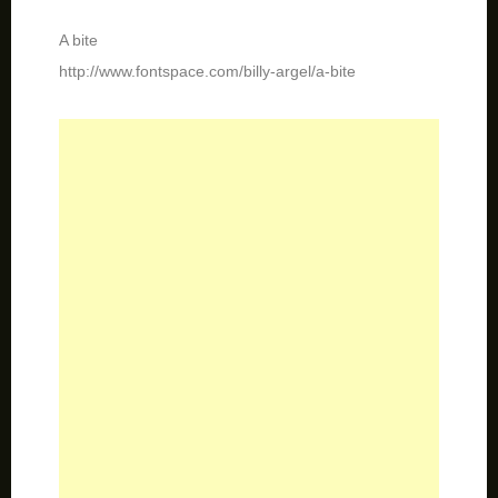
VTKS Worker
http://www.dafont.com/vtks-worker.font