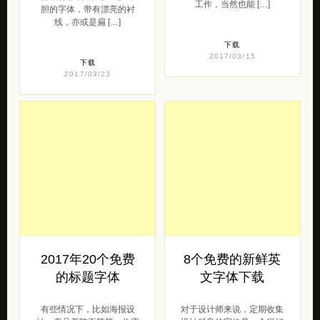
2017年20个免费
8个免费的新鲜英
的标题字体
文字体下载
有些情况下，比如海报设
对于设计师来说，定期收集
计，产品着陆页等等，你需
设计精良的字体是一个很好
要使用大的，优雅的，闪亮
的习惯，谁会知道你的下一
的，有趣的，精力充沛的字
个项目是什么样子的风格
体来表达你的意思 […]
呢？卡通幽默的设 […]
下载
下载
2017/02/16
2016/08/24