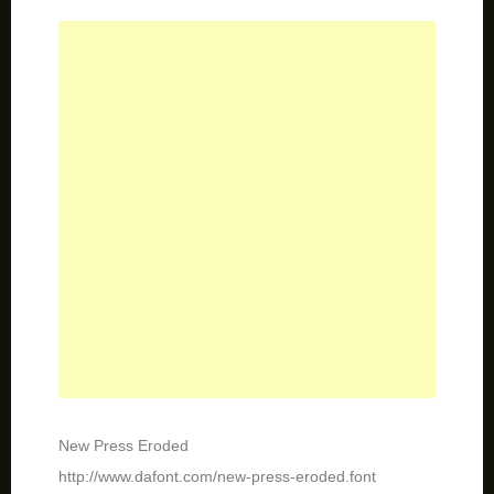
New Press Eroded
http://www.dafont.com/new-press-eroded.font