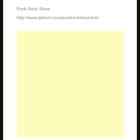
A bite
http://www.fontspace.com/billy-argel/a-bite