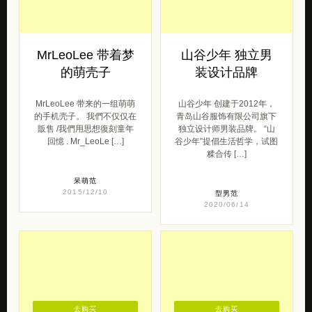
MrLeoLee 带来的一组萌萌
山谷少年 创建于2012年，
的手机壳子。 我們不仅仅在
青岛山谷服饰有限公司旗下
販售 /我們用思想復刻童年
独立设计师男装品牌。 “山
回憶 . Mr_LeoLe […]
谷少年”提倡生活哲学，试图
糅合传 […]
呆萌范
2015/12/10
型男范
2020/06/14
去购买
去购买
汇馨阁茶器 茶的
独立设计品牌
姿态
Moorigin