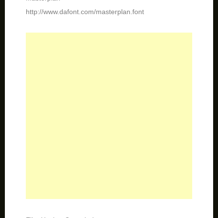
Elite Hacker Corroded
http://www.dafont.com/elite-hacker-corroded.font