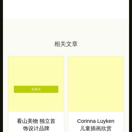
相关文章
去购买
看山美物 独立首
Corinna Luyken
饰设计品牌
儿童插画欣赏
看山美物，你来看山，心生
艺术家 Corinna Luyken 为
欢喜。一组独立首饰设计作
儿童绘本《the tree in me》
品，安静而温润。 东方美
创作的一组细腻唯美的插画
学，源远流长，温润每一颗
作品。 […]
东方心灵。看山 […]