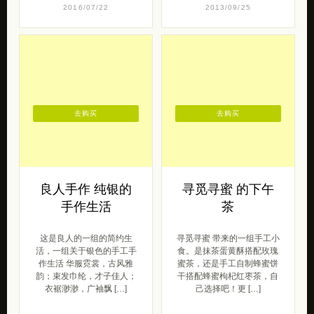
去购买
去购买
良人手作 纯银的
寻觅寻蜜 的下午
手作生活
茶
这是良人的一组的简约生
寻觅寻蜜 带来的一组手工小
活，一组关于银色的手工手
食。是抹茶蛋黄酥搭配玫瑰
作生活 华服霓裳，古风雅
蜜茶，还是手工自制蜂蜜饼
韵；束发巾纶，才子佳人；
干搭配蜂蜜枸杞红枣茶，自
衣裾渺渺，广袖飘 […]
己选择吧！更 […]
原创范
轻奢侈
呆萌范
2014/11/03
2017/02/16