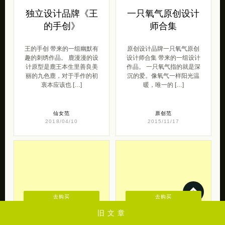
趣的刺绣作品。 鹿漫漫的设
设计师合集 带来的一组设计
计原型是鹿王本生里善良美
作品。 一只氧气指的就是深
丽的九色鹿，对于手作的初
沉的爱。像氧气一样阳光温
衷本应该也 […]
暖，唯一的 […]
仙女范
原创范
2018/04/10
2015/11/17
去购买
去购买
萌贱充电宝 产品
边度时光原创品牌
包装设计欣赏
集
旧文章