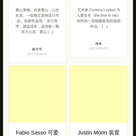
插画
2021/05/07
森女范
2021/05/10
Fabio Sasso 可爱
Justin Morin 装置
的鸟类摄影
设计欣赏
Fabio Sasso 是来自奥克兰
Justin Morin 生活工作在巴
的摄影师，热爱摄影，通过
黎，作品曾在布鲁塞尔和旧
镜头涉足世界，虽然谦虚的
金山等世界各地的画廊中展
称呼自己为摄影爱好者，但
出过。他在哥本哈根揭幕了