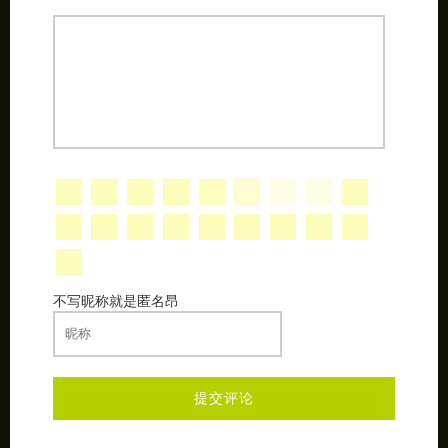
不写昵称就是匿名昂