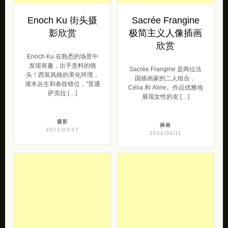
发现有趣，出乎意料的镜
Sacrée Frangine 是两位法
头！西装风格的美化环境，
国插画家的二人组合，
灌木丛生和条纹错位，“普通
Célia 和 Aline。作品优雅地
萨克拉 […]
展现女性的友 […]
摄影
插画
2021/03/17
2021/01/11
Nayyer
Nikita Teryoshin
Ahmadpour 儿童
城市的猫