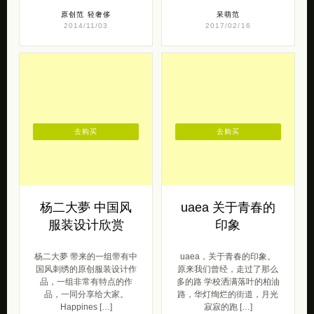
去购买
去购买
杨二大夢 中国风
uaea 关于青春的
服装设计欣赏
印象
杨二大夢 带来的一组带有中
uaea，关于青春的印象。
国风刺绣的原创服装设计作
原来我们曾经，走过了那么
品，一组非常有特点的作
多的路 学校洒满落叶的柏油
品，一同分享给大家。
路，华灯绚烂的街道，月光
Happines […]
寂寂的跑 […]
原创范
原创范
2015/12/29
2015/08/11