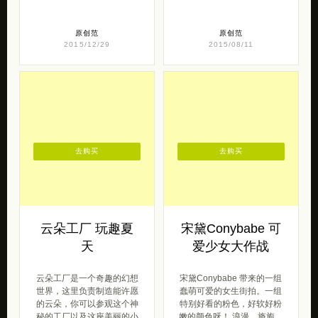
去购买
去购买
云朵工厂 玩趣夏
宋黛Conybabe 可
天
爱少女大作战
云朵工厂是一个奇趣的幻想
宋黛Conybabe 带来的一组
世界，这里负责制造能许愿
蠢萌可爱的女生街拍。一组
的云朵，你可以参观这个神
特别好看的粉色，好软好粉
秘的工厂以及这座美丽的小
嫩的颜色呀！ 浪漫、旖旎、
城，了解许愿云 […]
甜蜜 […]
2014/06/25
呆萌范
2017/06/19