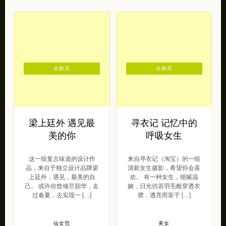
去购买
去购买
梁上廷外 遇见最
寻衣记 记忆中的
美的你
呼吸女生
这一组复古味道的设计作
来自寻衣记（淘宝）的一组
品，来自于独立设计品牌梁
清新女生摄影，希望你会喜
上廷外，遇见，最美的自
欢。 有一种女生，细腻温
己。 或许你曾倾尽韶华，走
婉，日光仿若羽毛般穿透衣
过春夏，去实现一 […]
襟，透亮而富于 […]
仙女范
美女
2016/07/22
2013/09/25