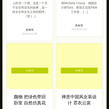
2015/11/19
呆萌范
2015/11/30
去购买
去购买
颜物 把绿色带回
禅意中国风女装设
卧室 自然仿真花
计 霓衣云裳
颜物，把绿色带回卧室。一
诗三百，思无邪，来自原创
组超逼真的自然仿真植物！
古风服装设计霓衣云裳 带来
每个人都有属于自己的一片
的一组安静的女装设计。或
森林，也许我们从来不曾去
许每个女子心中都住着一个
过，但它一直 […]
美好的古风女 […]