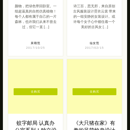
呆萌范
仙女范
2017/10/25
2017/02/15
去购买
去购买
蚊字邮局 认真办
《大只猪在家》有
公室系列！独立设
趣的呆萌纹身设计
计品牌
大只猪在家 是一位纹身师的
私人店铺，出售一些有趣的
蚊字邮局 带来的一组潮流设
可爱设计，包括纹身贴纸，
计作品。 现当代年轻人的生
亚克力徽章以及地垫，包包
活压力并不比一上一代人