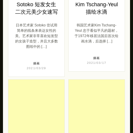
美。艺术家非常喜欢短发型
于1972年移居法国后首次绘
的女孩子造型，并且大多数
画水滴，后选择 […]
图纸中的 […]
插画
2021/03/17
插画
2021/03/29
Enoch Ku 街头摄
Sacrée Frangine
影欣赏
极简主义人像插画
欣赏
Enoch Ku 在熟悉的场景中