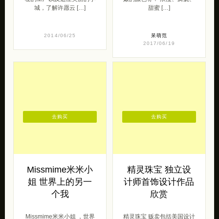
去购买
去购买
Missmime米米小
精灵珠宝 独立设
姐 世界上的另一
计师首饰设计作品
个我
欣赏
Missmime米米小姐 ，世界
精灵珠宝 贩卖包括美国设计
上的另一个我。这是一个关
师Michelle Chang，德国设
于女生和女生的故事，是一
计师Tyna，斯洛文尼亚P&M
段女生和女生之前的羁绊。
工作室， […]
《世 […]
原创范