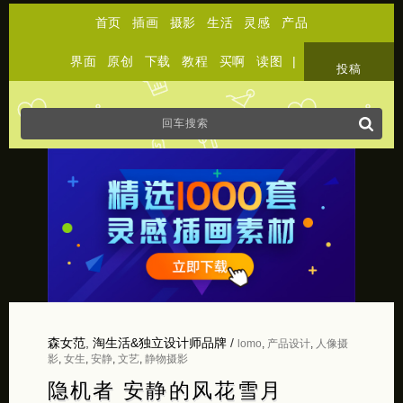
首页
插画
摄影
生活
灵感
产品
界面
原创
下载
教程
买啊
读图
|
关于
投稿
森女范
,
淘生活&独立设计师品牌
/
lomo
,
产品设计
,
人像摄
影
,
女生
,
安静
,
文艺
,
静物摄影
隐机者 安静的风花雪月