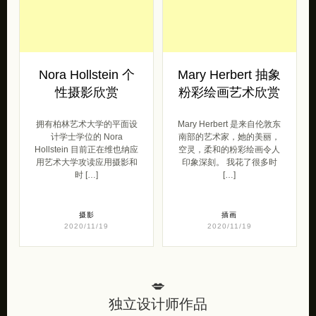
性摄影欣赏
粉彩绘画艺术欣赏
拥有柏林艺术大学的平面设
Mary Herbert 是来自伦敦东
计学士学位的 Nora
南部的艺术家，她的美丽，
Hollstein 目前正在维也纳应
空灵，柔和的粉彩绘画令人
用艺术大学攻读应用摄影和
印象深刻。 我花了很多时
时 […]
[…]
摄影
插画
2020/11/19
2020/11/19
💋
独立设计师作品