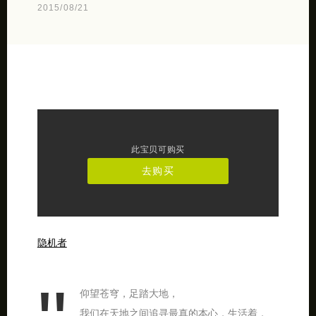
2015/08/21
此宝贝可购买
去购买
隐机者
仰望苍穹，足踏大地，
我们在天地之间追寻最真的本心，生活着，