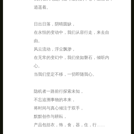
逍遥着。
日出日落，阴晴圆缺，
在永恒的变动中，我们从容行走，来去自
由。
风云流动，浮尘飘渺，
在无常的变幻中，我们坐如磐石，倾听内
心。
当我们坚定不移，一切即随我心。
隐机者一路前行探索未知，
不忘追溯事物的本来，
将时间与真心倾注于双手，
默默创作与耕耘，
产品包括衣，饰，食，器，住，行……