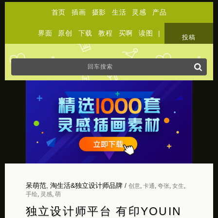
首页
插画
摄影
生活
灵感
产品
界面
原创
下载
教程
买啊
读图
|
关于
投稿
呆萌范
,
淘生活&独立设计师品牌
/
创意
,
卡通
,
夸张
,
女生
,
手绘
,
灵感
,
萌
独立设计师平台 有印YOUIN