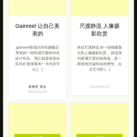
Gainreel 让自己美
尺渡静流 人像摄
美的
影欣赏
gainreel歌瑞尔内衣旗舰店
来自尺渡静流 的一组细腻复
带来的一组性感可爱的内衣
古的人像摄影欣赏。 静流系
设计作品。 我们就是很喜欢
列隶属尺渡自制高端，是一
买内衣 盼望着有一天内衣可
群热情洋溢80后的梦想，在
以 […]
文艺与时 […]
呆萌范
美女
2014/06/25
2015/11/10