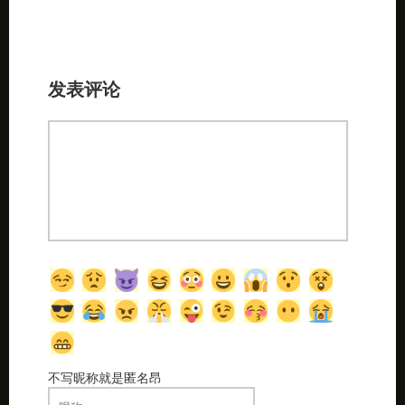
发表评论
不写昵称就是匿名昂