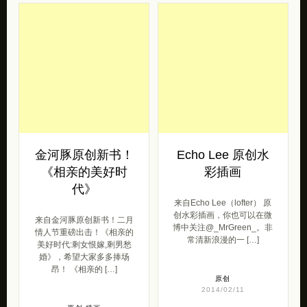
金河豚原创新书！
Echo Lee 原创水
《相亲的美好时
彩插画
代》
来自Echo Lee（lofter） 原
创水彩插画，你也可以在微
来自金河豚原创新书！二月
博中关注@_MrGreen_。非
情人节重磅出击！《相亲的
常清新浪漫的一 […]
美好时代:剩女恨嫁,剩男愁
婚》，希望大家多多捧场
昂！ 《相亲的 […]
原创
2014/02/11