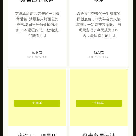
艾玛莫莉香氛 带来的一组香
森语良品带来的一组有趣的
挚爱氛. 清晨起床烤面包的
原创鹿角，作为年会的头部
香气,夏日里冰葡萄柚的清
装饰，一定是非常惹眼。 当
凉,一本温暖的书,一枚蜡烛,
明天变成了今天成为了昨
伴随着 […]
天，最后成为记 […]
仙女范
仙女范
2017/09/18
2015/08/19
去购买
去购买