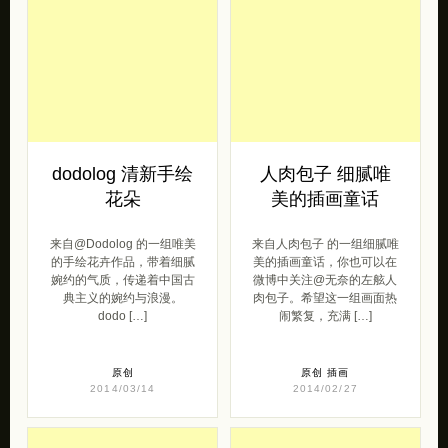
dodolog 清新手绘
人肉包子 细腻唯
花朵
美的插画童话
来自@Dodolog 的一组唯美
来自人肉包子 的一组细腻唯
的手绘花卉作品，带着细腻
美的插画童话，你也可以在
婉约的气质，传递着中国古
微博中关注@无奈的左舷人
典主义的婉约与浪漫。
肉包子。希望这一组画面热
dodo […]
闹繁复，充满 […]
原创
原创
插画
2014/03/14
2014/02/27