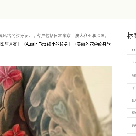
标
本传统风格的纹身设计，客户包括日本东京，澳大利亚和法国。
太阳与月亮
》《
Austin Tott 细小的纹身
》《
美丽的花朵纹身欣
C
儿
城
手
数
概
简