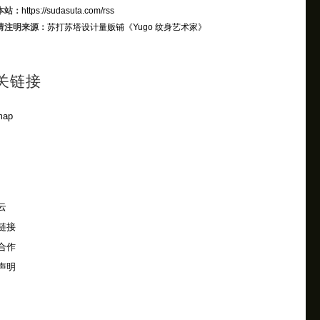
本站：
https://sudasuta.com/rss
请注明来源：
苏打苏塔设计量贩铺
《Yugo 纹身艺术家》
关链接
map
云
链接
合作
声明