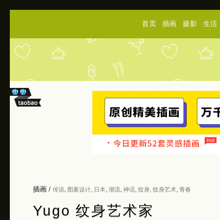
首页
插画
摄影
生活
插画
/
传说
,
图案设计
,
日本
,
潮流
,
神话
,
纹身
,
纹身艺术
,
青春
Yugo 纹身艺术家