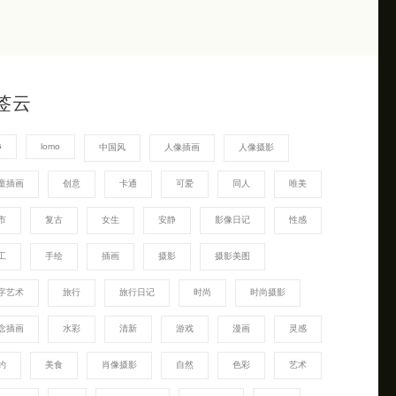
签云
G
lomo
中国风
人像插画
人像摄影
童插画
创意
卡通
可爱
同人
唯美
市
复古
女生
安静
影像日记
性感
工
手绘
插画
摄影
摄影美图
字艺术
旅行
旅行日记
时尚
时尚摄影
念插画
水彩
清新
游戏
漫画
灵感
约
美食
肖像摄影
自然
色彩
艺术