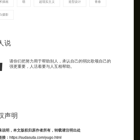
术插画
萌
超现实主义
造型设计
青春
白摄影
人说
请你们把努力用于帮助别人，承认自己的弱比歌颂自己的
强更重要，人活着要与人互相帮助。
权声明
殊说明，本文版权归原作者所有，转载请注明出处
链接：
https://sudasuta.com/yugo.html