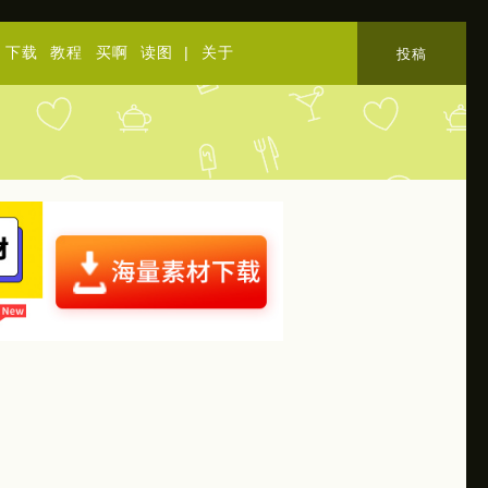
下载
教程
买啊
读图
|
关于
投稿