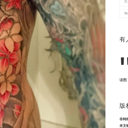
艺
黑
有
读图
版
非特
本文