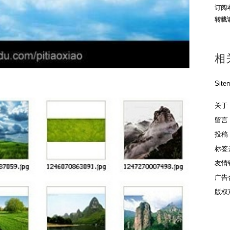
订阅
转载
相
Site
关于
留言
投稿
标签
友情
广告
版权