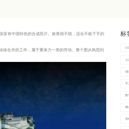
标
制作一张富有中国特色的合成照片。效果很不错，适合不敢下手的
C
涂抹合并的工作，属于重体力一类的劳动。整个图从构思到
儿
城
手
数
概
简