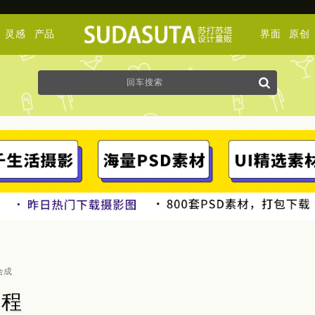
灵感
产品
界面
原创
合成
教程