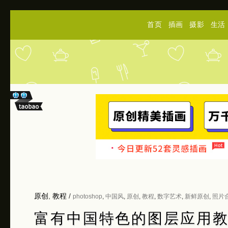
首页
插画
摄影
生活
原创
,
教程
/
photoshop
,
中国风
,
原创
,
教程
,
数字艺术
,
新鲜原创
,
照片
富有中国特色的图层应用