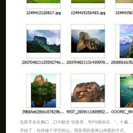
先双手合在胸口，口中默念“信曾哥，学PS很快乐…”，十遍。
开始了，先得做个浮空的山，我采用的是将山倒置的方式。