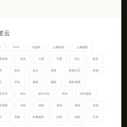
签云
G
lomo
中国风
人像插画
人像摄影
童插画
创意
卡通
可爱
同人
唯美
市
复古
女生
安静
影像日记
性感
工
手绘
插画
摄影
摄影美图
字艺术
旅行
旅行日记
时尚
时尚摄影
念插画
水彩
清新
游戏
漫画
灵感
约
美食
肖像摄影
自然
色彩
艺术