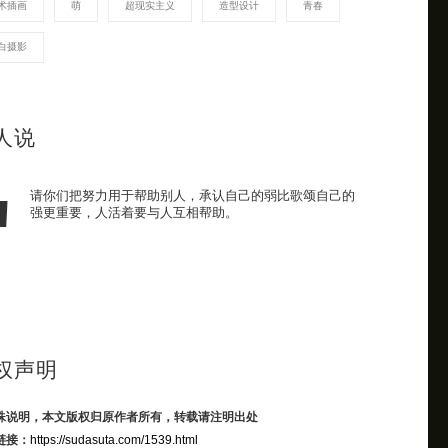
术插画
萌
超现实主义
造型设计
青春
白摄影
人说
请你们把努力用于帮助别人，承认自己的弱比歌颂自己的
强更重要，人活着要与人互相帮助。
权声明
殊说明，本文版权归原作者所有，转载请注明出处
链接：
https://sudasuta.com/1539.html