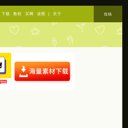
下载
教程
买啊
读图
|
关于
投稿