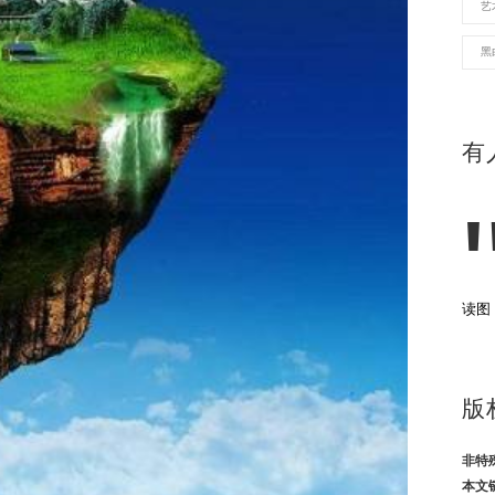
艺
黑
有
读图
版
非特
本文