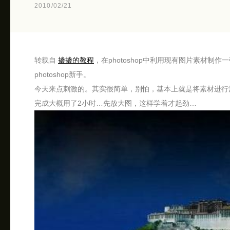
2010/02/21
转载自
掺掺的教程
，在photoshop中利用现有图片素材
photoshop新手。
今天来点刺激的。其实很简单，别怕，基本上就是将素材进行
完成大概用了2小时…先放大图，这样学着才起劲…