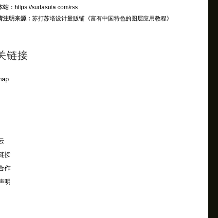
本站：
https://sudasuta.com/rss
请注明来源：
苏打苏塔设计量贩铺
《富有中国特色的图层应用教程》
关链接
map
云
链接
合作
声明