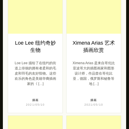
Loe Lee 描绘了在纽约的街
Ximena Arias 是来自哥伦比
道上徘徊的拥有者柔和的毛
亚波哥大的插图画家和图形
皮和羽毛的友好怪物。这些
设计师，作品曾在哥伦比
欢乐的角色是美籍华裔插画
亚，德国，俄罗斯和秘鲁等
家的《 […]
地 […]
插画
插画
2021/05/10
2021/05/10
Jong min 立体字
Mercedes Bazan