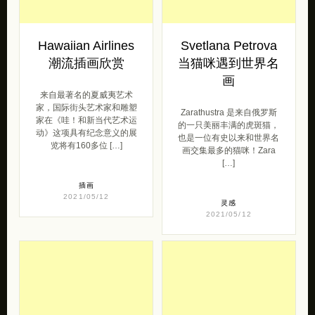
动》这项具有纪念意义的展
也是一位有史以来和世界名
览将有160多位 […]
画交集最多的猫咪！Zara
[…]
插画
2021/05/12
灵感
2021/05/12
Luigi Kemo 和迪
Victor Zastolskiy
士尼公主一起散步
超现实主义照片合
成作品欣赏