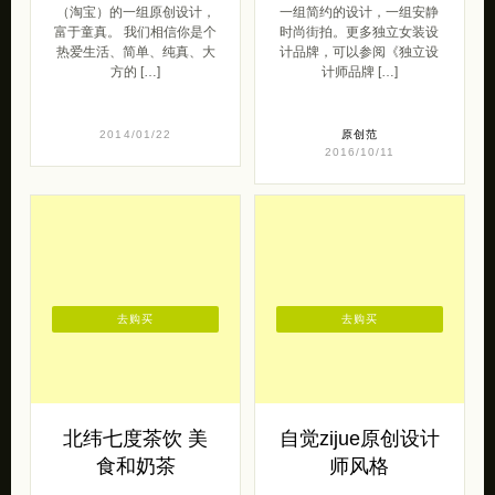
去购买
去购买
北纬七度茶饮 美
自觉zijue原创设计
食和奶茶
师风格
北纬七度茶饮，带给大家无
来自自觉zijue（淘宝）的一
添加的手工奶茶，足不出
组原创空气女装设计。 自
户，尽享美味。 以后的我会
觉-自性本觉，透彻的认识自
开家咖啡&奶茶店~ 在很舒
己与外界事物，开发自性，
服很 […]
追求生 […]
呆萌范
2013/11/23
2016/10/20