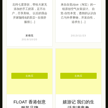
去购买
去购买
FLOAT 香港创意
嬉游记 我们的生
服装品牌
活充满童趣
FLOAT，来自香港的服装品
来自嬉游记（淘宝）年轻设
牌，意为for love of a team
计师小早儿的一组原创服
— 对团队的热爱。始创于
装，一组充满着童趣与快乐
[…]
的设计。 嬉游记的衣服，有
点儿&#823 […]
女王范
2015/10/16
2014/02/09