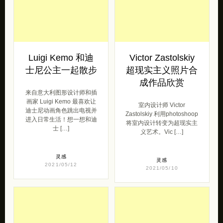
来自意大利图形设计师和插
画家 Luigi Kemo 最喜欢让
室内设计师 Victor
迪士尼动画角色跳出电视并
Zastolskiy 利用photoshoop
进入日常生活！想一想和迪
将室内设计转变为超现实主
士 […]
义艺术。Vic […]
灵感
灵感
2021/05/12
2021/05/10
Loe Lee 纽约奇妙
Ximena Arias 艺术
生物
插画欣赏