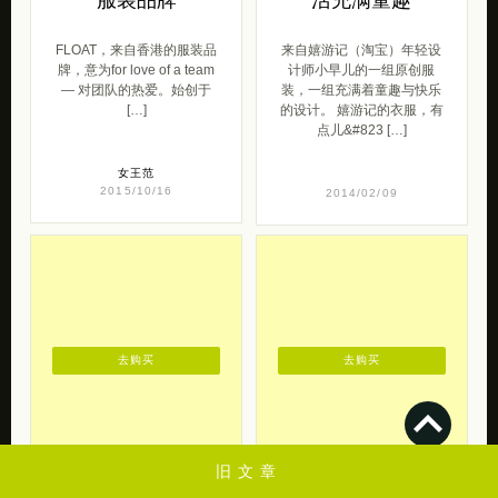
去购买
去购买
Rinka大小姐 关于
汤圆是卖衣服的
青春
女生街拍
Rinka大小姐 带来的一组清
开一间小店-贩卖着自己的梦
新可爱的时尚人像摄影。 我
想 ，祈求不被市侩充斥，奢
能遇见你，已经是件很不可
望不被时间淹没 ，我是脸圆
思议的事情了。于千百万人
腿粗无所谓的汤圆 。来自汤
之中， […]
圆是卖 […]
旧文章
仙女范
仙女范