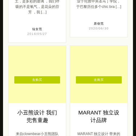
去购买
去购买
小丑熊设计 我们
MARANT 独立设
兜售童趣
计品牌
来自clownbear小丑熊团队
MARANT 独立设计 带来的
（淘宝）的一组原创设计，
一组简约的设计，一组安静
富于童真。 我们相信你是个
时尚街拍。更多独立女装设
热爱生活、简单、纯真、大
计品牌，可以参阅《独立设
方的 […]
计师品牌 […]
2014/01/22
原创范
2016/10/11