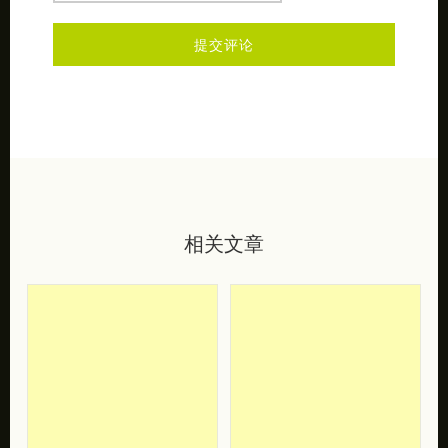
相关文章
So Youn Lee 个性
Yumi Yamazaki 数
插画作品欣赏
字艺术作品欣赏
一起进入韩国插画家 So
洛杉矶艺术家Yumi
Youn Lee 的梦境吧！ Born
Yamazaki的杰出绘画作品
in 1984 in Korea, So Y […]
和插图。 I am a Fine Artist
and V […]