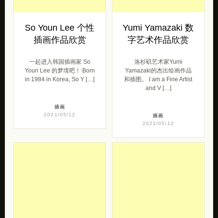
插画
2021/05/12
插画
2021/05/12
Hawaiian Airlines
Svetlana Petrova
潮流插画欣赏
当猫咪遇到世界名
画
来自最著名的夏威夷艺术
家，国际街头艺术家和雕塑
Zarathustra 是来自俄罗斯
家在《哇！和新当代艺术运
的一只美丽丰满的虎斑猫，