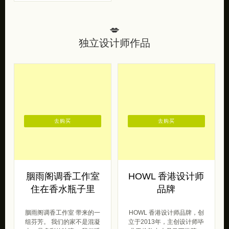
去购买
去购买
胭雨阁调香工作室
HOWL 香港设计师
住在香水瓶子里
品牌
胭雨阁调香工作室 带来的一
HOWL 香港设计师品牌，创
组芬芳。 我们的家不是混凝
立于2013年，主创设计师毕
土，是多彩的玻璃 ，我们呼
业于伦敦中央圣马丁学院，
吸的不是氧气，是花朵的芬
于巴黎历任多个chic bra […]
芳 ，我 […]
原创范
2020/06/30
仙女范
2016/05/27