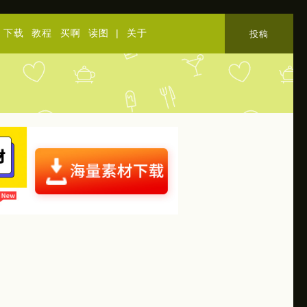
下载
教程
买啊
读图
|
关于
投稿