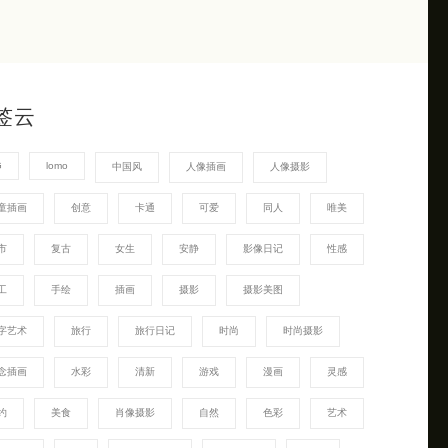
签云
G
lomo
中国风
人像插画
人像摄影
童插画
创意
卡通
可爱
同人
唯美
市
复古
女生
安静
影像日记
性感
工
手绘
插画
摄影
摄影美图
字艺术
旅行
旅行日记
时尚
时尚摄影
念插画
水彩
清新
游戏
漫画
灵感
约
美食
肖像摄影
自然
色彩
艺术