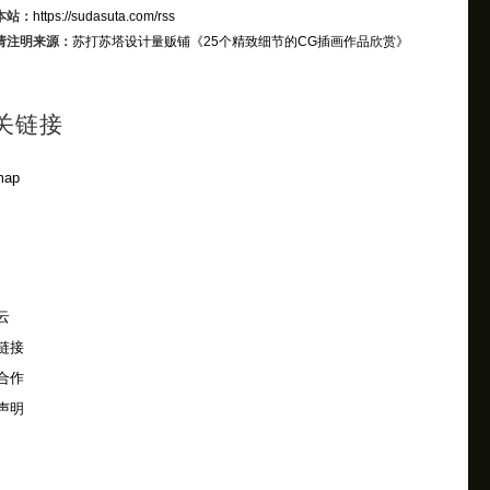
本站：
https://sudasuta.com/rss
请注明来源：
苏打苏塔设计量贩铺
《25个精致细节的CG插画作品欣赏》
关链接
map
云
链接
合作
声明