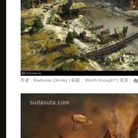
作者：Radoslav Zilinsky | 标题： Worth Enough? | 来源：
Ar