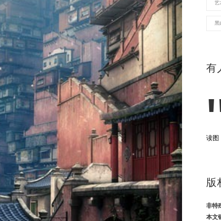
艺
黑
有
读图
版
非特
本文