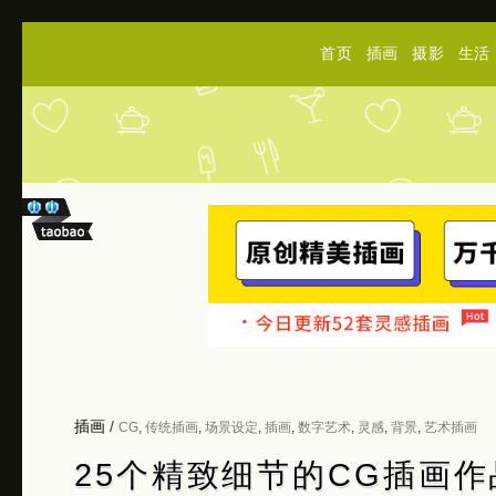
首页
插画
摄影
生活
插画
/
CG
,
传统插画
,
场景设定
,
插画
,
数字艺术
,
灵感
,
背景
,
艺术插画
25个精致细节的CG插画