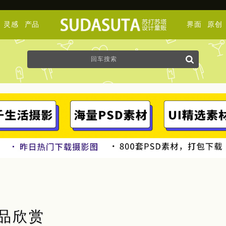
灵感
产品
界面
原创
作品欣赏