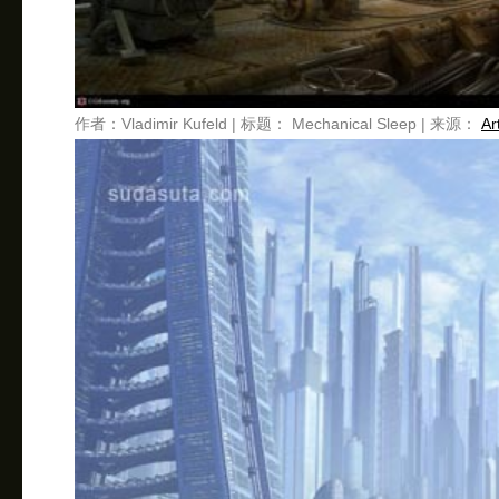
作者：Vladimir Kufeld | 标题： Mechanical Sleep | 来源：
Ar