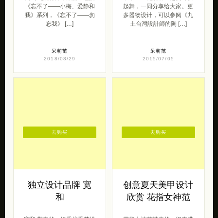
《忘不了——小梅、爱静和
起舞，一同分享给大家。更
我》系列，《忘不了——勿
多器物设计，可以参阅《九
忘我》 […]
土台灣設計師的陶 […]
呆萌范
呆萌范
2018/08/29
2015/07/05
去购买
去购买
独立设计品牌 宽
创意夏天美甲设计
和
欣赏 花指女神范