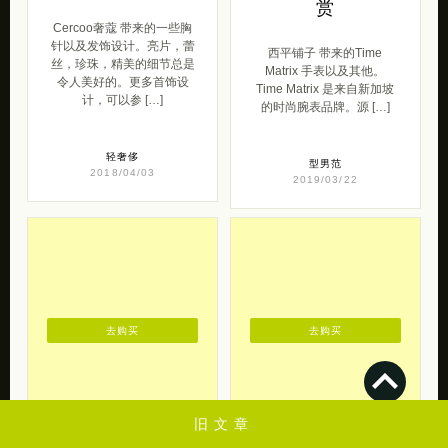
赏
Cercoo奢蔻 带来的一些胸
针以及发饰设计。亮片，蕾
西平铺子 带来的Time
丝，珍珠，精美的细节总是
Matrix 手表以及其他。
令人美好的。更多首饰设
Time Matrix 是来自新加坡
计，可以参 […]
的时尚腕表品牌。源 […]
轻奢侈
型男范
2018/04/03
2019/03/22
去购买
去购买
旧文章
独立设计品牌 艺
龙泉青瓷御品堂