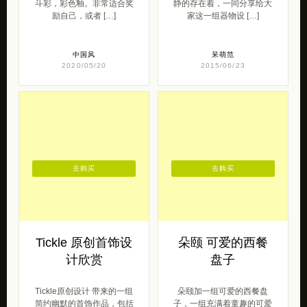
斗彩，彩色釉。非常适合奖
静的存在着，一同分享给大
励自己，或者 […]
家这一组器物设 […]
中国风
呆萌范
2020/05/20
2015/06/23
去购买
去购买
Tickle 原创首饰设
朵颐 可爱的西餐
计欣赏
盘子
Tickle原创设计 带来的一组
朵颐加一组可爱的西餐盘
简约幽默的首饰作品，包括
子，一组充满着童趣的可爱