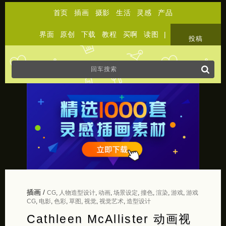
首页
插画
摄影
生活
灵感
产品
界面
原创
下载
教程
买啊
读图
|
关于
投稿
插画
/
CG
,
人物造型设计
,
动画
,
场景设定
,
撞色
,
渲染
,
游戏
,
游戏
CG
,
电影
,
色彩
,
草图
,
视觉
,
视觉艺术
,
造型设计
Cathleen McAllister 动画视