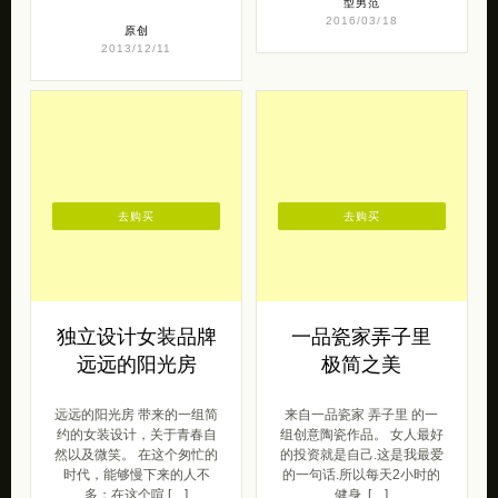
型男范
2016/03/18
原创
2013/12/11
去购买
去购买
独立设计女装品牌
一品瓷家弄子里
远远的阳光房
极简之美
远远的阳光房 带来的一组简
来自一品瓷家 弄子里 的一
约的女装设计，关于青春自
组创意陶瓷作品。 女人最好
然以及微笑。 在这个匆忙的
的投资就是自己.这是我最爱
时代，能够慢下来的人不
的一句话.所以每天2小时的
多；在这个喧 […]
健身. […]