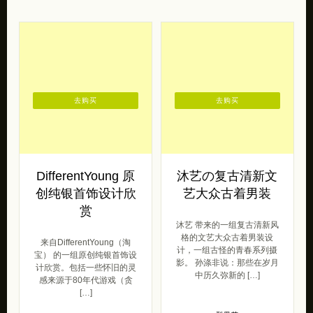
去购买
去购买
DifferentYoung 原
沐艺の复古清新文
创纯银首饰设计欣
艺大众古着男装
赏
沐艺 带来的一组复古清新风
格的文艺大众古着男装设
来自DifferentYoung（淘
计，一组古怪的青春系列摄
宝） 的一组原创纯银首饰设
影。 孙涤非说：那些在岁月
计欣赏。包括一些怀旧的灵
中历久弥新的 […]
感来源于80年代游戏（贪
[…]