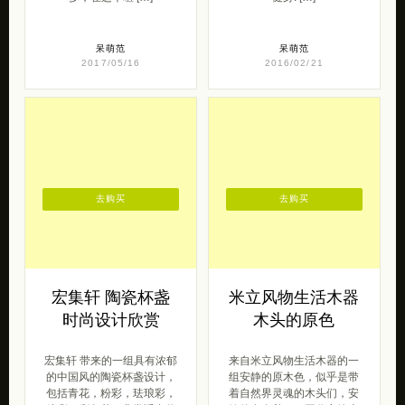
呆萌范
呆萌范
2017/05/16
2016/02/21
去购买
去购买
宏集轩 陶瓷杯盏
米立风物生活木器
时尚设计欣赏
木头的原色
宏集轩 带来的一组具有浓郁
来自米立风物生活木器的一
的中国风的陶瓷杯盏设计，
组安静的原木色，似乎是带
包括青花，粉彩，珐琅彩，
着自然界灵魂的木头们，安