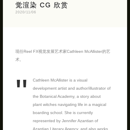
觉渲染 CG 欣赏
2020/11/06
现任Reel FX视觉发展艺术家Cathleen McAllister的艺
术。
Cathleen McAllister is a visual
development artist and author/illustrator of
the Botanical Academy, a story about
plant witches navigating life in a magical
boarding school. She is currently
represented by Jennifer Azantian of
Azantian Literary Agency, and also works