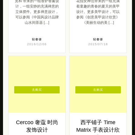
宽和 带来的一组香炉香薰设
花指女神范带来的一组充满
计，一组安静的充满禅意的
着童趣的青春的夏天的美甲
立体摆件。更多禅意设计，
设计。更多美甲设计，可以
可以参阅《中国风设计品牌
参阅《创意美甲设计欣赏》
山水间茶器 […]
《美丽生动的美 […]
轻奢侈
轻奢侈
2016/12/06
2015/07/18
去购买
去购买
Cercoo 奢蔻 时尚
西平铺子 Time
发饰设计
Matrix 手表设计欣