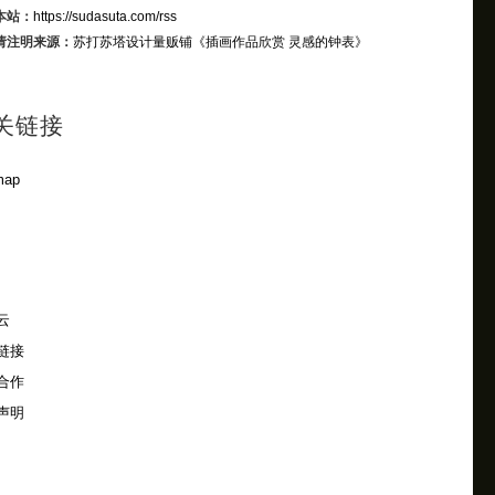
本站：
https://sudasuta.com/rss
请注明来源：
苏打苏塔设计量贩铺
《插画作品欣赏 灵感的钟表》
关链接
map
云
链接
合作
声明