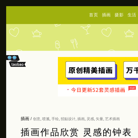
首页
插画
摄影
生活
插画
/
创意
,
喷溅
,
手绘
,
招贴设计
,
插画
,
灵感
,
矢量
,
艺术插画
插画作品欣赏 灵感的钟表