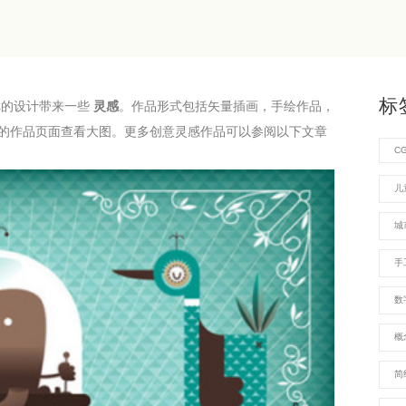
标
你的设计带来一些
灵感
。作品形式包括矢量插画，手绘作品，
的作品页面查看大图。更多创意灵感作品可以参阅以下文章
C
儿
城
手
数
概
简