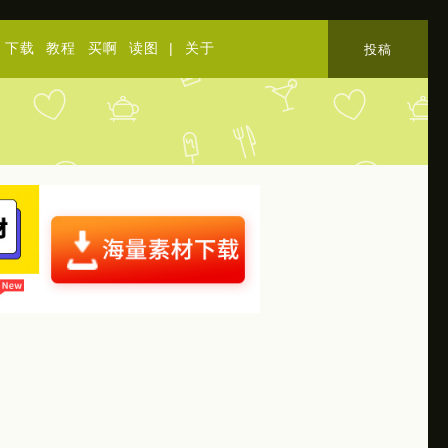
下载
教程
买啊
读图
|
关于
投稿