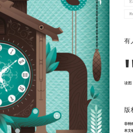
艺
黑
有
读图
版
非特
本文