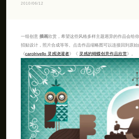
2010/06/12
一组创意
插画
欣赏，希望这些风格多样主题迥异的作品会给
招贴设计，照片合成等等。点击作品缩略图可以连接回到原始
《
carolrivello 灵感浇灌者
》《
灵感的蝴蝶创意作品欣赏
》。