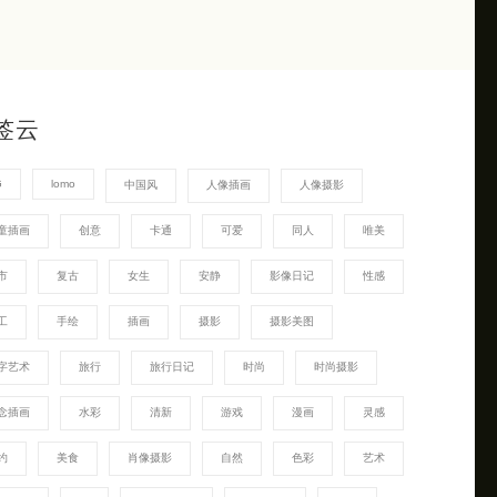
签云
G
lomo
中国风
人像插画
人像摄影
童插画
创意
卡通
可爱
同人
唯美
市
复古
女生
安静
影像日记
性感
工
手绘
插画
摄影
摄影美图
字艺术
旅行
旅行日记
时尚
时尚摄影
念插画
水彩
清新
游戏
漫画
灵感
约
美食
肖像摄影
自然
色彩
艺术