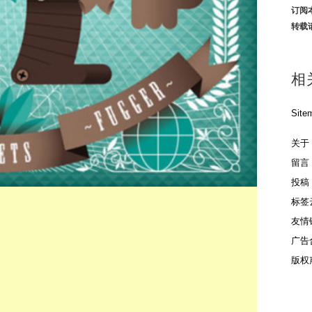
订阅
转载
相
Site
关于
留言
投稿
标签
友情
广告
版权