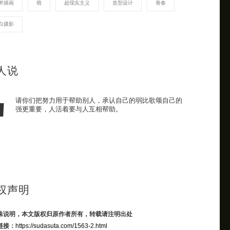
术插画
萌
超现实主义
造型设计
青春
白摄影
人说
请你们把努力用于帮助别人，承认自己的弱比歌颂自己的
强更重要，人活着要与人互相帮助。
权声明
殊说明，本文版权归原作者所有，转载请注明出处
链接：
https://sudasuta.com/1563-2.html