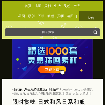
首页
插画
摄影
生活
灵感
产品
界面
原创
下载
教程
买啊
读图
|
关于
投稿
仙女范
,
淘生活&独立设计师品牌
/
cosplay
,
lomo
,
人像摄影
,
传统
,
古典
,
古典主义
,
和服
,
唯美
,
图案设计
,
复古
,
女生
,
女装设计
限时赏味 日式和风日系和服