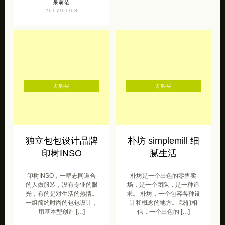
呆萌范
2017/01/03
去购买
去购买
独立包包设计品牌
朴坊 simplemill 细
印树INSO
腻生活
印树INSO，一群志同道合
朴坊是一个出色的零售卖
的人做服装，没有专业的眼
场，是一个团队，是一种追
光，有的是对生活的热情。
求。 朴坊，一个包容各种设
一组简约时尚的包包设计，
计和概念的地方。 我们相
用基本型创造 […]
信，一个出色的 […]