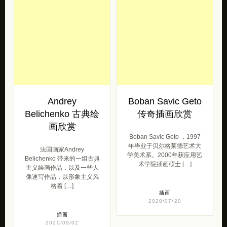
Andrey
Boban Savic Geto
Belichenko 古典绘
传奇插画欣赏
画欣赏
Boban Savic Geto ，1997
年毕业于贝尔格莱德艺术大
法国画家Andrey
学美术系。2000年获应用艺
Belichenko 带来的一组古典
术学院插画硕士 […]
主义绘画作品，以及一些人
像速写作品，以形象主义风
格着 […]
插画
2020/07/20
插画
2020/09/02