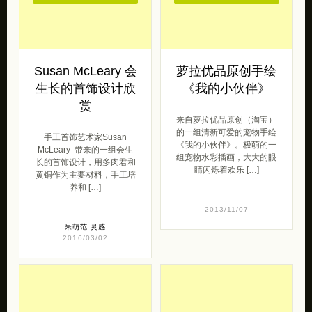
Susan McLeary 会
萝拉优品原创手绘
生长的首饰设计欣
《我的小伙伴》
赏
来自萝拉优品原创（淘宝）
的一组清新可爱的宠物手绘
手工首饰艺术家Susan
《我的小伙伴》。极萌的一
McLeary 带来的一组会生
组宠物水彩插画，大大的眼
长的首饰设计，用多肉君和
睛闪烁着欢乐 […]
黄铜作为主要材料，手工培
养和 […]
2013/11/07
呆萌范
灵感
2016/03/02