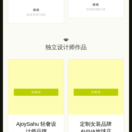
插画
2020/06/15
插画
2020/07/02
💋
独立设计师作品
去购买
去购买
AjoySahu 轻奢设
定制女装品牌
计师品牌
AVIVA地球店