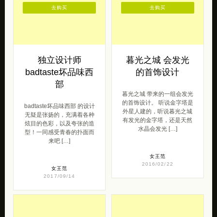
去购买
去购买
独立设计师
暮光之城 会发光
badtaste坏品味西
的首饰设计
部
暮光之城 带来的一组会发光
的首饰设计。 听说金字塔是
badtaste坏品味西部 的设计
外星人建的，听说暮光之城
无疑是张扬的，充满着各种
有发光的金字塔，还是天然
炫目的色彩，以及夸张的造
水晶会发光 […]
型！一同感受青春的扑面而
来吧 […]
女王范
2016/02/22
女王范
2017/09/14