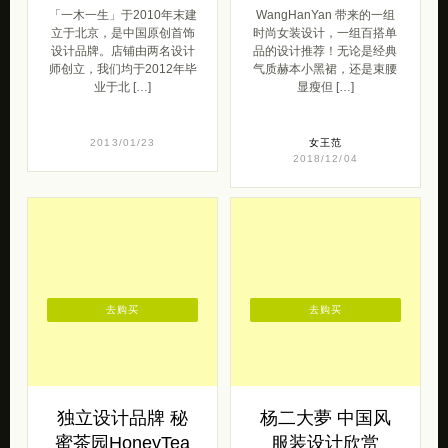
「一木一生」于2010年末建
WangHanYan 带来的一组
立于北京，是中国原创首饰
时尚女装设计，一组百搭单
设计品牌。店铺由两名设计
品的设计推荐！无论是经典
师创立，我们均于2012年毕
气质赫本小黑裙，还是束腰
业于北 […]
显瘦但 […]
2013/01/23
女王范
2018/12/04
去购买
去购买
独立设计品牌 秘
杨二大夢 中国风
蜜茶园HoneyTea
服装设计欣赏