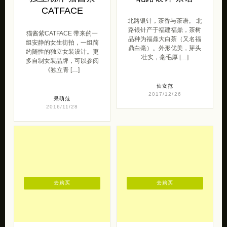
CATFACE
北路银针，茶香与茶语。 北
路银针产于福建福鼎，茶树
猫酱紫CATFACE 带来的一
品种为福鼎大白茶（又名福
组安静的女生街拍，一组简
鼎白毫）。外形优美，芽头
约随性的独立女装设计。更
壮实，毫毛厚 […]
多自制女装品牌，可以参阅
《独立青 […]
仙女范
2017/12/26
呆萌范
2016/11/28
去购买
去购买