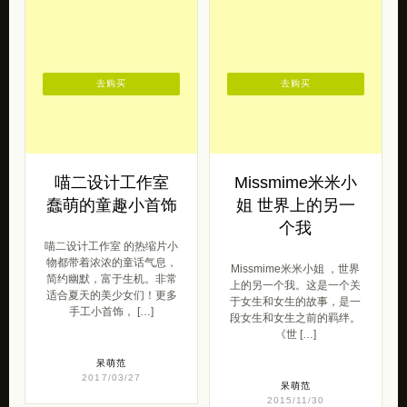
去购买
去购买
喵二设计工作室
Missmime米米小
蠢萌的童趣小首饰
姐 世界上的另一
个我
喵二设计工作室 的热缩片小
物都带着浓浓的童话气息，
Missmime米米小姐 ，世界
简约幽默，富于生机。非常
上的另一个我。这是一个关
适合夏天的美少女们！更多
于女生和女生的故事，是一
手工小首饰， […]
段女生和女生之前的羁绊。
《世 […]
呆萌范
2017/03/27
呆萌范
2015/11/30