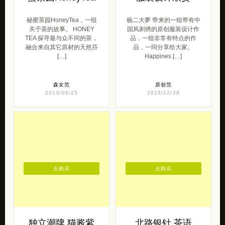
秘蜜茶园HoneyTea，一组
杨二大夢 带来的一组带有中
关于茶的故事。 HONEY
国风刺绣的原创服装设计作
TEA 探寻最与众不同的茶，
品，一组非常有特点的作
融合来自其它原材的天然芬
品，一同分享给大家。
[…]
Happines […]
森女范
原创范
2016/08/25
2015/12/29
去购买
去购买
独立潮牌 猫酱紫
北路银针 茶语