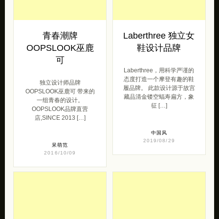
青春潮牌
Laberthree 独立女
OOPSLOOK巫鹿
鞋设计品牌
可
Laberthree，用科学严谨的
态度打造一个摩登有趣的鞋
独立设计师品牌
履品牌。 此款设计源于故宫
OOPSLOOK巫鹿可 带来的
藏品清金镂空蝠寿扁方，象
一组青春的设计。
征 […]
OOPSLOOK品牌直营
店,SINCE 2013 […]
中国风
2019/08/29
呆萌范
2016/10/09