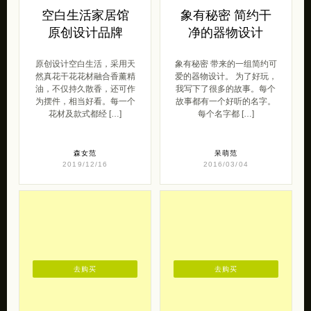
空白生活家居馆
象有秘密 简约干
原创设计品牌
净的器物设计
原创设计空白生活，采用天
象有秘密 带来的一组简约可
然真花干花花材融合香薰精
爱的器物设计。 为了好玩，
油，不仅持久散香，还可作
我写下了很多的故事。每个
为摆件，相当好看。每一个
故事都有一个好听的名字。
花材及款式都经 […]
每个名字都 […]
森女范
呆萌范
2019/12/16
2016/03/04
去购买
去购买