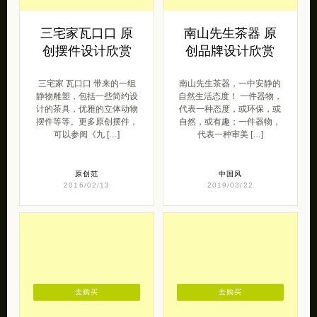
三宅家瓦口口 原
南山先生茶器 原
创摆件设计欣赏
创品牌设计欣赏
三宅家 瓦口口 带来的一组
南山先生茶器，一中安静的
静物雕塑，包括一些简约设
自然生活态度！ 一件器物，
计的茶具，优雅的立体动物
代表一种态度，或环保，或
摆件等等。更多原创摆件，
自然，或有趣；一件器物，
可以参阅《九 […]
代表一种审美 […]
原创范
中国风
2016/02/13
2019/03/22
去购买
去购买