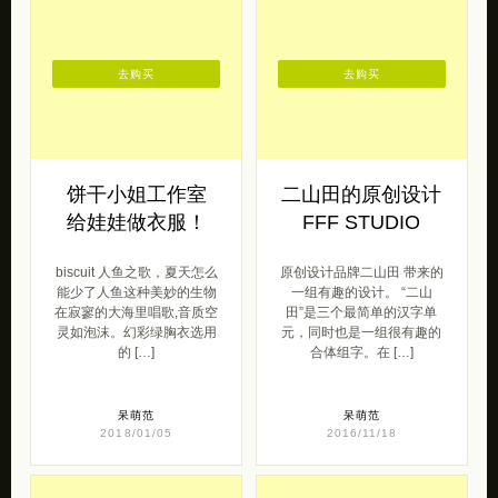
去购买
去购买
饼干小姐工作室
二山田的原创设计
给娃娃做衣服！
FFF STUDIO
biscuit 人鱼之歌，夏天怎么
原创设计品牌二山田 带来的
能少了人鱼这种美妙的生物
一组有趣的设计。 “二山
在寂寥的大海里唱歌,音质空
田”是三个最简单的汉字单
灵如泡沫。幻彩绿胸衣选用
元，同时也是一组很有趣的
的 […]
合体组字。在 […]
呆萌范
呆萌范
2018/01/05
2016/11/18