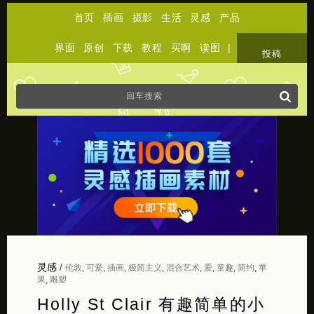
首页
插画
摄影
生活
灵感
产品
界面
原创
下载
教程
买啊
读图
|
关于
投稿
灵感
/
伦敦
,
可爱
,
插画
,
极简主义
,
混合艺术
,
爱
,
童趣
,
简约
,
苹
果
,
雕塑
Holly St Clair 有趣简单的小