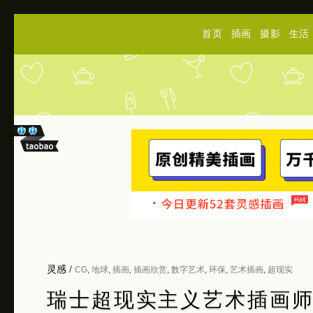
首页
插画
摄影
生活
灵感
/
CG
,
地球
,
插画
,
插画欣赏
,
数字艺术
,
环保
,
艺术插画
,
超现实
瑞士超现实主义艺术插画师Da