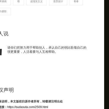
术插画
萌
超现实主义
造型设计
青春
白摄影
人说
请你们把努力用于帮助别人，承认自己的弱比歌颂自己的
强更重要，人活着要与人互相帮助。
权声明
殊说明，本文版权归原作者所有，转载请注明出处
链接：
https://sudasuta.com/2509.html