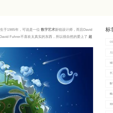
标
生于1985年，可说是一位
数字艺术
新锐设计师，而且David
avid Fuhrer不喜欢太真实的东西，所以很自然的爱上了
超
C
儿
城
手
数
概
简