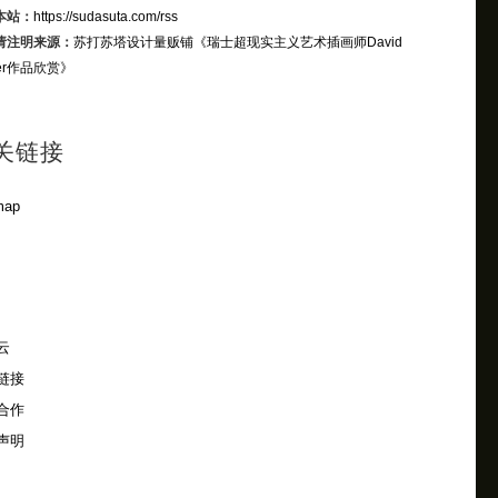
本站：
https://sudasuta.com/rss
请注明来源：
苏打苏塔设计量贩铺
《瑞士超现实主义艺术插画师David
rer作品欣赏》
关链接
map
云
链接
合作
声明