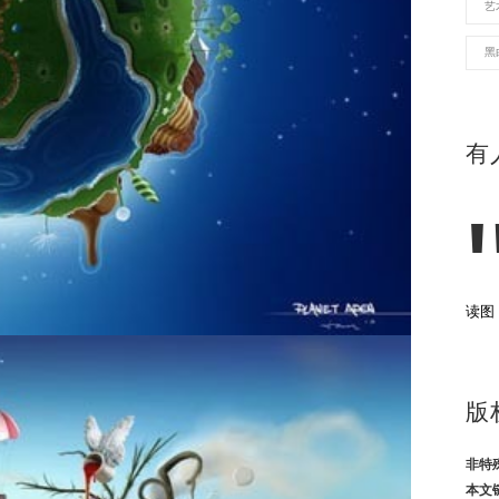
艺
黑
有
读图
版
非特
本文