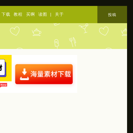
下载
教程
买啊
读图
|
关于
投稿