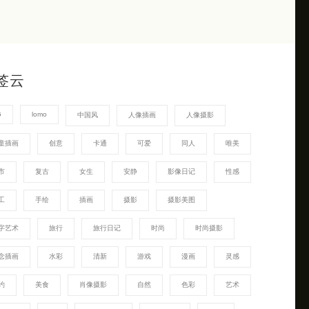
签云
G
lomo
中国风
人像插画
人像摄影
童插画
创意
卡通
可爱
同人
唯美
市
复古
女生
安静
影像日记
性感
工
手绘
插画
摄影
摄影美图
字艺术
旅行
旅行日记
时尚
时尚摄影
念插画
水彩
清新
游戏
漫画
灵感
约
美食
肖像摄影
自然
色彩
艺术