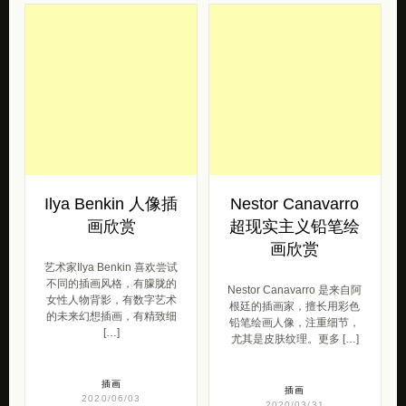
Ilya Benkin 人像插
Nestor Canavarro
画欣赏
超现实主义铅笔绘
画欣赏
艺术家Ilya Benkin 喜欢尝试
不同的插画风格，有朦胧的
Nestor Canavarro 是来自阿
女性人物背影，有数字艺术
根廷的插画家，擅长用彩色
的未来幻想插画，有精致细
铅笔绘画人像，注重细节，
[…]
尤其是皮肤纹理。更多 […]
插画
插画
2020/06/03
2020/03/31