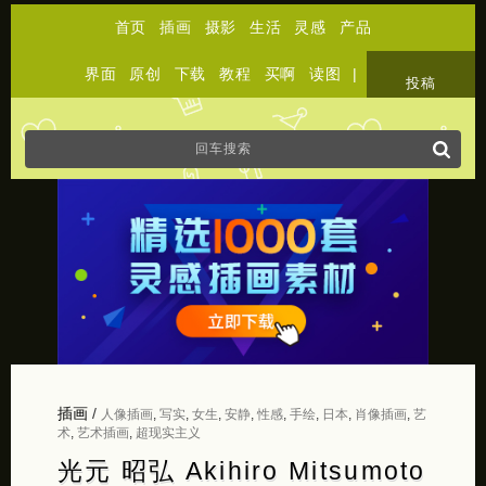
首页
插画
摄影
生活
灵感
产品
界面
原创
下载
教程
买啊
读图
|
关于
投稿
插画
/
人像插画
,
写实
,
女生
,
安静
,
性感
,
手绘
,
日本
,
肖像插画
,
艺
术
,
艺术插画
,
超现实主义
光元 昭弘 Akihiro Mitsumoto