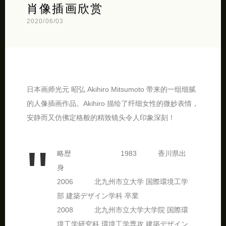
肖像插画欣赏
2020/06/03
日本画师光元 昭弘 Akihiro Mitsumoto 带来的一组细腻
的人像插画作品。Akihiro 描绘了纤细女性的微妙表情，
安静而又仿佛定格般的精致镜头令人印象深刻！
略歴 1983 香川県出
身
2006 北九州市立大学 国際環境工学
部 建築デザイン学科 卒業
2008 北九州市立大学大学院 国際環
境工学研究科 環境工学専攻 建築デザイン