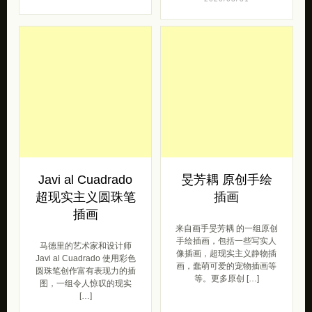
Javi al Cuadrado
旻芳耦 原创手绘
超现实主义圆珠笔
插画
插画
来自画手旻芳耦 的一组原创
手绘插画，包括一些写实人
马德里的艺术家和设计师
像插画，超现实主义静物插
Javi al Cuadrado 使用彩色
画，蠢萌可爱的宠物插画等
圆珠笔创作富有表现力的插
等。更多原创 […]
图，一组令人惊叹的现实
[…]