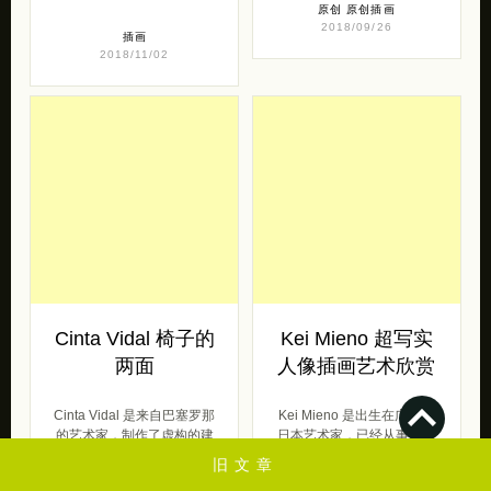
原创
原创插画
2018/09/26
插画
2018/11/02
Cinta Vidal 椅子的
Kei Mieno 超写实
两面
人像插画艺术欣赏
Cinta Vidal 是来自巴塞罗那
Kei Mieno 是出生在广岛的
的艺术家，制作了虚构的建
日本艺术家，已经从事专业
筑绘画，研究具有不同视角
绘画十多年。 这位33岁的
旧文章
的个人如何看待和居住在同
画家擅长超现实主义，大多