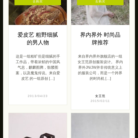
去购买
去购买
爱皮艺 粗野细腻
界内界外 时尚品
的男人物
牌推荐
这是一组粗旷但是细腻的手
来自界内界外旗舰店的一组
工作品，带着浓郁的中国风
女王范原创服装设计。 界内
气息，麒麟图腾，骷髅图
界外JN/JW并非传统意义上
案，以及魔鬼传说。来自爱
的服装公司，而是一个跨界
皮艺 的一组原创 […]
的时尚机 […]
2013/04/23
女王范
2015/02/11