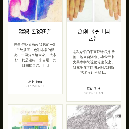
猛犸 色彩狂奔
曾俐 《掌上国
艺》
来自年轻插画家 猛犸的一组
手绘插画，色彩非常的漂
这次介绍的平面设计师是 曾
亮，一同分享给大家。 大家
俐。她来自湖南，毕业于中
好，我是猛犸，来自厦门的
央美术学院视觉传达专业，
自由插画师。 […]
研究生在美国明尼阿波利斯
艺术设计学院 […]
原创
插画
2012/01/29
原创
灵感
2012/01/03