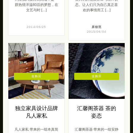
群热情洋溢80后的梦想，在
态。让人们只为自己真正喜
文艺与时 […]
欢的事情而工 […]
2014/06/25
原创范
2015/06/04
去购买
去购买
独立家具设计品牌
汇馨阁茶器 茶的
凡人家私
姿态
凡人家私 带来的一组本真简
汇馨阁茶器 带来的一组安静