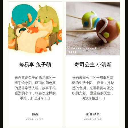
修易李 兔子萌
寿司公主 小清新
来自喜爱兔子的修易李的一
来自寿司公主的一组非常清
组手绘小图。画面的颜色真
新的生活小图。 夏天，是魅
的是非常诱人呢，故事干很
惑的色调，充溢着黄与蓝交
强烈的小作，很喜欢这样的
织的光彩。 湛蓝色的天空，
手绘，所以分享 […]
偶尔穿梭过 […]
插画
原创
摄影
2011/07/04
2011/05/19