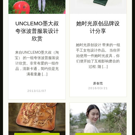
UNCLEMO墨大叔
她时光原创品牌设
夸张波普服装设计
计分享
欣赏
她时光原创设计 带来的一组
手工女包设计作品。 当你开
来自UNCLEMO墨大叔（淘
始使用一件她时光皮具，你
宝） 的一组夸张波普服装设
们便开始了互相影响磨合的
计欣赏。非常有爱的一组作
过程. 随 […]
品，清新卡通，简约但是充
满着童趣 […]
原创范
2016/03/21
2013/11/07