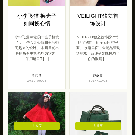
小李飞猫 换壳子
VEILIGHT独立首
如同换心情
饰设计
小李飞猫 精选的一些手机壳
VEILIGHT独立首饰设计带
子，一些会让心情和生活都
给了我们一组宝石间的宇
亮起来的设计。 本店目前出
宙。 水瓶里面，全是晶莹剔
售的所有手机壳均为软壳，
透的水，或许是光线模糊了
采用进口T […]
你的眼睛 […]
呆萌范
轻奢侈
2016/06/03
2014/11/03
去购买
去购买