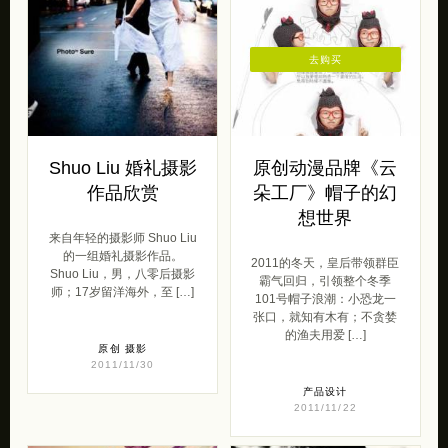
去购买
Shuo Liu 婚礼摄影
原创动漫品牌《云
作品欣赏
朵工厂》帽子的幻
想世界
来自年轻的摄影师 Shuo Liu
的一组婚礼摄影作品。
2011的冬天，皇后带领群臣
Shuo Liu，男，八零后摄影
霸气回归，引领整个冬季
师；17岁留洋海外，至 […]
101号帽子浪潮：小恐龙一
张口，就知有木有；不贪婪
的渔夫用爱 […]
原创
摄影
2011/11/30
产品设计
2011/11/22