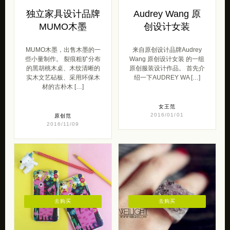
独立家具设计品牌
Audrey Wang 原
MUMO木墨
创设计女装
MUMO木墨，出售木墨的一
来自原创设计品牌Audrey
些小量制作。 裂痕粗犷分布
Wang 原创设计女装 的一组
的黑胡桃木桌、木纹清晰的
原创服装设计作品。 首先介
实木文艺砧板、采用环保木
绍一下AUDREY WA […]
材的古朴木 […]
女王范
2016/01/01
原创范
2016/11/09
去购买
去购买