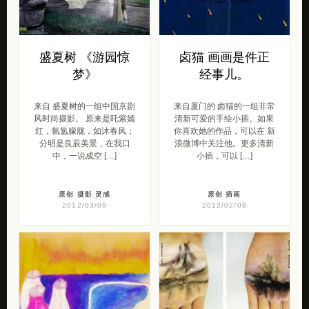
盛夏树 《游园惊
卤猫 画画是件正
梦》
经事儿。
来自 盛夏树的一组中国京剧
来自厦门的 卤猫的一组非常
风时尚摄影。 原来是吒紫嫣
清新可爱的手绘小插。如果
红，氤氲朦胧，如沐春风；
你喜欢她的作品，可以在 新
分明是良辰美景，在我口
浪微博中关注他。更多清新
中，一说成空 […]
小插，可以 […]
原创
摄影
灵感
原创
插画
2012/03/09
2012/02/08