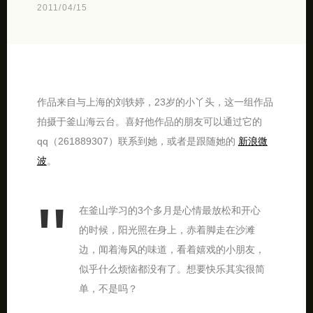
2011/04/15
作品来自与上海的刘轶婷，23岁的小丫头，这一组作品
拍摄于釜山海云台。喜好他作品的朋友可以通过它的
qq（261889307）联系到她，或者是跟随她的
新浪微
波
。
在釜山学习的3个多月是心情最放松和开心
的时候，阳光照在身上，赤着脚走在沙滩
边，闻着海风的味道，看着嬉戏的小朋友，
似乎什么烦恼都没有了。想要快乐其实很简
单，不是吗？