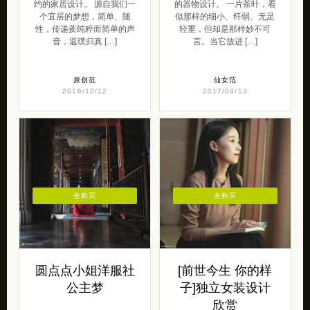
约的家居设计。 源自我们一
的器物设计。 一片茶叶，看
个宜居的梦想，简单、随
似那样的细小、纤弱、无足
性，传递蒺纯粹而简单的声
轻重，但却是那样妙不可
音，返璞归真 […]
言。当它放进 […]
原创范
仙女范
2016/10/12
2017/04/13
去购买
去购买
圆点点小姐洋服社
[前世今生 你的样
公主梦
子]独立女装设计
欣赏