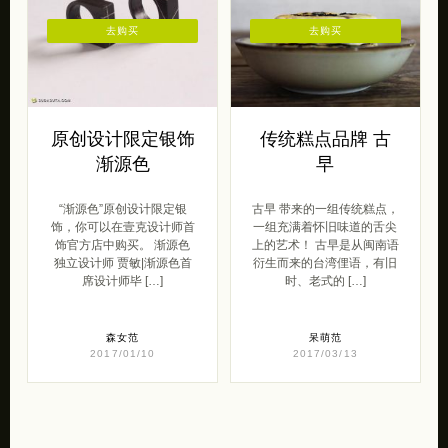
去购买
去购买
原创设计限定银饰
传统糕点品牌 古
渐源色
早
“渐源色”原创设计限定银
古早 带来的一组传统糕点，
饰，你可以在壹克设计师首
一组充满着怀旧味道的舌尖
饰官方店中购买。 渐源色
上的艺术！ 古早是从闽南语
独立设计师 贾敏|渐源色首
衍生而来的台湾俚语，有旧
席设计师毕 […]
时、老式的 […]
森女范
呆萌范
2017/01/10
2017/03/13