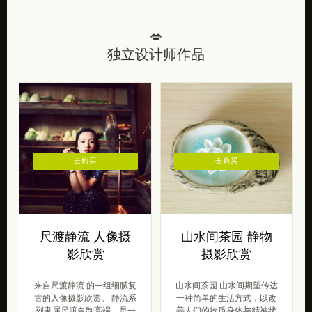
💋
独立设计师作品
去购买
去购买
尺渡静流 人像摄
山水间茶园 静物
影欣赏
摄影欣赏
来自尺渡静流 的一组细腻复
山水间茶园 山水间期望传达
古的人像摄影欣赏。 静流系
一种简单的生活方式，以改
列隶属尺渡自制高端，是一
善人们的物质身体与精神状