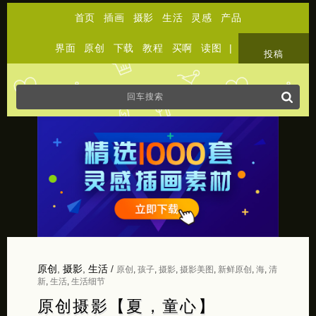
首页
插画
摄影
生活
灵感
产品
界面
原创
下载
教程
买啊
读图
|
关于
投稿
原创
,
摄影
,
生活
/
原创
,
孩子
,
摄影
,
摄影美图
,
新鲜原创
,
海
,
清
新
,
生活
,
生活细节
原创摄影【夏，童心】