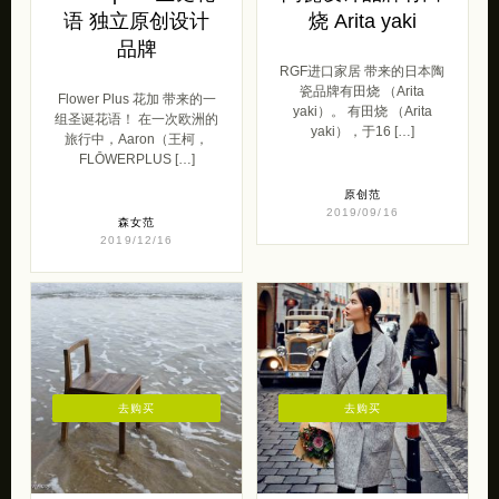
语 独立原创设计
烧 Arita yaki
品牌
RGF进口家居 带来的日本陶
瓷品牌有田烧 （Arita
Flower Plus 花加 带来的一
yaki）。 有田烧 （Arita
组圣诞花语！ 在一次欧洲的
yaki），于16 […]
旅行中，Aaron（王柯，
FLŌWERPLUS […]
原创范
2019/09/16
森女范
2019/12/16
去购买
去购买