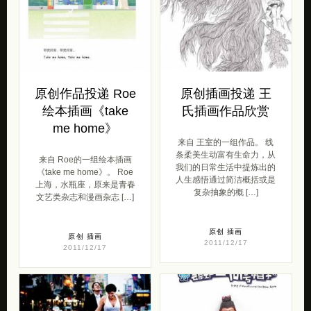
原创作品投递 Roe
原创插画投递 王
绘本插画《take
氏插画作品欣赏
me home》
来自 王室的一组作品。 线
条柔美生动富有生命力，从
来自 Roe的一组绘本插画
我们的日常生活中提炼出的
《take me home》。 Roe
人生感悟通过简洁概括或是
上海，水瓶座，原来是青春
复杂抽象的概 […]
文艺类杂志和漫画杂志 […]
原创
插画
原创
插画
2011/12/17
2011/12/17