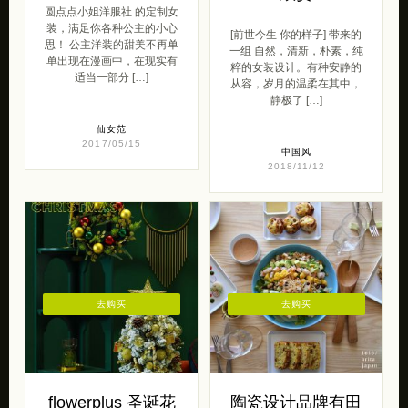
圆点点小姐洋服社 的定制女
装，满足你各种公主的小心
[前世今生 你的样子] 带来的
思！ 公主洋装的甜美不再单
一组 自然，清新，朴素，纯
单出现在漫画中，在现实有
粹的女装设计。有种安静的
适当一部分 […]
从容，岁月的温柔在其中，
静极了 […]
仙女范
2017/05/15
中国风
2018/11/12
去购买
去购买
flowerplus 圣诞花
陶瓷设计品牌有田