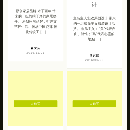
计
原创家居品牌 木子西年 带
来的一组简约干净的家居摆
鱼岛主人北欧原创设计 带来
件。 原创家居品牌，打造文
的一组极简主义服装设计欣
艺轻生活。传承中国瓷都-德
赏。 魚岛主乂： “魚”代表自
化传统工 […]
由、隨性；“島”代表心靈的
地點 […]
森女范
2016/11/01
仙女范
2016/06/23
去购买
去购买