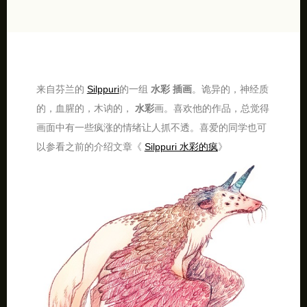
来自芬兰的
Silppuri
的一组
水彩
插画
。诡异的，神经质
的，血腥的，木讷的，
水彩
画。喜欢他的作品，总觉得
画面中有一些疯涨的情绪让人抓不透。喜爱的同学也可
以参看之前的介绍文章《
Silppuri 水彩的疯
》