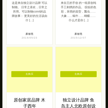
这是来自独立设计品牌 可以
来自王的手创 的一组原创纯
制物。 日常之喜欢，日常之
手工刺绣的作品。 缤纷的色
所用。可以制物coinit的品
彩，呆萌的造型，瓢虫……
牌故事： 更美好的生活该由
大象……蜗牛……蝴蝶……
什 […]
什么才是你 […]
原创范
原创范
2016/05/23
2015/12/07
去购买
去购买
原创家居品牌 木
独立设计品牌 鱼
子西年
岛主人北欧原创设