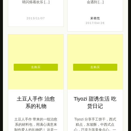
睛闪烁着欢乐 […]
会遇到 […]
2013/11/07
呆萌范
2017/04/26
去购买
去购买
土豆人手作 治愈
Tiyozi 甜诱生活 吃
系的礼物
货日记
土豆人手作 带来的一组治愈
Tiyozi 分享手工饼干，西式
系的材料包，用满心满意来
糕点，东坡酥，中西式点
制作爱人的礼物吧！ 这是一
心，巧克力等美食点心。一