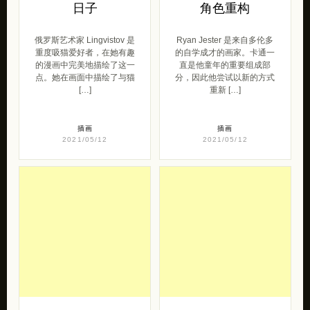
日子
角色重构
俄罗斯艺术家 Lingvistov 是
Ryan Jester 是来自多伦多
重度吸猫爱好者，在她有趣
的自学成才的画家。卡通一
的漫画中完美地描绘了这一
直是他童年的重要组成部
点。她在画面中描绘了与猫
分，因此他尝试以新的方式
[…]
重新 […]
插画
插画
2021/05/12
2021/05/12