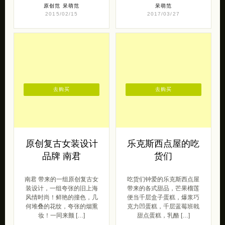
原创范
呆萌范
呆萌范
2015/02/15
2017/03/27
去购买
去购买
原创复古女装设计
乐克斯西点屋的吃
品牌 南君
货们
南君 带来的一组原创复古女
吃货们钟爱的乐克斯西点屋
装设计，一组夸张的旧上海
带来的各式甜品，芒果榴莲
风情时尚！鲜艳的撞色，几
便当千层盒子蛋糕，爆浆巧
何堆叠的花纹，夸张的烟熏
克力凹蛋糕，千层蓝莓班戟
妆！一同来颤 […]
甜点蛋糕，乳酪 […]