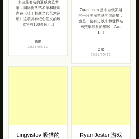
来自最著名的夏威夷艺术
家，国际街头艺术家和雕塑
Zarathustra 是来自俄罗斯
家在《哇！和新当代艺术运
的一只美丽丰满的虎斑猫，
动》这项具有纪念意义的展
也是一位有史以来和世界名
览将有160多位 […]
画交集最多的猫咪！Zara
[…]
插画
2021/05/12
灵感
2021/05/12
Lingvistov 吸猫的
Ryan Jester 游戏