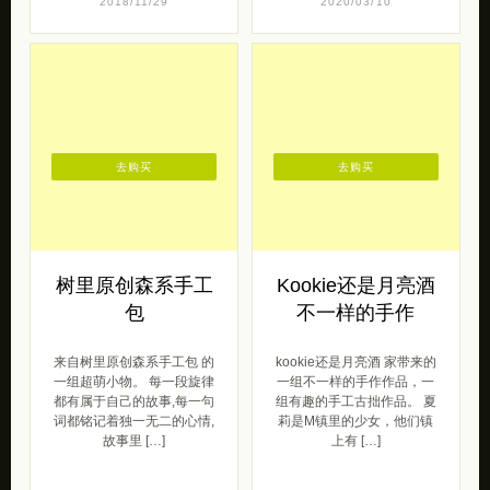
2018/11/29
2020/03/10
去购买
去购买
树里原创森系手工
Kookie还是月亮酒
包
不一样的手作
来自树里原创森系手工包 的
kookie还是月亮酒 家带来的
一组超萌小物。 每一段旋律
一组不一样的手作作品，一
都有属于自己的故事,每一句
组有趣的手工古拙作品。 夏
词都铭记着独一无二的心情,
莉是M镇里的少女，他们镇
故事里 […]
上有 […]