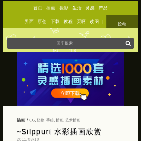
首页
插画
摄影
生活
灵感
产品
界面
原创
下载
教程
买啊
读图
|
关于
投稿
插画
/
CG
,
怪物
,
手绘
,
插画
,
艺术插画
~Silppuri 水彩插画欣赏
2011/08/10