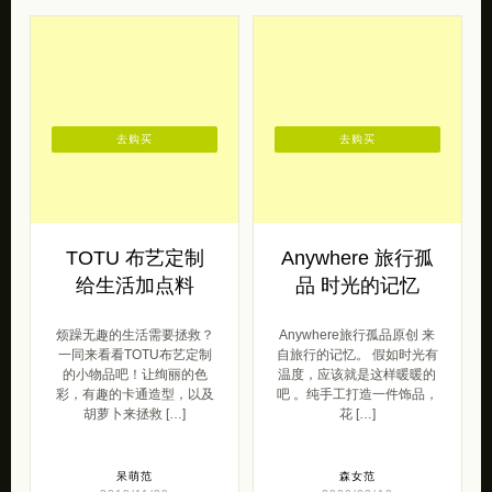
去购买
去购买
TOTU 布艺定制
Anywhere 旅行孤
给生活加点料
品 时光的记忆
烦躁无趣的生活需要拯救？
Anywhere旅行孤品原创 来
一同来看看TOTU布艺定制
自旅行的记忆。 假如时光有
的小物品吧！让绚丽的色
温度，应该就是这样暖暖的
彩，有趣的卡通造型，以及
吧 。纯手工打造一件饰品，
胡萝卜来拯救 […]
花 […]
呆萌范
森女范