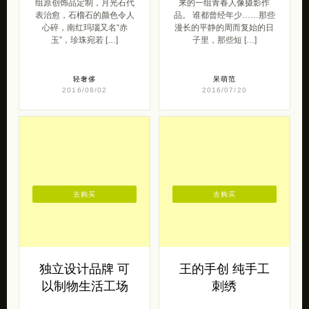
组原创饰品定制，月光石代
来的一组青春人像摄影作
表治愈，石榴石的颜色令人
品。 谁都曾经年少……那些
心碎，南红玛瑙又名“赤
漫长的平静的周而复始的日
玉”，珍珠宛若 […]
子里，那些短 […]
轻奢侈
呆萌范
2016/08/02
2016/07/20
去购买
去购买
独立设计品牌 可
王的手创 纯手工
以制物生活工场
刺绣