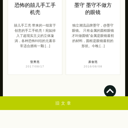
恐怖的囍儿手工手
墨守 墨守不做方
机壳
的眼镜
囍儿手工壳 带来的一组富于
独立潮流品牌墨守，@墨守
创意的手工手机壳！宛如掉
眼镜。 只有金属的圆框眼镜
入了超现实主义的立体漩
才叫做圆镜”金属是眼镜最初
涡，各种恐怖纠结的元素非
的材料，圆框是眼镜最初的
常适合拥有一颗 […]
形状。今晚 […]
型男范
原创范
2017/08/17
2016/08/08
旧文章
💋
苏打苏塔是一个关于创意设计，设计，插画，艺术摄影，lomo，素材，教程，