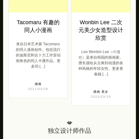
Tacomaru 有趣的
Wonbin Lee 二次
同人小漫画
元美少女造型设计
欣赏
来自日本艺术家 Tacomaru
的同人漫画创作。包括流行
Lee Wonbin Lee（이원
的迪斯尼和吉卜力工作室动
빈）是来自韩国的插画家。
画角色的同人卡通作品。更
擅长描绘从古典到动漫的各
多同 […]
种风格的年轻女性。更多青
春靓 […]
插画
2021/03/29
插画
美女
2021/03/29
💋
独立设计师作品