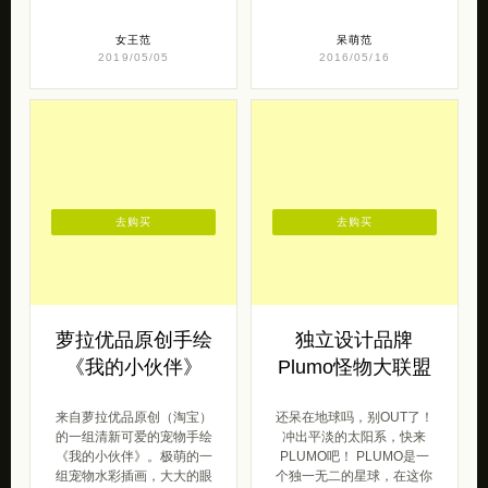
女王范
呆萌范
2019/05/05
2016/05/16
去购买
去购买
萝拉优品原创手绘
独立设计品牌
《我的小伙伴》
Plumo怪物大联盟
来自萝拉优品原创（淘宝）
还呆在地球吗，别OUT了！
的一组清新可爱的宠物手绘
冲出平淡的太阳系，快来
《我的小伙伴》。极萌的一
PLUMO吧！ PLUMO是一
组宠物水彩插画，大大的眼
个独一无二的星球，在这你