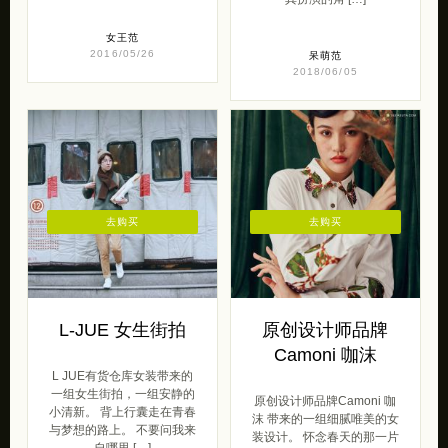
女王范
2016/05/26
呆萌范
2018/06/05
去购买
去购买
L-JUE 女生街拍
原创设计师品牌
Camoni 咖沫
L JUE有货仓库女装带来的
一组女生街拍，一组安静的
原创设计师品牌Camoni 咖
小清新。 背上行囊走在青春
沫 带来的一组细腻唯美的女
与梦想的路上。 不要问我来
装设计。 怀念春天的那一片
自哪里 […]