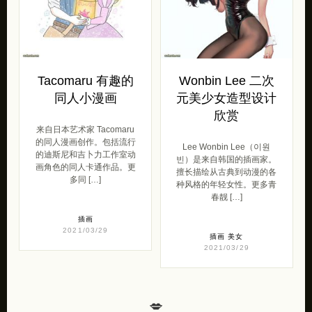
Tacomaru 有趣的
Wonbin Lee 二次
同人小漫画
元美少女造型设计
欣赏
来自日本艺术家 Tacomaru
的同人漫画创作。包括流行
Lee Wonbin Lee（이원
的迪斯尼和吉卜力工作室动
빈）是来自韩国的插画家。
画角色的同人卡通作品。更
擅长描绘从古典到动漫的各
多同 […]
种风格的年轻女性。更多青
春靓 […]
插画
2021/03/29
插画
美女
2021/03/29
💋