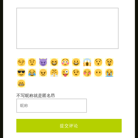
不写昵称就是匿名昂