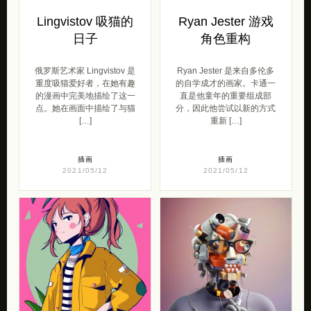
Lingvistov 吸猫的
Ryan Jester 游戏
日子
角色重构
俄罗斯艺术家 Lingvistov 是
Ryan Jester 是来自多伦多
重度吸猫爱好者，在她有趣
的自学成才的画家。卡通一
的漫画中完美地描绘了这一
直是他童年的重要组成部
点。她在画面中描绘了与猫
分，因此他尝试以新的方式
[…]
重新 […]
插画
插画
2021/05/12
2021/05/12