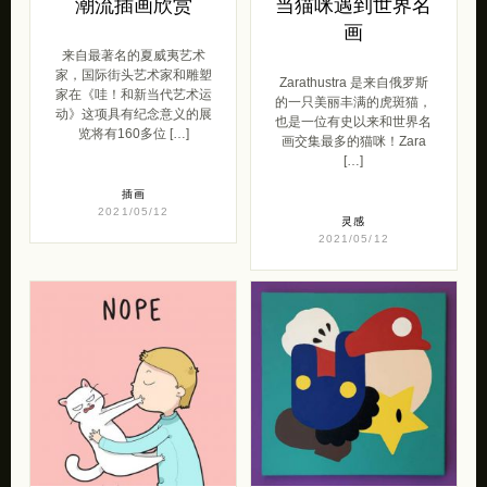
潮流插画欣赏
当猫咪遇到世界名
画
来自最著名的夏威夷艺术
家，国际街头艺术家和雕塑
Zarathustra 是来自俄罗斯
家在《哇！和新当代艺术运
的一只美丽丰满的虎斑猫，
动》这项具有纪念意义的展
也是一位有史以来和世界名
览将有160多位 […]
画交集最多的猫咪！Zara
[…]
插画
2021/05/12
灵感
2021/05/12