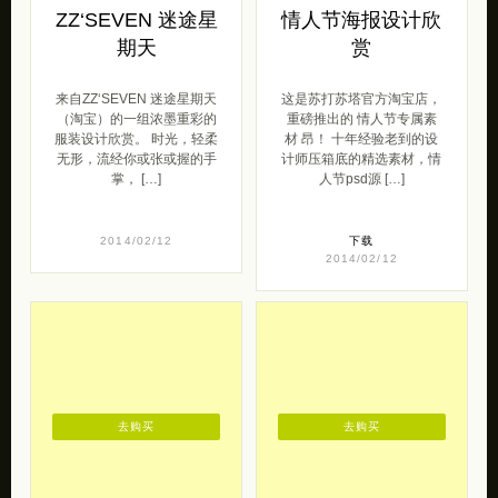
ZZ‘SEVEN 迷途星
情人节海报设计欣
期天
赏
来自ZZ‘SEVEN 迷途星期天
这是苏打苏塔官方淘宝店，
（淘宝）的一组浓墨重彩的
重磅推出的 情人节专属素
服装设计欣赏。 时光，轻柔
材 昂！ 十年经验老到的设
无形，流经你或张或握的手
计师压箱底的精选素材，情
掌， […]
人节psd源 […]
2014/02/12
下载
2014/02/12
去购买
去购买