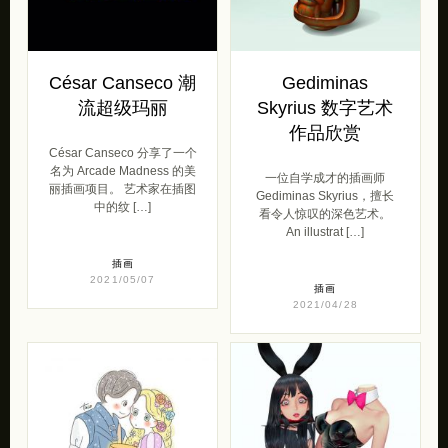
César Canseco 潮
Gediminas
流超级玛丽
Skyrius 数字艺术
作品欣赏
César Canseco 分享了一个
名为 Arcade Madness 的美
一位自学成才的插画师
丽插画项目。 艺术家在插图
Gediminas Skyrius，擅长
中的纹 […]
看令人惊叹的深色艺术。
An illustrat […]
插画
2021/05/07
插画
2021/04/28