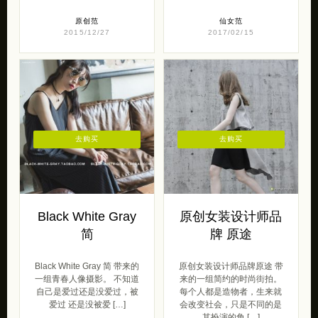
原创范
仙女范
2015/12/27
2017/02/15
去购买
去购买
Black White Gray
原创女装设计师品
简
牌 原途
Black White Gray 简 带来的
原创女装设计师品牌原途 带
一组青春人像摄影。 不知道
来的一组简约的时尚街拍。
自己是爱过还是没爱过，被
每个人都是造物者，生来就
爱过 还是没被爱 […]
会改变社会，只是不同的是
其扮演的角 […]