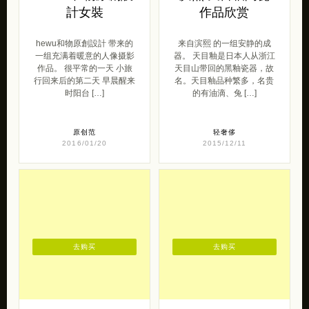
計女裝
作品欣赏
hewu和物原創設計 带来的
来自滨熙 的一组安静的成
一组充满着暖意的人像摄影
器。 天目釉是日本人从浙江
作品。 很平常的一天 小旅
天目山带回的黑釉瓷器，故
行回来后的第二天 早晨醒来
名。天目釉品种繁多，名贵
时阳台 […]
的有油滴、兔 […]
原创范
轻奢侈
2016/01/20
2015/12/11
去购买
去购买