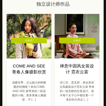
独立设计师作品
去购买
去购买
COME AND SEE
禅意中国风女装设
青春人像摄影欣赏
计 霓衣云裳
温暖冬季，怎么能少的料暖
诗三百，思无邪，来自原创
暖的织物呢？来自COME
古风服装设计霓衣云裳 带来
AND SEE 家带来的一组温
的一组安静的女装设计。或
暖的小物。更多青春人像摄
许每个女子心中都住着一个
影，可 […]
美好的古风女 […]