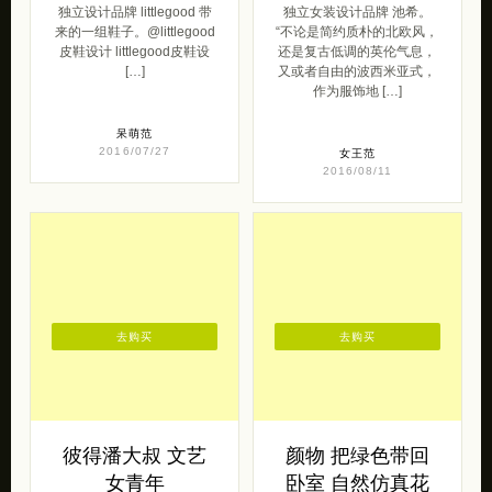
独立设计品牌 littlegood 带
独立女装设计品牌 池希。
来的一组鞋子。@littlegood
“不论是简约质朴的北欧风，
皮鞋设计 littlegood皮鞋设
还是复古低调的英伦气息，
[…]
又或者自由的波西米亚式，
作为服饰地 […]
呆萌范
2016/07/27
女王范
2016/08/11
去购买
去购买
彼得潘大叔 文艺
颜物 把绿色带回
女青年
卧室 自然仿真花