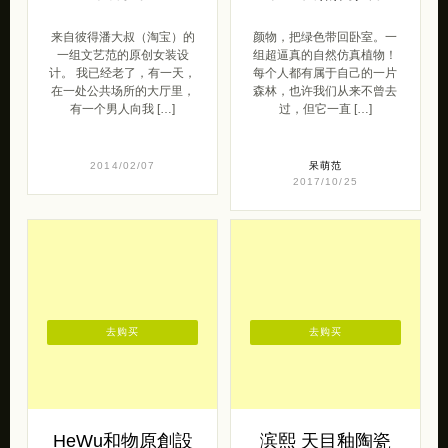
来自彼得潘大叔（淘宝）的
颜物，把绿色带回卧室。一
一组文艺范的原创女装设
组超逼真的自然仿真植物！
计。 我已经老了，有一天，
每个人都有属于自己的一片
在一处公共场所的大厅里，
森林，也许我们从来不曾去
有一个男人向我 […]
过，但它一直 […]
2014/02/07
呆萌范
2017/10/25
去购买
去购买
HeWu和物原創設
滨熙 天目釉陶瓷