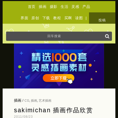
首页
插画
摄影
生活
灵感
产品
界面
原创
下载
教程
买啊
读图
|
关于
投稿
插画
/
CG
,
插画
,
艺术插画
sakimichan 插画作品欣赏
2011/08/23