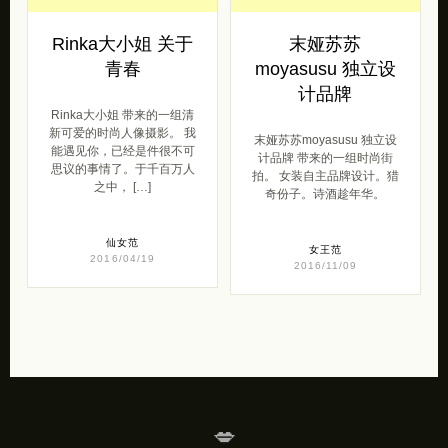
Rinka大小姐 关于
末娅苏苏
青春
moyasusu 独立设
计品牌
Rinka大小姐 带来的一组清
新可爱的时尚人像摄影。 我
末娅苏苏moyasusu 独立设
能遇见你，已经是件很不可
计品牌 带来的一组时尚街
思议的事情了。于千百万人
拍。 女装自主品牌设计。猎
之中， […]
奇份子。诗酒趁年华。
仙女范
女王范
2016/04/19
2016/11/09
💋