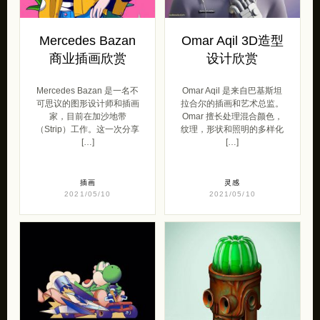
Mercedes Bazan
Omar Aqil 3D造型
商业插画欣赏
设计欣赏
Mercedes Bazan 是一名不
Omar Aqil 是来自巴基斯坦
可思议的图形设计师和插画
拉合尔的插画和艺术总监。
家，目前在加沙地带
Omar 擅长处理混合颜色，
（Strip）工作。这一次分享
纹理，形状和照明的多样化
[…]
[…]
插画
灵感
2021/05/10
2021/05/10