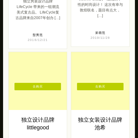
独立男装设计品牌
性的时尚设计！ 这次有幸与
LifeCycle 带来的一组潮流
敦煌联名，题目有点大，
美式复古品。 LifeCycle复
[…]
古品牌来自2007年创办 […]
呆萌范
型男范
2019/11/28
2016/12/21
去购买
去购买
独立设计品牌
独立女装设计品牌
littlegood
池希