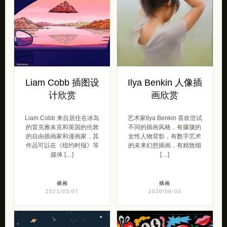
Liam Cobb 插图设
Ilya Benkin 人像插
计欣赏
画欣赏
Liam Cobb 来自居住在冰岛
艺术家Ilya Benkin 喜欢尝试
的雷克雅未克和英国的伦敦
不同的插画风格，有朦胧的
的自由插画家和漫画家，其
女性人物背影，有数字艺术
作品可以在《纽约时报》等
的未来幻想插画，有精致细
媒体 […]
[…]
插画
插画
2021/05/07
2020/06/03