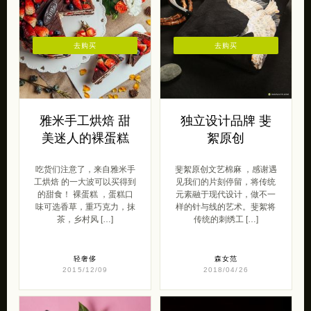
去购买
去购买
雅米手工烘焙 甜
独立设计品牌 斐
美迷人的裸蛋糕
絮原创
吃货们注意了，来自雅米手
斐絮原创文艺棉麻 ，感谢遇
工烘焙 的一大波可以买得到
见我们的片刻停留，将传统
的甜食！ 裸蛋糕 ，蛋糕口
元素融于现代设计，做不一
味可选香草，重巧克力，抹
样的针与线的艺术。斐絮将
茶，乡村风 […]
传统的刺绣工 […]
轻奢侈
森女范
2015/12/09
2018/04/26