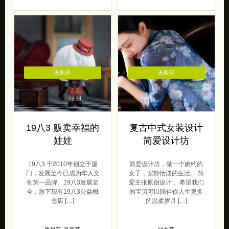
去购买
去购买
19八3 贩卖幸福的
复古中式女装设计
娃娃
简爱设计坊
19八3 于2010年创立于厦
简爱设计坊，做一个婉约的
门，发展至今已成为华人文
女子，安静恬淡的生活。 简
创第一品牌。19八3发展至
爱主张原创设计， 希望我们
今，旗下现有19八3公益概
的宝贝可以陪伴你人生更多
念店 […]
的温柔岁月 […]