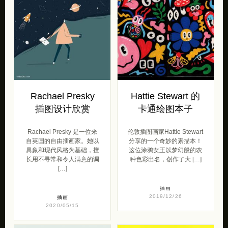
Rachael Presky
Hattie Stewart 的
插图设计欣赏
卡通绘图本子
Rachael Presky 是一位来
伦敦插图画家Hattie Stewart
自英国的自由插画家。她以
分享的一个奇妙的素描本！
具象和现代风格为基础，擅
这位涂鸦女王以梦幻般的农
长用不寻常和令人满意的调
种色彩出名，创作了大 […]
[…]
插画
2019/12/26
插画
2020/05/15