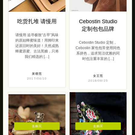
吃货扎堆 请慢用
Cebostin Studio
定制包包品牌
请慢用 追寻极致“古早”风味
的原始蜂蜜味道！用脚印来
Cebostin Studio 定制，
还原旧时的美好！天然成熟
Cebostin 家包包常使用同色
蜂蜜原蜜、古法黑糖，只将
系拼色，追求简洁优雅的同
我们精选的 […]
时也注重丰富的 […]
呆萌范
女王范
2017/04/10
2018/09/25
去购买
去购买