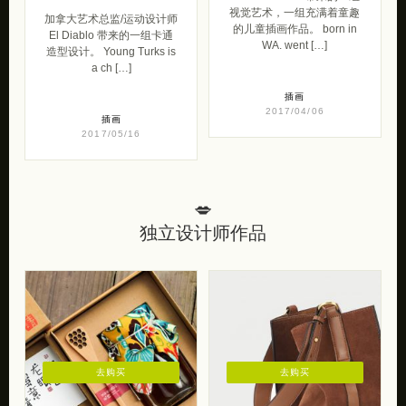
视觉艺术，一组充满着童趣
加拿大艺术总监/运动设计师
的儿童插画作品。 born in
El Diablo 带来的一组卡通
WA. went […]
造型设计。 Young Turks is
a ch […]
插画
2017/04/06
插画
2017/05/16
💋
独立设计师作品
去购买
去购买