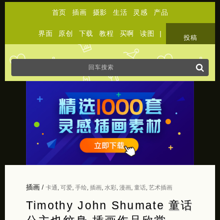
首页
插画
摄影
生活
灵感
产品
界面
原创
下载
教程
买啊
读图
|
关于
投稿
插画
/
卡通
,
可爱
,
手绘
,
插画
,
水彩
,
漫画
,
童话
,
艺术插画
Timothy John Shumate 童话