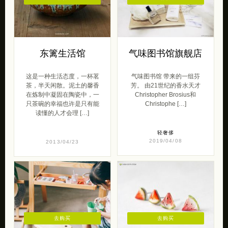
东篱生活馆
气味图书馆旗舰店
这是一种生活态度，一杯茗
气味图书馆 带来的一组芬
茶，半天闲散。泥土的馨香
芳。 由21世纪的香水天才
在炼制中凝固在陶瓷中，一
Christopher Brosius和
只茶碗的幸福也许是只有能
Christophe […]
读懂的人才会理 […]
轻奢侈
2019/04/08
2013/04/23
去购买
去购买