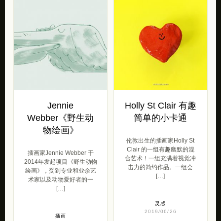
Jennie
Holly St Clair 有趣
Webber《野生动
简单的小卡通
物绘画》
伦敦出生的插画家Holly St
Clair 的一组有趣幽默的混
插画家Jennie Webber 于
合艺术！一组充满着视觉冲
2014年发起项目《野生动物
击力的简约作品。一组会
绘画》，受到专业和业余艺
[…]
术家以及动物爱好者的一
[…]
灵感
2019/06/26
插画