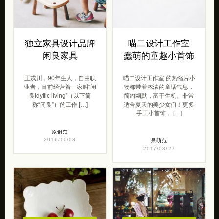
独立家具设计品牌
喵二设计工作室
闲良家具
蠢萌的童趣小首饰
王戎川，90年生人，自由职
喵二设计工作室 的热缩片小
业者，目前经营着一家叫“闲
物都带着浓浓的童话气息，
良ldyllic living”（以下简
简约幽默，富于生机。非常
称“闲良”）的工作 […]
适合夏天的美少女们！更多
手工小首饰， […]
原创范
2016/10/08
呆萌范
2017/03/27