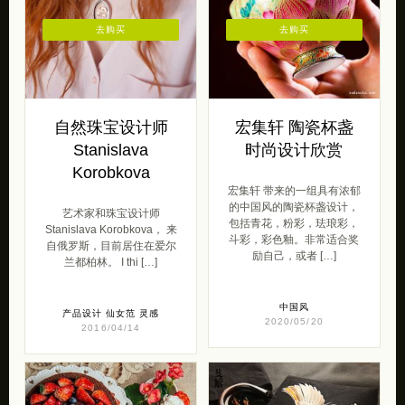
去购买
去购买
自然珠宝设计师
宏集轩 陶瓷杯盏
Stanislava
时尚设计欣赏
Korobkova
宏集轩 带来的一组具有浓郁
的中国风的陶瓷杯盏设计，
艺术家和珠宝设计师
包括青花，粉彩，珐琅彩，
Stanislava Korobkova， 来
斗彩，彩色釉。非常适合奖
自俄罗斯，目前居住在爱尔
励自己，或者 […]
兰都柏林。 I thi […]
中国风
产品设计
仙女范
灵感
2020/05/20
2016/04/14