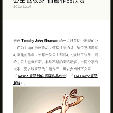
公主也纹身 插画作品欣赏
2011/11/16
来自
Timothy John Shumate
的一组以童话中出现的公
主们为主题的插画作品，值得注意的是，这位充满着童
心童趣的作者，给每一位公主都精心的设计了纹身，啊
哈，公主也疯狂啊。非常不错的童话新解，一同分享给
大家。更多以童话为主题作品，可以参阅以下文章
《
Kaskia 童话新解 插画作品欣赏
》《
I.M.Lowry 童话
新解
》。