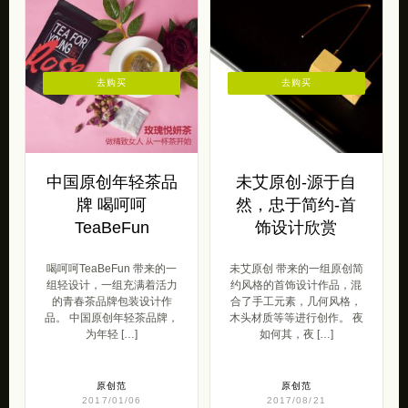
去购买
去购买
中国原创年轻茶品
未艾原创-源于自
牌 喝呵呵
然，忠于简约-首
TeaBeFun
饰设计欣赏
喝呵呵TeaBeFun 带来的一
未艾原创 带来的一组原创简
组轻设计，一组充满着活力
约风格的首饰设计作品，混
的青春茶品牌包装设计作
合了手工元素，几何风格，
品。 中国原创年轻茶品牌，
木头材质等等进行创作。 夜
为年轻 […]
如何其，夜 […]
原创范
原创范
2017/01/06
2017/08/21