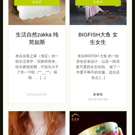
去购买
去购买
生活自然zakka 纯
BIGFISH大鱼 女
简如斯
生女生
来自杂客之家（淘宝）的一
来自BIGFISH 大鱼 的一组
组生活美学，安静而简单。
原创女装设计，以及一组清
快乐麽就笑啊，不快乐大不
新可爱的女生街拍。 做了一
了哭一下呗（*^__^*） 嘻
件爱不释手的衣服，适合还
嘻…… […]
有点 […]
2013/10/25
呆萌范
2016/04/06