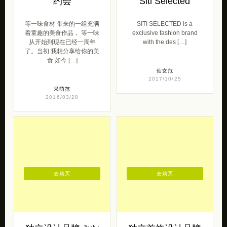
约会
Siti Selected
等一味食材 带来的一组充满
SITI SELECTED is a
着童趣的美食作品， 等一味
exclusive fashion brand
从开始到现在已经一周年
with the des […]
了。当初 我想分享给你的美
食 如今 […]
仙女范
2017/10/25
呆萌范
2016/03/28
去购买
去购买