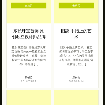
去购买
去购买
东长珠宝首饰 原
旧說 手指上的艺
创独立设计师品牌
术
原创独立设计师品牌东长珠
旧說 手指上的艺术。 花艺
宝首饰 带来的一组极简主义
师将它做成干花，手工置于
首饰设计欣赏。 東長，坚持
戒托之上，让它的美得以示
探索中国首饰设计新方向的
人与保存。雏菊的花语是“隐
设计师品牌 […]
藏爱情，默 […]
原创范
原创范
2016/05/24
2015/09/14