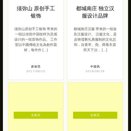
须弥山 原创手工
都城南庄 独立汉
银饰
服设计品牌
须弥山原创手工银饰 带来的
都城南庄汉服 带来的一组改
一组以传统中国纹样为灵感
良汉服设计。 汉服文化，是
设计的一组首饰作品。 工作
反映儒教礼典服制的文化总
室以中國傳統文化為創作題
和，自黄帝、尧、舜垂衣裳
材，每件作 […]
而天下治， […]
原创范
中国风
2017/08/15
2019/06/26
去购买
去购买