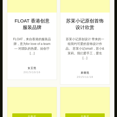
FLOAT 香港创意
苏茉小记原创首饰
服装品牌
设计欣赏
FLOAT，来自香港的服装品
苏茉小记原创设计 带来的一
牌，意为for love of a team
组简约可爱的首饰设计作
— 对团队的热爱。始创于
品。 苏茉小记small，苏小&
[…]
茉莉。我们爱手工，爱生
[…]
女王范
2015/10/16
呆萌范
2015/11/18
去购买
去购买