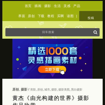
首页
插画
摄影
生活
灵感
产品
界面
原创
下载
教程
买啊
读图
|
关于
投稿
原创
,
摄影
/
剪影
,
原创
,
城市
,
摄影
,
摄影美图
,
黑白摄影
黄杰《由光构建的世界》摄影