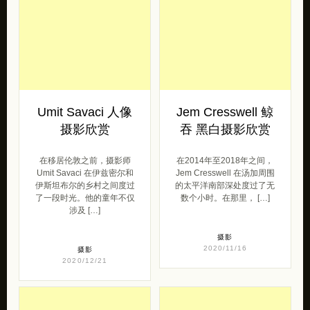
Umit Savaci 人像
Jem Cresswell 鲸
摄影欣赏
吞 黑白摄影欣赏
在移居伦敦之前，摄影师
在2014年至2018年之间，
Umit Savaci 在伊兹密尔和
Jem Cresswell 在汤加周围
伊斯坦布尔的乡村之间度过
的太平洋南部深处度过了无
了一段时光。他的童年不仅
数个小时。在那里， […]
涉及 […]
摄影
2020/11/16
摄影
2020/12/21