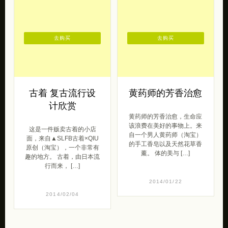
去购买
去购买
古着 复古流行设
黄药师的芳香治愈
计欣赏
黄药师的芳香治愈，生命应
该浪费在美好的事物上。来
这是一件贩卖古着的小店
自一个男人黄药师（淘宝）
面，来自▲SLFB古着×QIU
的手工香皂以及天然花草香
原创（淘宝），一个非常有
薰。 体的美与 […]
趣的地方。 古着，由日本流
行而来， […]
2014/01/22
2014/02/04