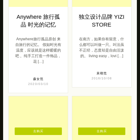
Anywhere 旅行孤
独立设计品牌 YIZI
品 时光的记忆
STORE
Anywhere旅行孤品原创 来
在南方，如果你有留意，什
自旅行的记忆。 假如时光有
么都可以叫做一只。叫法虽
温度，应该就是这样暖暖的
不正经，态度却是自由活泼
吧 。纯手工打造一件饰品，
的。 living easy，lovi […]
花 […]
呆萌范
2016/10/08
森女范
2020/03/10
去购买
去购买