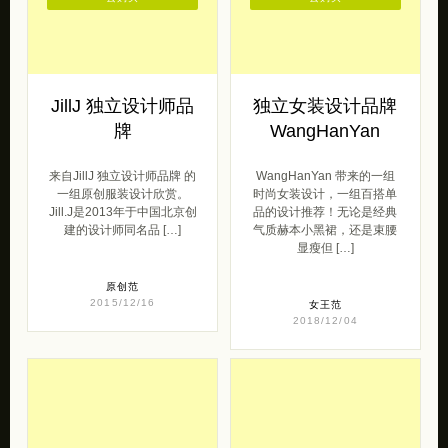
JillJ 独立设计师品
独立女装设计品牌
牌
WangHanYan
来自JillJ 独立设计师品牌 的
WangHanYan 带来的一组
一组原创服装设计欣赏。
时尚女装设计，一组百搭单
Jill.J是2013年于中国北京创
品的设计推荐！无论是经典
建的设计师同名品 […]
气质赫本小黑裙，还是束腰
显瘦但 […]
原创范
2015/12/16
女王范
2018/12/04