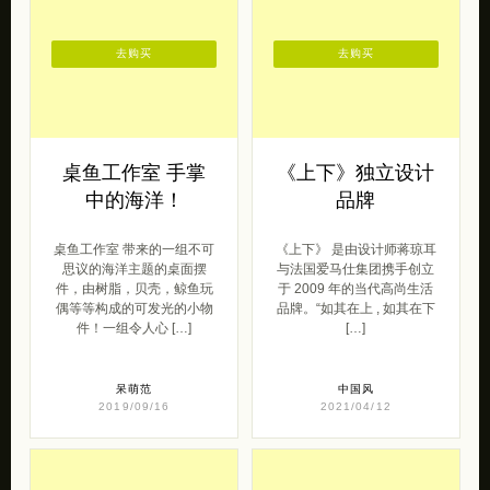
去购买
去购买
桌鱼工作室 手掌
《上下》独立设计
中的海洋！
品牌
桌鱼工作室 带来的一组不可
《上下》 是由设计师蒋琼耳
思议的海洋主题的桌面摆
与法国爱马仕集团携手创立
件，由树脂，贝壳，鲸鱼玩
于 2009 年的当代高尚生活
偶等等构成的可发光的小物
品牌。“如其在上 , 如其在下
件！一组令人心 […]
[…]
呆萌范
中国风
2019/09/16
2021/04/12