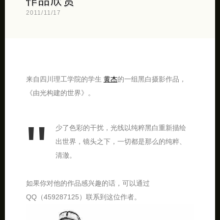
作品欣赏
2011/11/17
来自四川理工学院的学生
黄杰
的一组黑白摄影作品，
《由光构建的世界》。
少了色彩的干扰，光线以纯粹黑白重新描绘
出世界，镜头之下，一切都是那么的纯粹、
清澈。
如果你对他的作品感兴趣的话，可以通过
QQ（459287125）联系到这位作者。