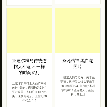
亚速尔群岛传统连
圣诞精神 黑白老
帽大斗篷 不一样
照片
的时尚流行
一组迷人的老照片，关于圣
诞节，这些黑白镜头记录了
亚速尔群岛指北大西洋中部
1895年至1930年代的“圣诞
的9个岛屿，面积约为2344
节精神”！圣诞老人，圣诞
平方公里，人口只有15万出
树，孩 […]
头，现属葡萄牙。上世纪30
年代之 […]