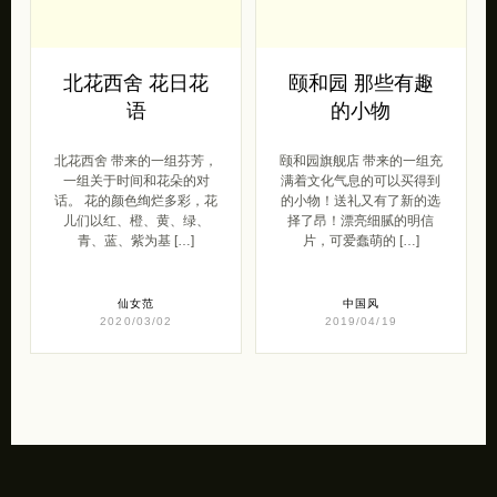
北花西舍 花日花
颐和园 那些有趣
语
的小物
北花西舍 带来的一组芬芳，
颐和园旗舰店 带来的一组充
一组关于时间和花朵的对
满着文化气息的可以买得到
话。 花的颜色绚烂多彩，花
的小物！送礼又有了新的选
儿们以红、橙、黄、绿、
择了昂！漂亮细腻的明信
青、蓝、紫为基 […]
片，可爱蠢萌的 […]
仙女范
中国风
2020/03/02
2019/04/19