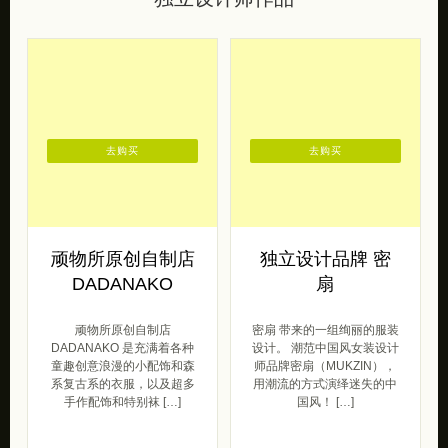
去购买
去购买
顽物所原创自制店
独立设计品牌 密
DADANAKO
扇
顽物所原创自制店
密扇 带来的一组绚丽的服装
DADANAKO 是充满着各种
设计。 潮范中国风女装设计
童趣创意浪漫的小配饰和森
师品牌密扇（MUKZIN），
系复古系的衣服，以及超多
用潮流的方式演绎迷失的中
手作配饰和特别袜 […]
国风！ […]