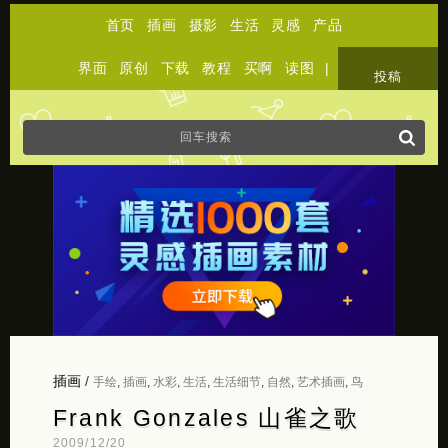
首页
插画
摄影
生活
灵感
产品
界面
原创
下载
教程
买啊
读图
|
关于
投稿
插画
/
手绘
,
插画
,
水彩
,
生活
,
生活细节
,
自然
,
艺术插画
,
鸟
Frank Gonzales 山雀之歌
2009/12/20