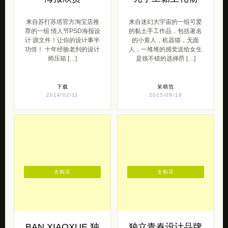
来自苏打苏塔官方淘宝店推
来自迷幻大宇宙的一组可爱
荐的一组 情人节PSD海报设
的黏土手工作品，包括著名
计 源文件！让你的设计事半
的小黄人，机器猫，无面
功倍！ 十年经验老到的设计
人，一堆堆的感觉送给女生
师压箱 […]
是很不错的选择昂 […]
下载
呆萌范
2014/02/11
2015/09/16
去购买
去购买
BAN XIAOXUE 独
独立青春设计品牌