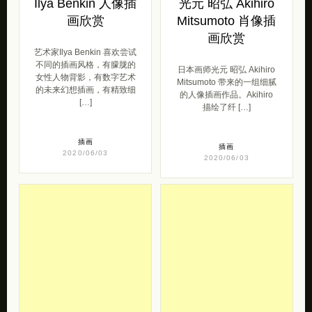
Ilya Benkin 人像插
光元 昭弘 Akihiro
画欣赏
Mitsumoto 肖像插
画欣赏
艺术家Ilya Benkin 喜欢尝试
不同的插画风格，有朦胧的
日本画师光元 昭弘 Akihiro
女性人物背影，有数字艺术
Mitsumoto 带来的一组细腻
的未来幻想插画，有精致细
的人像插画作品。Akihiro
[…]
描绘了纤 […]
插画
插画
2020/06/03
2020/06/03