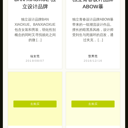
立设计品牌
ABOW暴
独立设计品牌BAN
独立青春设计品牌ABOW暴
XIAOXUE。BANXIAOXUE
带来的一组潮流设计作品。
包含女装和男装，弱化性别
擅长的暗黑系风格，设计师
概念的同时又寻找彼此之间
受到生与死循环的启发，通
的微 […]
过夹克， […]
仙女范
型男范
2019/08/07
2016/12/16
去购买
去购买