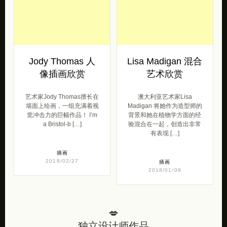
Jody Thomas 人
Lisa Madigan 混合
像插画欣赏
艺术欣赏
艺术家Jody Thomas擅长在
澳大利亚艺术家Lisa
墙面上绘画，一组充满着视
Madigan 将她作为造型师的
觉冲击力的巨幅作品！ I’m
背景和她在植物学方面的经
a Bristol-b […]
验混合在一起，创造出非常
有表现 […]
插画
2018/02/27
插画
2018/01/09
💋
独立设计师作品