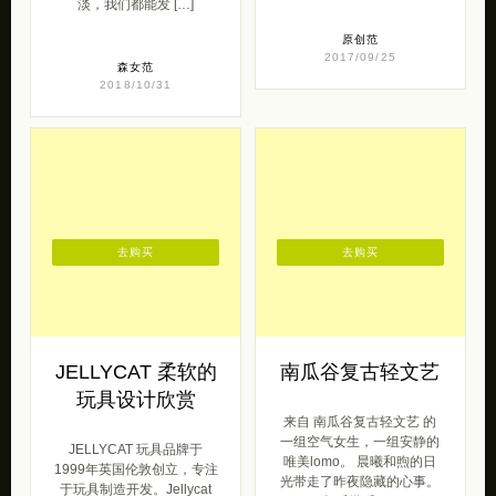
淡，我们都能发 […]
原创范
2017/09/25
森女范
2018/10/31
去购买
去购买
JELLYCAT 柔软的
南瓜谷复古轻文艺
玩具设计欣赏
来自 南瓜谷复古轻文艺 的
一组空气女生，一组安静的
JELLYCAT 玩具品牌于
唯美lomo。 晨曦和煦的日
1999年英国伦敦创立，专注
光带走了昨夜隐藏的心事。
于玩具制造开发。Jellycat