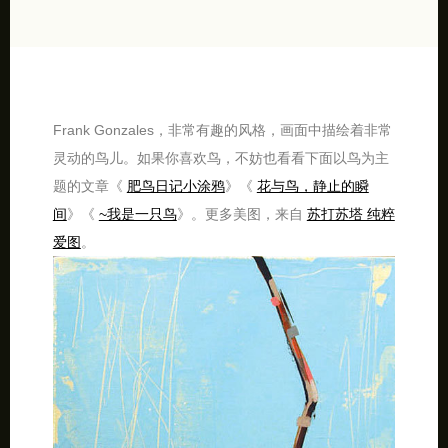
Frank Gonzales，非常有趣的风格，画面中描绘着非常
灵动的鸟儿。如果你喜欢鸟，不妨也看看下面以鸟为主
题的文章《
肥鸟日记小涂鸦
》《
花与鸟，静止的瞬
间
》《
~我是一只鸟
》。更多美图，来自
苏打苏塔 纯粹
爱图
。