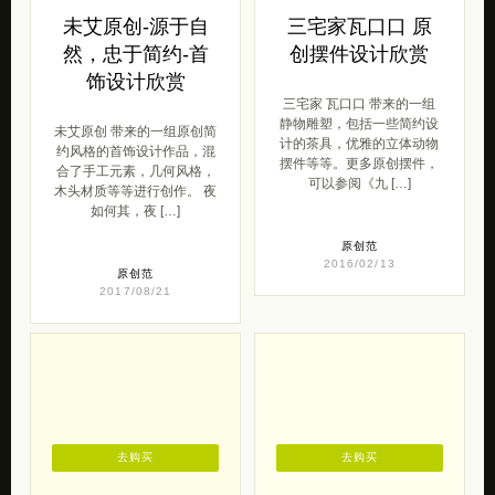
未艾原创-源于自
三宅家瓦口口 原
然，忠于简约-首
创摆件设计欣赏
饰设计欣赏
三宅家 瓦口口 带来的一组
静物雕塑，包括一些简约设
未艾原创 带来的一组原创简
计的茶具，优雅的立体动物
约风格的首饰设计作品，混
摆件等等。更多原创摆件，
合了手工元素，几何风格，
可以参阅《九 […]
木头材质等等进行创作。 夜
如何其，夜 […]
原创范
2016/02/13
原创范
2017/08/21
去购买
去购买