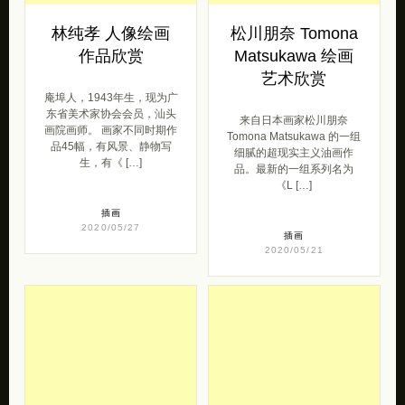
林纯孝 人像绘画
松川朋奈 Tomona
作品欣赏
Matsukawa 绘画
艺术欣赏
庵埠人，1943年生，现为广
东省美术家协会会员，汕头
来自日本画家松川朋奈
画院画师。 画家不同时期作
Tomona Matsukawa 的一组
品45幅，有风景、静物写
细腻的超现实主义油画作
生，有《 […]
品。最新的一组系列名为
《L […]
插画
2020/05/27
插画
2020/05/21