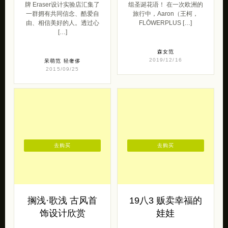
牌 Eraser设计实验店汇集了
组圣诞花语！ 在一次欧洲的
一群拥有共同信念、酷爱自
旅行中，Aaron（王柯，
由、相信美好的人。透过心
FLŌWERPLUS […]
[…]
森女范
2019/12/16
呆萌范
轻奢侈
2015/09/25
去购买
去购买
搁浅·歌浅 古风首
19八3 贩卖幸福的
饰设计欣赏
娃娃