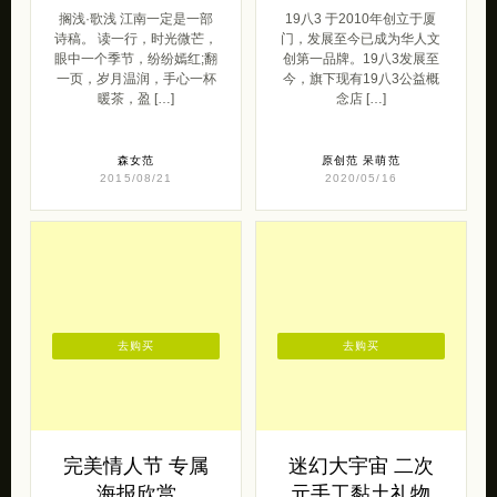
搁浅·歌浅 江南一定是一部
19八3 于2010年创立于厦
诗稿。 读一行，时光微芒，
门，发展至今已成为华人文
眼中一个季节，纷纷嫣红;翻
创第一品牌。19八3发展至
一页，岁月温润，手心一杯
今，旗下现有19八3公益概
暖茶，盈 […]
念店 […]
森女范
原创范
呆萌范
2015/08/21
2020/05/16
去购买
去购买
完美情人节 专属
迷幻大宇宙 二次
海报欣赏
元手工黏土礼物