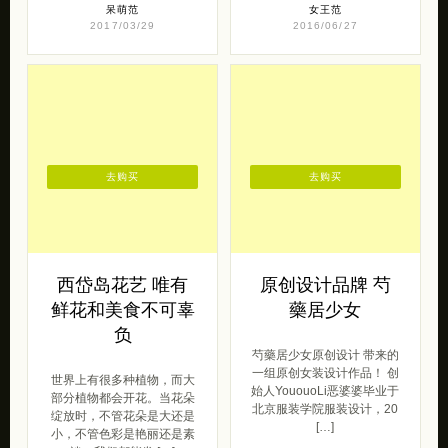
呆萌范
女王范
2017/03/29
2016/06/27
去购买
去购买
西岱岛花艺 唯有
原创设计品牌 芍
鲜花和美食不可辜
藥居少女
负
芍藥居少女原创设计 带来的
一组原创女装设计作品！ 创
世界上有很多种植物，而大
始人YououoLi恶婆婆毕业于
部分植物都会开花。当花朵
北京服装学院服装设计，20
绽放时，不管花朵是大还是
[…]
小，不管色彩是艳丽还是素