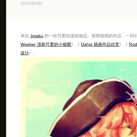
2012/02/01
来自
Jotaku
的一组可爱的漫画做品。很萌很萌的作品，一同
Weeber 清新可爱的小插图
》《
Dahia 插画作品欣赏
》《
Ro
设计
》。