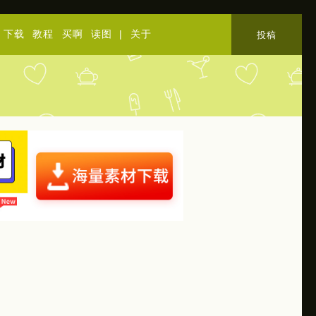
下载
教程
买啊
读图
|
关于
投稿