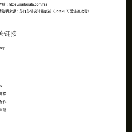
本站：
https://sudasuta.com/rss
请注明来源：
苏打苏塔设计量贩铺
《Jotaku 可爱漫画欣赏》
关链接
map
云
链接
合作
声明