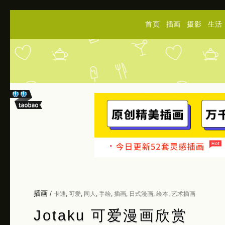
首页
插画
摄影
生活
插画
/
卡通
,
可爱
,
同人
,
手绘
,
插画
,
日式漫画
,
绘本
,
艺术插画
Jotaku 可爱漫画欣赏