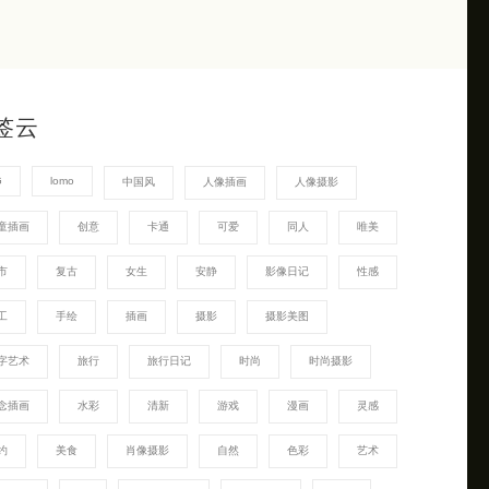
签云
G
lomo
中国风
人像插画
人像摄影
童插画
创意
卡通
可爱
同人
唯美
市
复古
女生
安静
影像日记
性感
工
手绘
插画
摄影
摄影美图
字艺术
旅行
旅行日记
时尚
时尚摄影
念插画
水彩
清新
游戏
漫画
灵感
约
美食
肖像摄影
自然
色彩
艺术