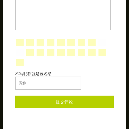
不写昵称就是匿名昂