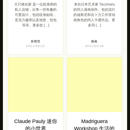
大只猪在家 是一位纹身师的
来自日本艺术家 Tacomaru
私人店铺，出售一些有趣的
的同人漫画创作。包括流行
可爱设计，包括纹身贴纸，
的迪斯尼和吉卜力工作室动
亚克力徽章以及地垫，包包
画角色的同人卡通作品。更
等等。更多纹 […]
多同 […]
呆萌范
插画
2021/04/12
2021/03/29
Claude Pauly 迷你
Madriguera
的小世界
Workshop 生活的