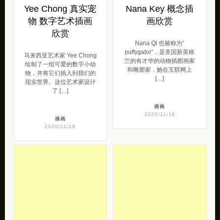
Yee Chong 真实宠
Nana Key 概念插
物 数字艺术插画
画欣赏
欣赏
Nana Qi 也被称为“
puffygator”，是美国新英格
马来西亚艺术家 Yee Chong
兰的有才华的动物插图画家
绘制了一组可爱的数字小动
和雕塑家，她在互联网上
物，并将它们插入到我们的
[…]
现实世界。这位艺术家设计
了 […]
插画
2020/11/16
插画
2020/11/18