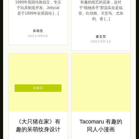
1999年英国伦敦创立，专注
有趣的纸艺的花束，这对
于玩具制造开发。Jellycat
于“植物杀手”那说实在是福
是于1999年在英国伦 […]
音。红丝桃、天堂鸟、尤加
利、香 […]
呆萌范
2021/05/10
森女范
2021/04/12
去购买
《大只猪在家》有
Tacomaru 有趣的
趣的呆萌纹身设计
同人小漫画