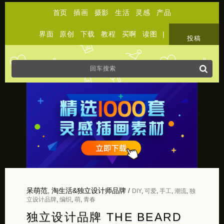
首页
插画
摄影
生活
灵感
产品
界面
原创
下载
教程
买啊
读图
|
关于
投稿
呆萌范
,
淘生活&独立设计师品牌
/
DIY
,
可爱
,
手工
,
潮流
,
独
立设计品牌
,
编织
,
萌
,
青春
独立设计品牌 THE BEARD