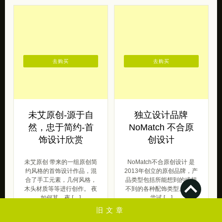
去购买
去购买
未艾原创-源于自
独立设计品牌
然，忠于简约-首
NoMatch 不合原
饰设计欣赏
创设计
未艾原创 带来的一组原创简
NoMatch不合原创设计 是
约风格的首饰设计作品，混
2013年创立的原创品牌，产
合了手工元素，几何风格，
品类型包括所能想到的或想
木头材质等等进行创作。 夜
不到的各种配饰类型。希望
如何其，夜 […]
尝试 […]
旧文章