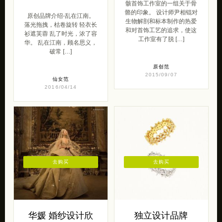
骸首饰工作室的一组关于骨
骼的印象。 设计师尹相锟对
原创品牌介绍-乱在江南。
生物解剖和标本制作的热爱
落光拖拽，枯卷旋转 轻衣长
和对首饰工艺的追求，使这
衫遮芙蓉 乱了时光，浓了容
工作室有了脱 […]
华。 乱在江南，顾名思义，
破常 […]
原创范
2015/09/07
仙女范
2016/04/14
去购买
去购买
华媛 婚纱设计欣
独立设计品牌