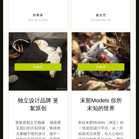
轻奢侈
森女范
2016/12/06
2019/09/16
去购买
去购买
独立设计品牌 斐
末那Models 你所
絮原创
未知的世界
斐絮原创文艺棉麻 ，感谢遇
来自末那Models（淘宝）的
见我们的片刻停留，将传统
一组原创设计手办，从一开
元素融于现代设计，做不一
始就关注末那，令人心动/心