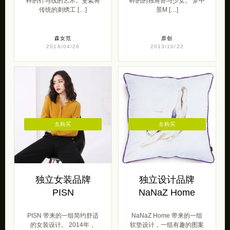
样的针与线的艺术。斐絮将
碎的的独角兽与少女。 梦中
传统的刺绣工 […]
景M […]
森女范
原创
2018/04/26
2013/10/22
去购买
去购买
独立女装品牌
独立设计品牌
PISN
NaNaZ Home
PISN 带来的一组简约舒适
NaNaZ Home 带来的一组
的女装设计。 2014年，
软垫设计，一组有趣的图案