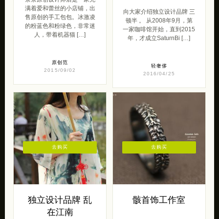
满着爱和蕾丝的小店铺，出
向大家介绍独立设计品牌 三
售原创的手工包包。冰激凌
顿半 。 从2008年9月，第
的粉蓝色和粉绿色，非常迷
一家咖啡馆开始，直到2015
人，带着机器猫 […]
年，才成立SaturnBi […]
原创范
轻奢侈
2015/09/02
2016/04/25
去购买
去购买
独立设计品牌 乱
骸首饰工作室
在江南