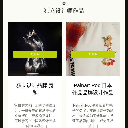
💋
独立设计师作品
去购买
去购买
独立设计品牌 宽
Palnart Poc 日本
和
饰品品牌设计作品
宽和 带来的一组香炉香薰设
Palnart Poc 是社长养的鸭
计，一组安静的充满禅意的
子的名字，被设计是作为题
立体摆件。更多禅意设计，
材并最终成为了畅销款，见
可以参阅《中国风设计品牌
证了品牌的成长，成为了品
山水间茶器 […]
牌 […]