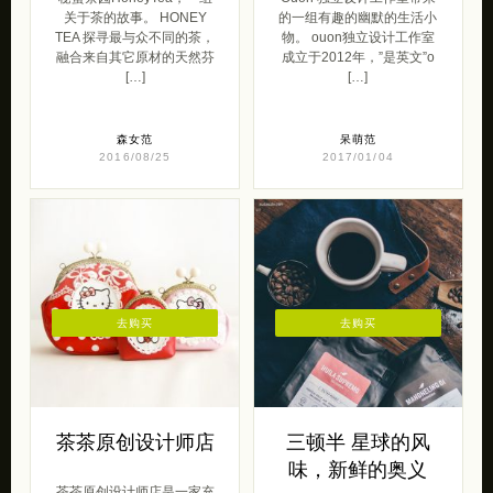
关于茶的故事。 HONEY
的一组有趣的幽默的生活小
TEA 探寻最与众不同的茶，
物。 ouon独立设计工作室
融合来自其它原材的天然芬
成立于2012年，”是英文”o
[…]
[…]
森女范
呆萌范
2016/08/25
2017/01/04
去购买
去购买
茶茶原创设计师店
三顿半 星球的风
味，新鲜的奥义
茶茶原创设计师店是一家充