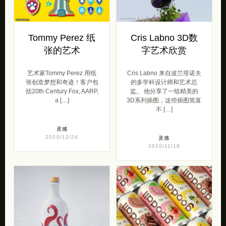
Tommy Perez 纸
Cris Labno 3D数
张的艺术
字艺术欣赏
艺术家Tommy Perez 用纸
Cris Labno 来自波兰塔诺夫
张创造梦想和奇迹！客户包
的多学科设计师和艺术总
括20th Century Fox, AARP,
监。 他分享了一组精美的
a […]
3D系列插图，这些插图简直
不 […]
灵感
2020/12/24
灵感
2020/11/18