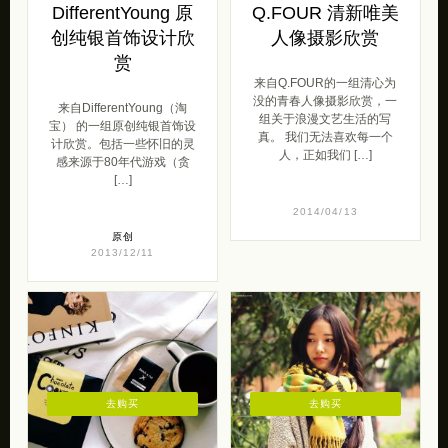
DifferentYoung 原
Q.FOUR 清新唯美
创纯银首饰设计欣
人像摄影欣赏
赏
来自Q.FOUR的一组清心为
没的青春人像摄影欣赏，一
来自DifferentYoung（淘
组关于浪漫文艺生活的写
宝） 的一组原创纯银首饰设
真。 我们无法喜欢每一个
计欣赏。包括一些怀旧的灵
人，正如我们 […]
感来源于80年代游戏（贪
[…]
2014/04/13
原创
2013/12/11
去购买
去购买