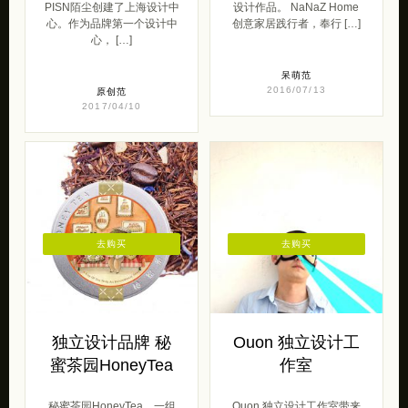
PISN陌尘创建了上海设计中
设计作品。 NaNaZ Home
心。作为品牌第一个设计中
创意家居践行者，奉行 […]
心， […]
呆萌范
2016/07/13
原创范
2017/04/10
去购买
去购买
独立设计品牌 秘
Ouon 独立设计工
蜜茶园HoneyTea
作室
秘蜜茶园HoneyTea，一组
Ouon 独立设计工作室带来