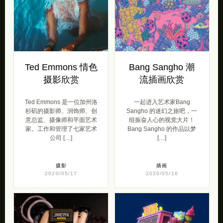
Ted Emmons 情色
Bang Sangho 潮
摄影欣赏
流插画欣赏
Ted Emmons 是一位加州洛
一起进入艺术家Bang
杉矶的摄影师、润饰师、创
Sangho 的迷幻之旅吧，一
意总监、摄像师和平面艺术
组振奋人心的视觉大片！
家。工作和管理了七家艺术
Bang Sangho 的作品以梦
公司 […]
[…]
摄影
插画
2020/05/17
2020/05/16