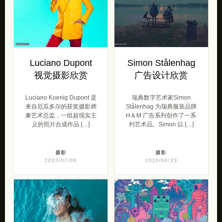
Luciano Dupont
Simon Stålenhag
视觉摄影欣赏
广告设计欣赏
Luciano Koenig Dupont 是
瑞典数字艺术家Simon
来自厄瓜多尔的获奖摄影师
Stålenhag 为瑞典服装品牌
兼艺术总监，一组超现实主
H＆M 广告系列创作了一系
义的照片合成作品 […]
列艺术品。Simon 以 […]
摄影
摄影
2020/07/06
2020/06/23