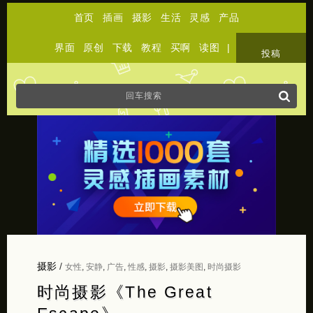
首页
插画
摄影
生活
灵感
产品
界面
原创
下载
教程
买啊
读图
|
关于
投稿
摄影
/
女性
,
安静
,
广告
,
性感
,
摄影
,
摄影美图
,
时尚摄影
时尚摄影《The Great