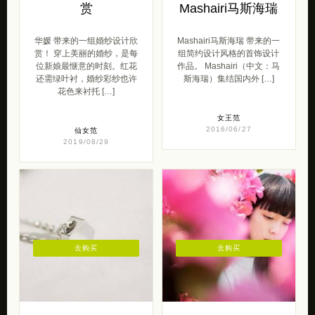
赏
Mashairi马斯海瑞
华媛 带来的一组婚纱设计欣
Mashairi马斯海瑞 带来的一
赏！ 穿上美丽的婚纱，是每
组简约设计风格的首饰设计
位新娘最惬意的时刻。红花
作品。 Mashairi（中文：马
还需绿叶衬，婚纱彩纱也许
斯海瑞）集结国内外 […]
花色来衬托 […]
女王范
2016/06/27
仙女范
2019/08/29
去购买
去购买