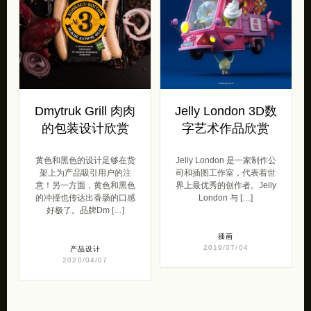
Dmytruk Grill 肉肉
Jelly London 3D数
的包装设计欣赏
字艺术作品欣赏
黄色和黑色的设计足够在货
Jelly London 是一家制作公
架上为产品吸引用户的注
司和插图工作室，代表着世
意！另一方面，黄色和黑色
界上最优秀的创作者。Jelly
的冲撞也传达出香肠的口感
London 与 […]
好极了。品牌Dm […]
插画
2019/07/04
产品设计
2020/04/07