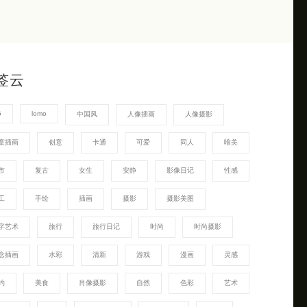
签云
G
lomo
中国风
人像插画
人像摄影
童插画
创意
卡通
可爱
同人
唯美
市
复古
女生
安静
影像日记
性感
工
手绘
插画
摄影
摄影美图
字艺术
旅行
旅行日记
时尚
时尚摄影
念插画
水彩
清新
游戏
漫画
灵感
约
美食
肖像摄影
自然
色彩
艺术