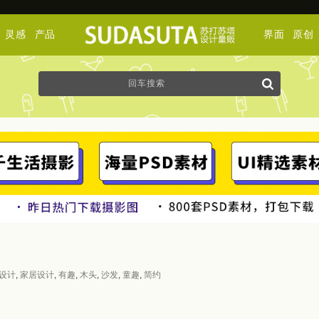
灵感
产品
界面
原创
设计
,
家居设计
,
有趣
,
木头
,
沙发
,
童趣
,
简约