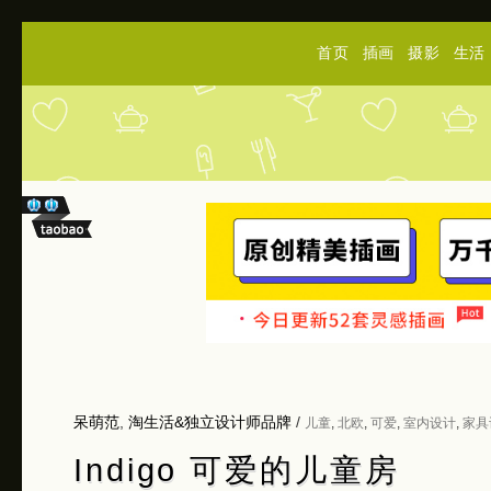
首页
插画
摄影
生活
呆萌范
,
淘生活&独立设计师品牌
/
儿童
,
北欧
,
可爱
,
室内设计
,
家具
Indigo 可爱的儿童房