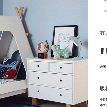
艺
黑
有
读图
版
非特
本文