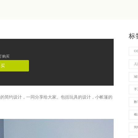
标
C
可购买
儿
购买
城
手
的简约设计，一同分享给大家。包括玩具的设计，小帐篷的
数
概
简