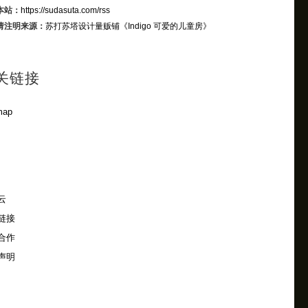
本站：
https://sudasuta.com/rss
请注明来源：
苏打苏塔设计量贩铺
《Indigo 可爱的儿童房》
关链接
map
云
链接
合作
声明