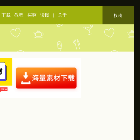
下载
教程
买啊
读图
|
关于
投稿