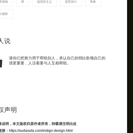
术插画
萌
超现实主义
造型设计
青春
白摄影
人说
请你们把努力用于帮助别人，承认自己的弱比歌颂自己的
强更重要，人活着要与人互相帮助。
权声明
殊说明，本文版权归原作者所有，转载请注明出处
链接：
https://sudasuta.com/indigo-design.html