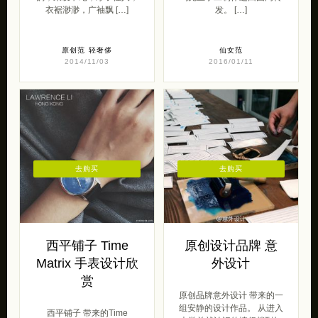
衣裾渺渺，广袖飘 […]
发。 […]
原创范
轻奢侈
仙女范
2014/11/03
2016/01/11
去购买
去购买
西平铺子 Time
原创设计品牌 意
Matrix 手表设计欣
外设计
赏
原创品牌意外设计 带来的一
组安静的设计作品。 从进入
西平铺子 带来的Time