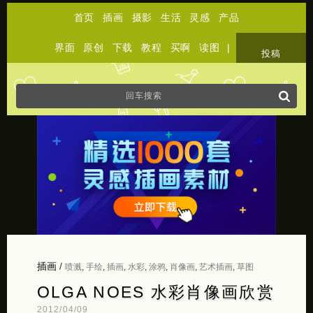
首页
插画
摄影
生活
灵感
产品
界面
原创
下载
教程
买啊
读图
|
关于
投稿
插画
/
喷溅
,
手绘
,
插画
,
水彩
,
涂鸦
,
肖像画
,
艺术插画
,
草图
OLGA NOES 水彩肖像画欣赏
2012/04/09