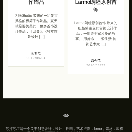
作饰品
Larmo朗睦原创首
饰
为晚Studio 带来的一组复古
风格的极简手作饰品。夏天
Larmo朗睦原创首饰 带来的
就是要美美的！更多首饰设
一组极简主义的首饰设计作
计作品，可以参阅《独立首
品，一组关于家和爱的故
饰设计 […]
事。 用首饰——爱生活 首
饰艺术家 […]
仙女范
2017/05/04
原创范
2016/06/22
💋
苏打苏塔是一个关于创意设计，设计，插画，艺术摄影，lomo，素材，教程，