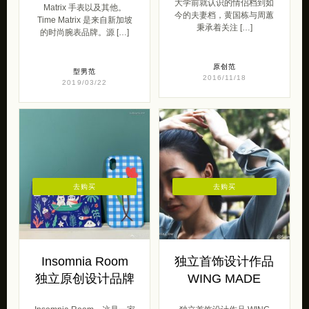
大学前就认识的情侣档到如
Matrix 手表以及其他。
今的夫妻档，黄国栋与周蕙
Time Matrix 是来自新加坡
秉承着关注 […]
的时尚腕表品牌。源 […]
原创范
型男范
2016/11/18
2019/03/22
去购买
去购买
Insomnia Room
独立首饰设计作品
独立原创设计品牌
WING MADE