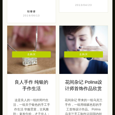
2013/04/23
轻奢侈
2016/06/13
去购买
去购买
良人手作 纯银的
花间杂记 Polina设
手作生活
计师首饰作品欣赏
这是良人的一组的简约生
花间杂记 带来的一组乌克兰
活，一组关于银色的手工手
手作，一组用细腻色彩的手
作生活 华服霓裳，古风雅
工首饰设计作品。 Polina
韵；束发巾纶，才子佳人；
乌克兰手工制作运回国内转