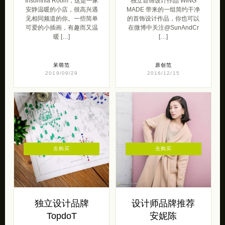
Insomnia Room，这是一家
独立首饰设计作品 WING
安静温暖的小店，很高兴遇
MADE 带来的一组简约干净
见相同频道的你。一些简单
的首饰设计作品，你也可以
可爱的小插画，有趣而又温
在微博中关注@SunAndCr
暖 […]
[…]
呆萌范
原创范
2019/09/29
2016/12/15
去购买
去购买
独立设计品牌
设计师品牌推荐
TopdoT
安妮陈