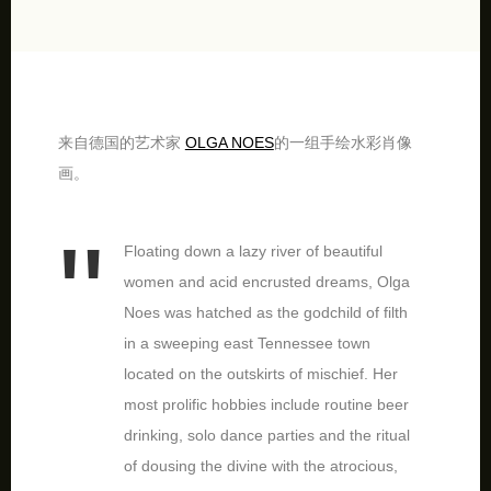
来自德国的艺术家
OLGA NOES
的一组手绘水彩肖像
画。
Floating down a lazy river of beautiful
women and acid encrusted dreams, Olga
Noes was hatched as the godchild of filth
in a sweeping east Tennessee town
located on the outskirts of mischief. Her
most prolific hobbies include routine beer
drinking, solo dance parties and the ritual
of dousing the divine with the atrocious,