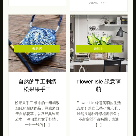
2020/06/22
去购买
去购买
自然的手工刺绣
Flower Isle 绿意萌
松果果手工
萌
松果果手工 带来的一组精致
Flower Isle 绿意萌萌的生活
细腻的刺绣作品，灵感来自
态度！ 给自己些小快乐吧，
于自然花草，以及经典绘画
雖然只是种种绿植养养鱼；
艺术！ 深宅里的女子抒情，
不占空間不占時間，也適
一针一线的 […]
[…]