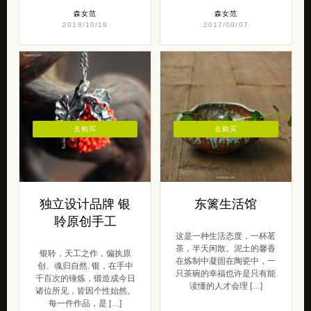
森女范
森女范
2018/10/19
2017/09/07
去购买
去购买
独立设计品牌 银
东篱生活馆
聆原创手工
这是一种生活态度，一杯茗
茶，半天闲散。泥土的馨香
银聆，天工之作，偏执原
在炼制中凝固在陶瓷中，一
创、魂归自然. 银，在手中
只茶碗的幸福也许是只有能
千百次的锤炼，锻造成今日
读懂的人才会理 […]
诸位所见，皆因个性始然。
每一件作品，是 […]