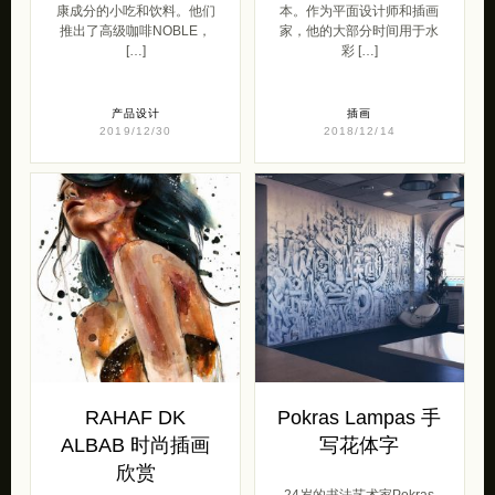
康成分的小吃和饮料。他们
本。作为平面设计师和插画
推出了高级咖啡NOBLE，
家，他的大部分时间用于水
[…]
彩 […]
产品设计
插画
2019/12/30
2018/12/14
RAHAF DK
Pokras Lampas 手
ALBAB 时尚插画
写花体字
欣赏
24岁的书法艺术家Pokras