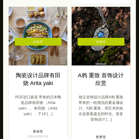
去购买
去购买
陶瓷设计品牌有田
A鸦 重致 首饰设计
烧 Arita yaki
欣赏
RGF进口家居 带来的日本陶
独立首饰设计品牌A鸦 重致
瓷品牌有田烧 （Arita
带来的一组潮流的重金属设
yaki）。 有田烧 （Arita
计。A鸦 重致，用艺术的执
yaki），于16 […]
念追逐着逝去的时光。更多
首饰设计 […]
原创范
2019/09/16
型男范