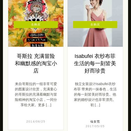
去购买
去购买
哥斯拉 充满冒险
Isabufei 衣纱布菲
和幽默感的淘宝小
生活的每一刻皆美
店
好而珍贵
来自哥斯拉的一组非常可爱
独立女装设计isabufei衣纱
的图案设计欣赏，充满童心
布菲 带来的一抹春色，生活
的哥斯拉的充满着幽默与冒
的每一刻皆美好而珍贵。他
险精神的淘宝小店，一同分
家的婚纱设计也非常漂亮。
享给大家。更多 […]
初 […]
2014/06/25
仙女范
2017/05/05