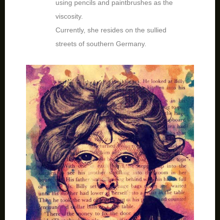
using pencils and paintbrushes as the
viscosity.
Currently, she resides on the sullied
streets of southern Germany.