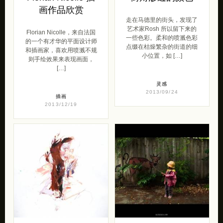
画作品欣赏
走在马德里的街头，发现了
艺术家Rosh 所以留下来的
Florian Nicolle，来自法国
一些色彩。柔和的喷溅色彩
的一个有才华的平面设计师
点缀在枯燥繁杂的街道的细
和插画家，喜欢用喷溅不规
小位置，如 […]
则手绘效果来表现画面，
[…]
灵感
2013/09/24
插画
2013/12/19