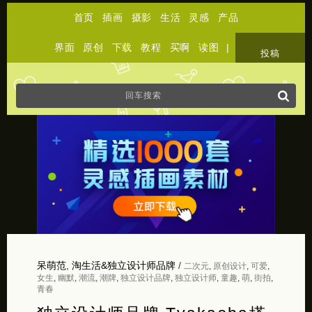
首页
插画
摄影
生活
灵感
产品
界面
原创
下载
教程
买啊
读图
|
关于
投稿
呆萌范
,
淘生活&独立设计师品牌
/
二次元
,
原创设计
,
可爱
,
女生
,
幽默
,
潮流
,
潮牌
,
独立设计品牌
,
独立设计师
,
童趣
,
萌
,
街拍
,
青春