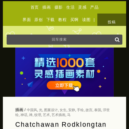
首页
插画
摄影
生活
灵感
产品
界面
原创
下载
教程
买啊
读图
|
关于
投稿
插画
/
中国风
,
光
,
图案设计
,
女生
,
安静
,
手绘
,
故宫
,
泰国
,
浮世
绘
,
神话
,
禅
,
纹理
,
艺术
,
艺术插画
,
马
Chatchawan Rodklongtan