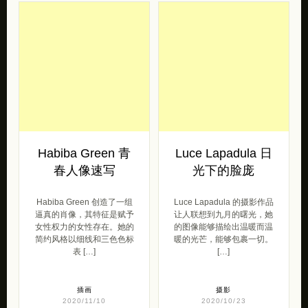
Habiba Green 青
Luce Lapadula 日
春人像速写
光下的脸庞
Habiba Green 创造了一组
Luce Lapadula 的摄影作品
逼真的肖像，其特征是赋予
让人联想到九月的曙光，她
女性权力的女性存在。她的
的图像能够描绘出温暖而温
简约风格以细线和三色色标
暖的光芒，能够包裹一切。
表 […]
[…]
插画
摄影
2020/11/10
2020/10/23