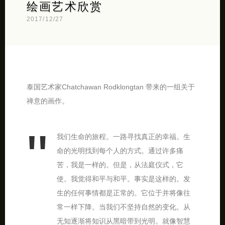
绘画艺术欣赏
2017/12/27
泰国艺术家Chatchawan Rodklongtan 带来的一组关于
禅意的画作。
我们生命的旅程。一路寻找真正的幸福。生
命的光明找到每个人的方式。通过许多痛
苦，我是一样的。但是，从法庭仪式，它
使。我觉得和平与和平。事实是这样的。发
生的任何事情都是正常的。它位于并将像往
常一样下降。当我们不坚持自然的变化。从
无知逐渐将知识从黑暗带到光明。就像智慧