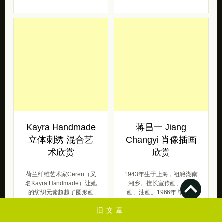
Kayra Handmade
蒋昌一 Jiang
立体刺绣 混合艺
Changyi 肖像插画
术欣赏
欣赏
荷兰纤维艺术家Ceren（又
1943年生于上海，祖籍湖南
名Kayra Handmade）让她
湘乡。擅长宣传画、水粉
的纺织元素超越了圆形画
画、油画。1966年 毕业于
布。她用松散的头发和织物
南京艺术学院美术系。历任
旧文章
[…]
上海美术 […]