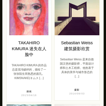
TAKAHIRO
Sebastian Weiss
KIMURA 迷失在人
建筑摄影欣赏
脸中
Sebastian Weiss 是来自德
国汉堡的摄影师，平面设计
TAKAHIRO KIMURA 的作品
师和土木工程师。他热衷于
总是混沌破碎的，描绘了一
具体的美学与城市形态的
张张陌生而熟悉的面孔。
[…]
KIMSNAKE(キムス […]
摄影
插画
2014/09/03
2015/04/16