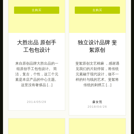
去购买
去购买
大胜出品 原创手
独立设计品牌 斐
工包包设计
絮原创
来自原创品牌大胜出品的一
斐絮原创文艺棉麻 ，感谢遇
组原创手工包包设计。 简
见我们的片刻停留，将传统
洁，复古，个性，这三个元
元素融于现代设计，做不一
素是本店产品的中心主题。
样的针与线的艺术。斐絮将
这里没有奢侈品 […]
传统的刺绣工 […]
2014/05/29
森女范
2018/04/26