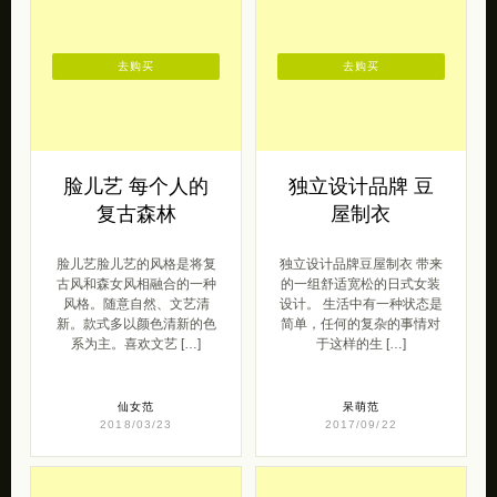
去购买
去购买
脸儿艺 每个人的
独立设计品牌 豆
复古森林
屋制衣
脸儿艺脸儿艺的风格是将复
独立设计品牌豆屋制衣 带来
古风和森女风相融合的一种
的一组舒适宽松的日式女装
风格。随意自然、文艺清
设计。 生活中有一种状态是
新。款式多以颜色清新的色
简单，任何的复杂的事情对
系为主。喜欢文艺 […]
于这样的生 […]
仙女范
呆萌范
2018/03/23
2017/09/22