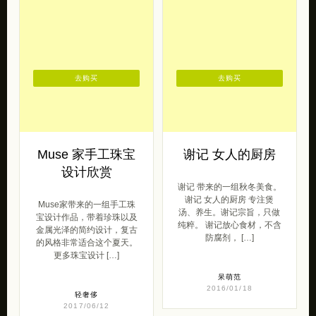
去购买
去购买
Muse 家手工珠宝
谢记 女人的厨房
设计欣赏
谢记 带来的一组秋冬美食。
谢记 女人的厨房 专注煲
Muse家带来的一组手工珠
汤、养生。谢记宗旨，只做
宝设计作品，带着珍珠以及
纯粹。 谢记放心食材，不含
金属光泽的简约设计，复古
防腐剂， […]
的风格非常适合这个夏天。
更多珠宝设计 […]
呆萌范
2016/01/18
轻奢侈
2017/06/12