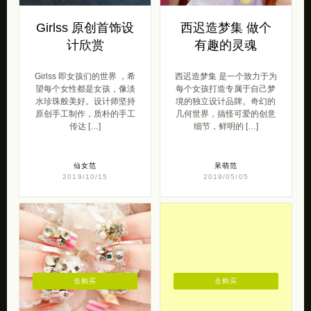
Girlss 原创首饰设
西迟造梦集 做个
计欣赏
有趣的灵魂
Girlss 即女孩们的世界 ，希
西迟造梦集 是一个致力于为
望每个女性都是女孩，像淡
每个女孩打造专属于自己梦
水珍珠般美好。设计师坚持
境的独立设计品牌。奇幻的
原创手工制作，质朴的手工
几何世界，搞怪可爱的创意
传达 […]
细节，鲜明的 […]
仙女范
呆萌范
2019/10/15
2019/05/05
去购买
去购买