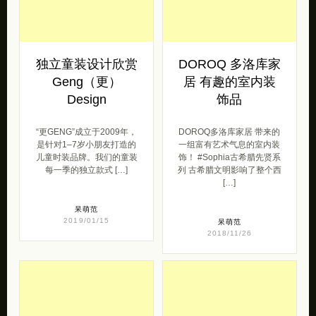
独立童装设计欣赏
DOROQ 多洛库家
Geng（更）
居 有趣的室内装
Design
饰品
“更GENG”成立于2009年，
DOROQ多洛库家居 带来的
是针对1–7岁小朋友打造的
一组富有艺术气息的室内装
儿童时装品牌。我们的童装
饰！ #Sophia古希腊先贤系
每一季的独立款式 […]
列 古希腊文明影响了整个西
[…]
呆萌范
2019/01/15
呆萌范
2018/11/26