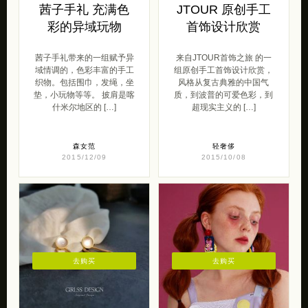
茜子手礼 充满色
JTOUR 原创手工
彩的异域玩物
首饰设计欣赏
茜子手礼带来的一组赋予异
来自JTOUR首饰之旅 的一
域情调的，色彩丰富的手工
组原创手工首饰设计欣赏，
织物。包括围巾，发绳，坐
风格从复古典雅的中国气
垫，小玩物等等。 披肩是喀
质，到波普的可爱色彩，到
什米尔地区的 […]
超现实主义的 […]
森女范
轻奢侈
2015/12/09
2015/10/08
去购买
去购买