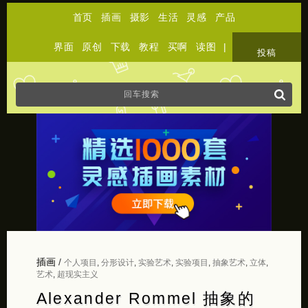
首页
插画
摄影
生活
灵感
产品
界面
原创
下载
教程
买啊
读图
|
关于
投稿
插画
/
个人项目
,
分形设计
,
实验艺术
,
实验项目
,
抽象艺术
,
立体
,
艺术
,
超现实主义
Alexander Rommel 抽象的