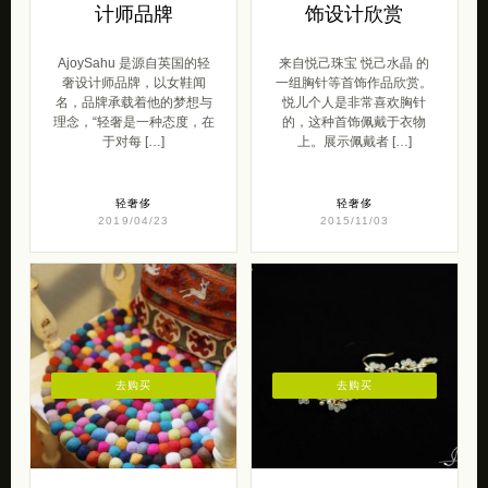
计师品牌
饰设计欣赏
AjoySahu 是源自英国的轻
来自悦己珠宝 悦己水晶 的
奢设计师品牌，以女鞋闻
一组胸针等首饰作品欣赏。
名，品牌承载着他的梦想与
悦儿个人是非常喜欢胸针
理念，“轻奢是一种态度，在
的，这种首饰佩戴于衣物
于对每 […]
上。展示佩戴者 […]
轻奢侈
轻奢侈
2019/04/23
2015/11/03
去购买
去购买