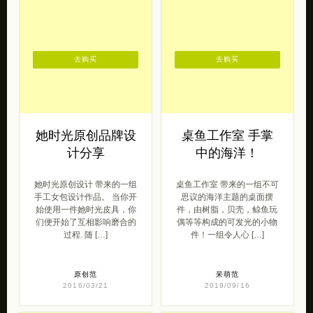
去购买
去购买
她时光原创品牌设
桌鱼工作室 手掌
计分享
中的海洋！
她时光原创设计 带来的一组
桌鱼工作室 带来的一组不可
手工女包设计作品。 当你开
思议的海洋主题的桌面摆
始使用一件她时光皮具，你
件，由树脂，贝壳，鲸鱼玩
们便开始了互相影响磨合的
偶等等构成的可发光的小物
过程. 随 […]
件！一组令人心 […]
原创范
呆萌范
2016/03/21
2019/09/16