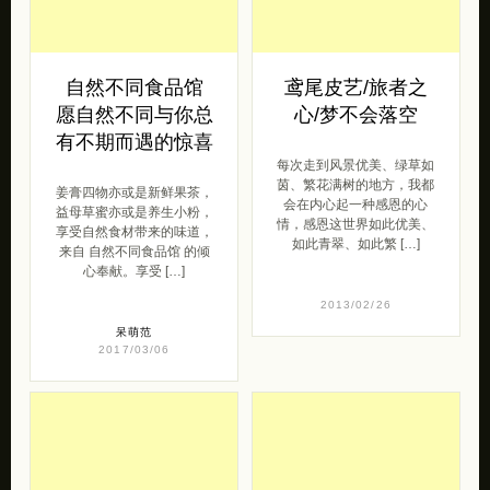
自然不同食品馆
鸢尾皮艺/旅者之
愿自然不同与你总
心/梦不会落空
有不期而遇的惊喜
每次走到风景优美、绿草如
茵、繁花满树的地方，我都
姜膏四物亦或是新鲜果茶，
会在内心起一种感恩的心
益母草蜜亦或是养生小粉，
情，感恩这世界如此优美、
享受自然食材带来的味道，
如此青翠、如此繁 […]
来自 自然不同食品馆 的倾
心奉献。享受 […]
2013/02/26
呆萌范
2017/03/06