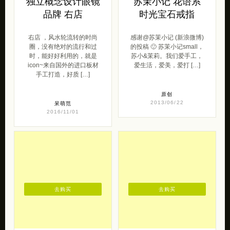
独立概念设计眼镜
苏茉小记 花语系
品牌 右店
时光宝石戒指
右店 ，风水轮流转的时尚
感谢@苏茉小记 (新浪微博)
圈，没有绝对的流行和过
的投稿 🙂 苏茉小记small，
时，能好好利用的，就是
苏小&茉莉。我们爱手工，
icon~来自国外的进口板材
爱生活，爱美，爱打 […]
手工打造，好质 […]
原创
2013/06/22
呆萌范
2016/11/01
去购买
去购买