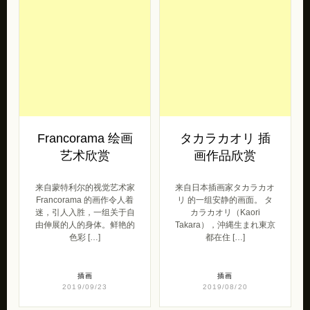
Francorama 绘画
タカラカオリ 插
艺术欣赏
画作品欣赏
来自蒙特利尔的视觉艺术家
来自日本插画家タカラカオ
Francorama 的画作令人着
リ 的一组安静的画面。 タ
迷，引人入胜，一组关于自
カラカオリ（Kaori
由伸展的人的身体。鲜艳的
Takara），沖縄生まれ東京
色彩 […]
都在住 […]
插画
插画
2019/09/23
2019/08/20