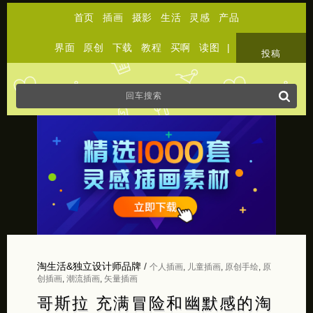
首页
插画
摄影
生活
灵感
产品
界面
原创
下载
教程
买啊
读图
|
关于
投稿
淘生活&独立设计师品牌
/
个人插画
,
儿童插画
,
原创手绘
,
原
创插画
,
潮流插画
,
矢量插画
哥斯拉 充满冒险和幽默感的淘