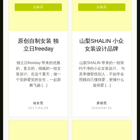
去购买
去购买
原创自制女装 独
山梨SHALIN 小众
立日freeday
女装设计品牌
独立日freeday 带来的优雅
山梨SHALIN 带来的一组简
的，复古的，细腻的一组女
约干净的小众女装设计。 与
装设计。在这个夏天，做一
其卑微取悦别人，不如学会
个安静爱笑的女生，一起群
照顾自己懂得爱，更懂什么
舞飞扬 […]
值得爱 […]
仙女范
原创范
2017/04/28
2020/06/16