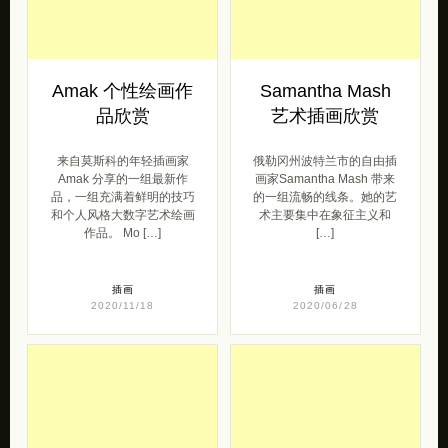
Amak 个性绘画作
Samantha Mash
品欣赏
艺术插画欣赏
来自莫斯科的年轻插画家
俄勒冈州波特兰市的自由插
Amak 分享的一组最新作
画家Samantha Mash 带来
品，一组充满着鲜明的技巧
的一组流畅的线条。她的艺​​
和个人风格大数字艺术绘画
术主要集中在象征主义和
作品。 Mo […]
[…]
插画
插画
2020/11/18
2020/06/28