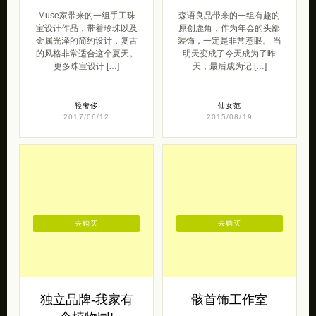
Muse家带来的一组手工珠
森语良品带来的一组有趣的
宝设计作品，带着珍珠以及
原创鹿角，作为年会的头部
金属光泽的简约设计，复古
装饰，一定是非常惹眼。 当
的风格非常适合这个夏天。
明天变成了今天成为了昨
更多珠宝设计 […]
天，最后成为记 […]
轻奢侈
仙女范
2017/06/12
2015/08/19
去购买
去购买
独立品牌-我家有
骸首饰工作室