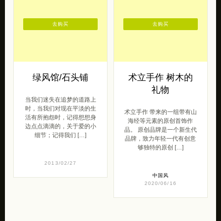
去购买
去购买
绿风馆/石头铺
术立手作 树木的
礼物
当我们迷失在追梦的道路上
时，当我们对现在平淡的生
术立手作 带来的一组带有山
活有所抱怨时，记得想想身
海经等元素的原创首饰作
边点点滴滴的，关于爱的小
品。 原创品牌是一个新生代
细节；记得我们 […]
品牌，致力年轻一代有创意
够独特的原创 […]
2013/02/27
中国风
2020/06/16