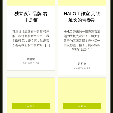
独立设计品牌 右
HALO工作室 无限
手是猫
延长的青春期
独立设计品牌右手是猫 带来
HALO 带来的一组充满着童
的一组清新的女生街拍。 我
趣的手机壳设计！一组关于
们谈生活，爱文艺，珍爱着
青春的无限延期！也包括一
所有与我们相惜的姑娘– […]
些鼠标垫，帽子，帆布袋等
等配件以及 […]
呆萌范
2016/06/28
呆萌范
2019/08/16
去购买
去购买