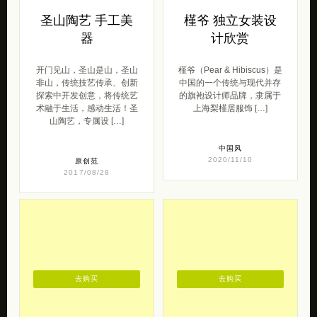
圣山陶艺 手工美
槿爷 独立女装设
器
计欣赏
开门见山，圣山是山，圣山
槿爷（Pear & Hibiscus）是
非山，传统技艺传承、创新
中国的一个传统与现代并存
探索中开发创意，将传统艺
的旗袍设计师品牌，隶属于
术融于生活，感动生活！圣
上海梨槿居服饰 […]
山陶艺，专属设 […]
中国风
2020/11/10
原创范
2017/08/28
去购买
去购买