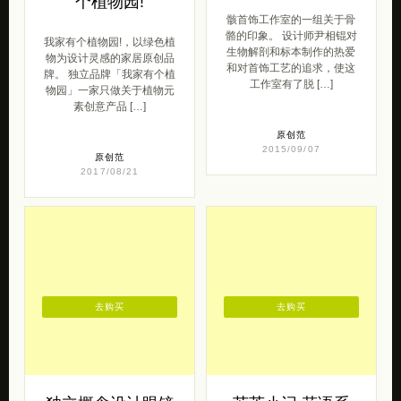
个植物园!
骸首饰工作室的一组关于骨
骼的印象。 设计师尹相锟对
我家有个植物园!，以绿色植
生物解剖和标本制作的热爱
物为设计灵感的家居原创品
和对首饰工艺的追求，使这
牌。 独立品牌「我家有个植
工作室有了脱 […]
物园」一家只做关于植物元
素创意产品 […]
原创范
2015/09/07
原创范
2017/08/21
去购买
去购买