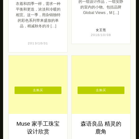
的一组设计作品，一组安静
衣着和四季一样，需求一种
的室内的小物。包括品牌
平衡和更迭，浓淡和冷暖的
Global Views，M […]
相宜。这一季，用杂锦独特
的彩色系列带来盛放的单
品，稍减秋冬的冷 […]
女王范
2016/10/08
2013/10/31
去购买
去购买
Muse 家手工珠宝
森语良品 精灵的
设计欣赏
鹿角