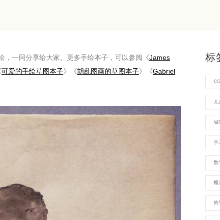
标
绘，一同分享给大家。更多手绘本子，可以参阅《
James
《
可爱的手绘草图本子
》《
胡乱图画的草图本子
》《
Gabriel
C
儿
城
手
数
概
简