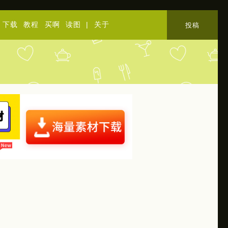
下载
教程
买啊
读图
|
关于
投稿