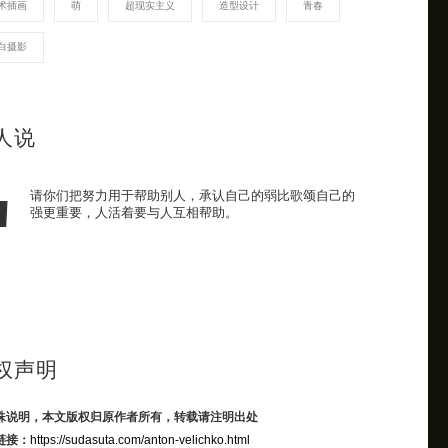
术插画
萌
超现实主义
造型设计
青春
白摄影
人说
请你们把努力用于帮助别人，承认自己的弱比歌颂自己的
强更重要，人活着要与人互相帮助。
权声明
殊说明，本文版权归原作者所有，转载请注明出处
链接：
https://sudasuta.com/anton-velichko.html