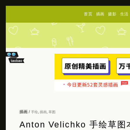
首页
插画
摄影
生活
插画
/
手绘
,
插画
,
草图
Anton Velichko 手绘草