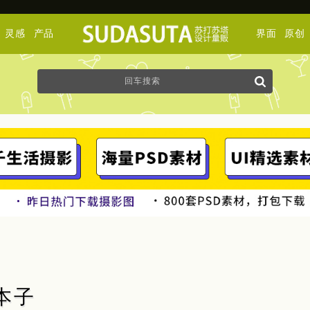
灵感
产品
界面
原创
图本子