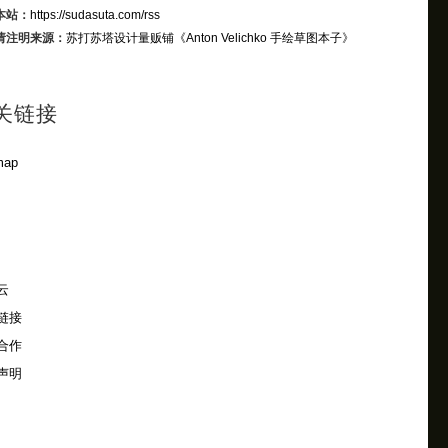
本站：
https://sudasuta.com/rss
请注明来源：
苏打苏塔设计量贩铺
《Anton Velichko 手绘草图本子》
关链接
map
云
链接
合作
声明