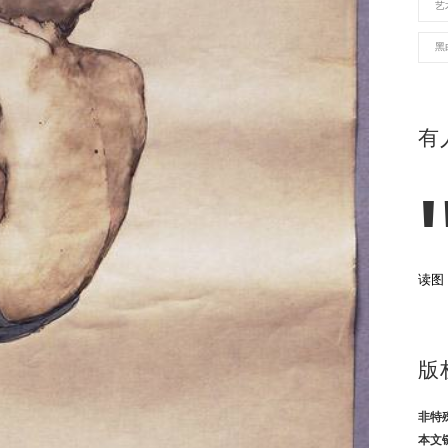
艺
黑
有
读图
版
非特
本文