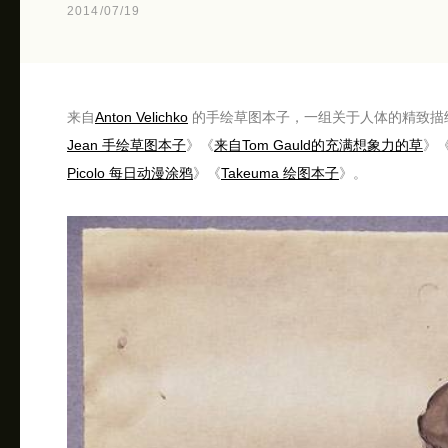
2014/07/19
来自
Anton Velichko
的手绘草图本子，一组关于人体的精致描
Jean 手绘草图本子
》《
来自Tom Gauld的充满想象力的草
》
Picolo 每日动漫涂鸦
》《
Takeuma 绘图本子
》。