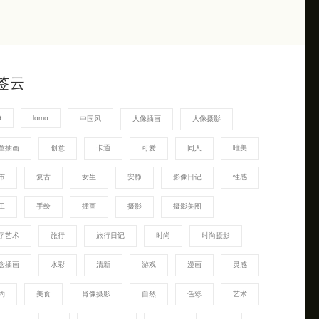
签云
G
lomo
中国风
人像插画
人像摄影
童插画
创意
卡通
可爱
同人
唯美
市
复古
女生
安静
影像日记
性感
工
手绘
插画
摄影
摄影美图
字艺术
旅行
旅行日记
时尚
时尚摄影
念插画
水彩
清新
游戏
漫画
灵感
约
美食
肖像摄影
自然
色彩
艺术