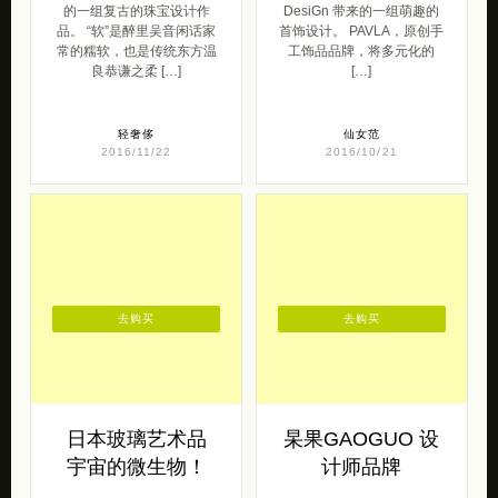
的一组复古的珠宝设计作
DesiGn 带来的一组萌趣的
品。 “软”是醉里吴音闲话家
首饰设计。 PAVLA，原创手
常的糯软，也是传统东方温
工饰品品牌，将多元化的
良恭谦之柔 […]
[…]
轻奢侈
仙女范
2016/11/22
2016/10/21
去购买
去购买
日本玻璃艺术品
杲果GAOGUO 设
宇宙的微生物！
计师品牌