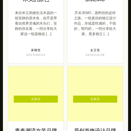
来自米立风物生活木器的一
芥末JEMO，面料控的必经
组安静的原木色，似乎是带
之路。一组真丝的独立设计
着自然界灵魂的木头们，安
作品，亦或是性感的，干练
静的存在着，一同分享给大
的，简约的，一同分享给大
家这一组器物设 […]
家。更多独立 […]
呆萌范
女王范
2015/06/23
2016/10/28
去购买
去购买
青春潮流女装品牌
原创首饰设计品牌