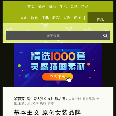
首页
插画
摄影
生活
灵感
产品
界面
原创
下载
教程
买啊
读图
|
关于
投稿
呆萌范
,
淘生活&独立设计师品牌
/
人像摄影
,
原创品牌
,
女
生
,
服装设计
,
简约
,
街拍
,
青春
基本主义 原创女装品牌