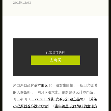
2015/12/03
此宝贝可购买
去购买
来自原创品牌
基本主义
的一组女生随拍，一组日光暖暖
的人像摄影，一同分享给大家。更多原创设计师作品，
可以参阅《
LISSTYLE 李斯 皮革设计独立品牌
》《
苏茉
小记原创首饰设计欣赏
》《
素年锦里 安静简约的生活方