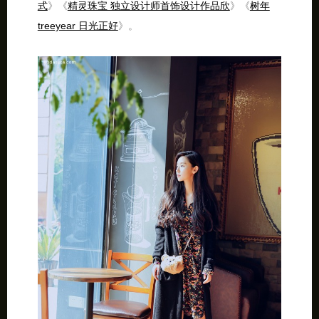
式
》《
精灵珠宝 独立设计师首饰设计作品欣
》《
树年
treeyear 日光正好
》。