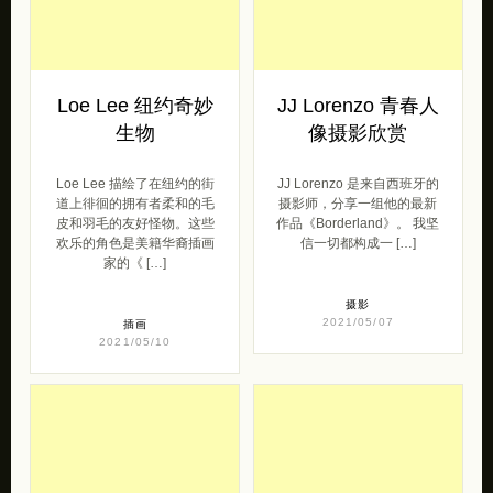
Loe Lee 纽约奇妙
JJ Lorenzo 青春人
生物
像摄影欣赏
Loe Lee 描绘了在纽约的街
JJ Lorenzo 是来自西班牙的
道上徘徊的拥有者柔和的毛
摄影师，分享一组他的最新
皮和羽毛的友好怪物。这些
作品《Borderland》。 我坚
欢乐的角色是美籍华裔插画
信一切都构成一 […]
家的《 […]
摄影
2021/05/07
插画
2021/05/10