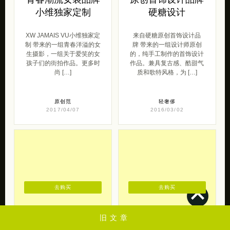
小维独家定制
硬糖设计
XW JAMAIS VU小维独家定
来自硬糖原创首饰设计品
制 带来的一组青春洋溢的女
牌 带来的一组设计师原创
生摄影，一组关于爱笑的女
的，纯手工制作的首饰设计
孩子们的街拍作品。更多时
作品。兼具复古感、酷甜气
尚 […]
质和歌特风格，为 […]
原创范
轻奢侈
2017/04/07
2016/03/02
去购买
去购买
旧文章