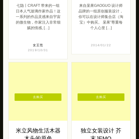
七隐丨CRAFT 带来的一组
来自杲果GAOGUO 设计师
日本人气玻璃作家作品！这
品牌的一组原创服装设计，
一系列的作品灵感来自宇宙
你可以在设计师集合店（淘
的微生物，作家注入非常细
宝）中购买。 杲果”尊重每
腻的情感, […]
个人心里 […]
女王范
2014/01/22
2019/10/31
去购买
去购买
米立风物生活木器
独立女装设计 芥
木头的原色
末JEMO